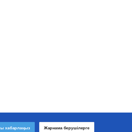
лы хабарлаңыз
Жарнама берушілерге