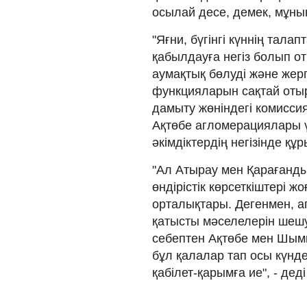
осылай десе, демек, мұның 
"Яғни, бүгінгі күннің тал
қабылдауға негіз болып оты
аумақтық бөлуді және жерг
функцияларын сақтай оты
дамыту жөніндегі комисси
Ақтөбе агломерациялары 
әкімдіктердің негізінде құ
"Ал Атырау мен Қарағанды
өндірістік көрсеткіштері ж
орталықтары. Дегенмен, а
қатысты мәселелерін шешу 
себептен Ақтөбе мен Шымк
бұл қалалар тап осы күнд
қабілет-қарымға ие", - дед