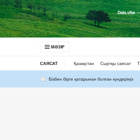
МӘЗІР
САЯСАТ
Қазақстан
Сыртқы саясат
Т
Бізбен бірге қатарынан болған күндеріңіз