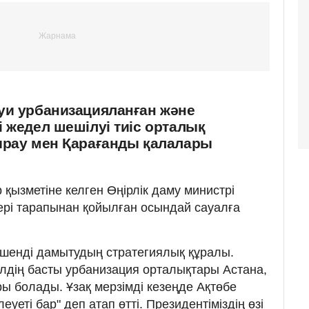
уи урбанизацияланған және
 жедел шешілуі тиіс орталық
ырау мен Қарағанды қалалары
қызметіне келген Өңірлік даму министрі
рі тарапынан қойылған осындай сауалға
шенді дамытудың стратегиялық құралы.
лдің басты урбанизация орталықтары Астана,
 болады. Ұзақ мерзімді кезеңде Ақтөбе
еті бар" деп атап өтті. Президентіміздің өзі