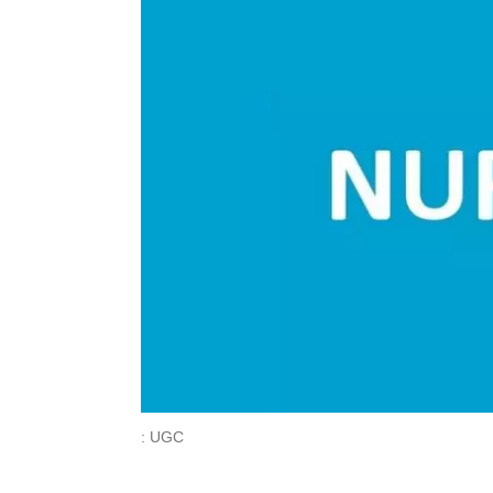
: UGC