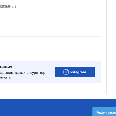
 жазыңыз
рыңыз
Instagram
тарынан, қызықты суреттер,
лыңыз.
Ақау тура