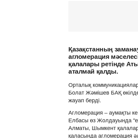
Қазақстанның замана
агломерация мәселесі
қалалары ретінде Ат
аталмай қалды.
Орталық коммуникациялар 
Болат Жәмішев БАҚ өкілде
жауап берді.
Агломерация – аумақты ке
Елбасы өз Жолдауында "е
Алматы, Шымкент қалалары
қаласында агломерация әлеу