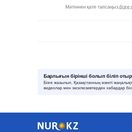
Мәтіннен қате тапсаңыз,
бізге
Барлығын бірінші болып біліп оты
Бізге жазылып, Қазақстанның өзекті жаңалық
видеолар мен эксклюзивтерден хабардар бо