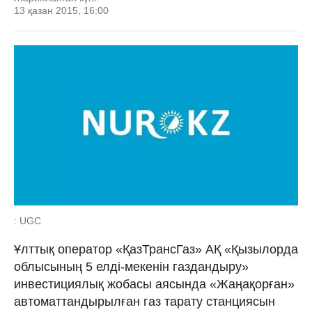
13 қазан 2015, 16:00
: UGC
Ұлттық оператор «ҚазТрансГаз» АҚ «Қызылорда
облысының 5 елді-мекенін газдандыру»
инвестициялық жобасы аясында «Жаңақорған»
автоматтандырылған газ тарату станциясын