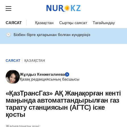
САЯСАТ
Қазақстан
Сыртқы саясат
Тағайындау
Бізбен бірге қатарынан болған күндеріңіз
САЯСАТ
ҚАЗАҚСТАН
Жұлдыз Кенжегалиева
Қазақ редакциясының басшысы
«ҚазТрансГаз» АҚ Жаңақорған кенті
маңында автоматтандырылған газ
тарату станциясын (АГТС) іске
қосты
Жарияланған күні: