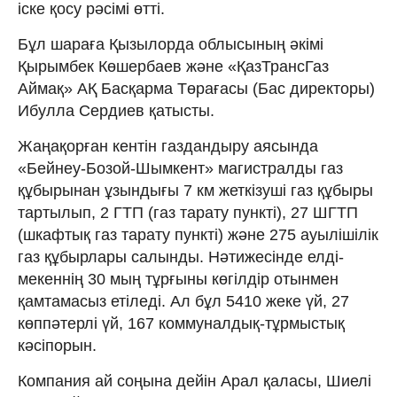
іске қосу рәсімі өтті.
Бұл шараға Қызылорда облысының әкімі
Қырымбек Көшербаев және «ҚазТрансГаз
Аймақ» АҚ Басқарма Төрағасы (Бас директоры)
Ибулла Сердиев қатысты.
Жаңақорған кентін газдандыру аясында
«Бейнеу-Бозой-Шымкент» магистралды газ
құбырынан ұзындығы 7 км жеткізуші газ құбыры
тартылып, 2 ГТП (газ тарату пункті), 27 ШГТП
(шкафтық газ тарату пункті) және 275 ауылішілік
газ құбырлары салынды. Нәтижесінде елді-
мекеннің 30 мың тұрғыны көгілдір отынмен
қамтамасыз етіледі. Ал бұл 5410 жеке үй, 27
көппәтерлі үй, 167 коммуналдық-тұрмыстық
кәсіпорын.
Компания ай соңына дейін Арал қаласы, Шиелі