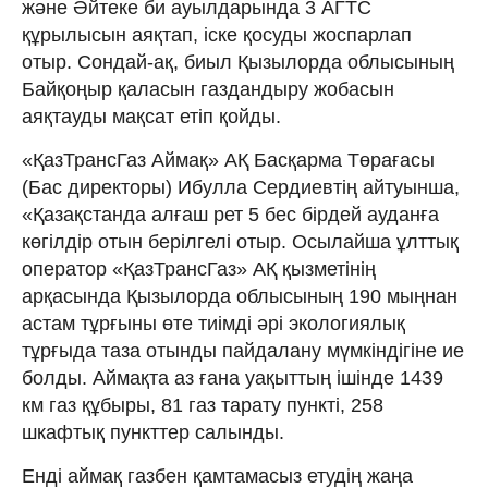
және Әйтеке би ауылдарында 3 АГТС
құрылысын аяқтап, іске қосуды жоспарлап
отыр. Сондай-ақ, биыл Қызылорда облысының
Байқоңыр қаласын газдандыру жобасын
аяқтауды мақсат етіп қойды.
«ҚазТрансГаз Аймақ» АҚ Басқарма Төрағасы
(Бас директоры) Ибулла Сердиевтің айтуынша,
«Қазақстанда алғаш рет 5 бес бірдей ауданға
көгілдір отын берілгелі отыр. Осылайша ұлттық
оператор «ҚазТрансГаз» АҚ қызметінің
арқасында Қызылорда облысының 190 мыңнан
астам тұрғыны өте тиімді әрі экологиялық
тұрғыда таза отынды пайдалану мүмкіндігіне ие
болды. Аймақта аз ғана уақыттың ішінде 1439
км газ құбыры, 81 газ тарату пункті, 258
шкафтық пункттер салынды.
Енді аймақ газбен қамтамасыз етудің жаңа