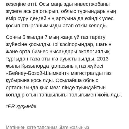
кезеңіне өтті. Осы маңызды инвестжобаны
жүзеге асыра отырып, облыс тұрғындарының
өмір сүру деңгейінің артуына да өзіндік үлес
қосып отырғанымызды атап өткім келеді».
Соңғы 5 жылда 7 мың жаңа үй газ тарату
жүйесіне қосылды. Ірі кәсіпорындар, шағын
және орта бизнес нысандары экологиялық
тұрғыдан таза отынға ауыстырылды. 2013
жылы Қызылорда қаласының газ жүйесі
«Бейнеу-Бозой-Шымкент» магистралды газ
құбырына қосылды. Осылайша облыс
орталығында қыс мезгілінде туындайтын
көгілдір отын тапшылығы толығымен жойылды.
*PR құқында
Мәтіннен қате тапсаңыз,
бізге жазыңыз