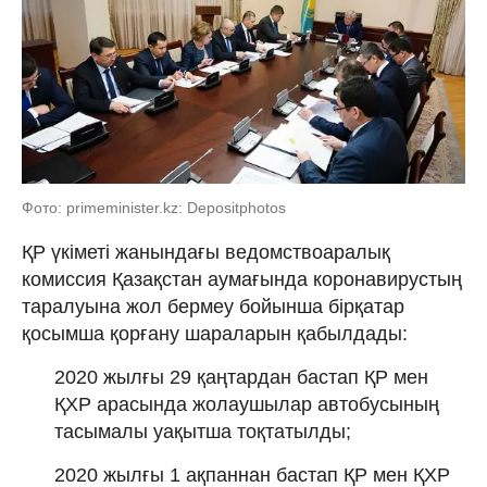
Фото: primeminister.kz: Depositphotos
ҚР үкіметі жанындағы ведомствоаралық
комиссия Қазақстан аумағында коронавирустың
таралуына жол бермеу бойынша бірқатар
қосымша қорғану шараларын қабылдады:
2020 жылғы 29 қаңтардан бастап ҚР мен
ҚХР арасында жолаушылар автобусының
тасымалы уақытша тоқтатылды;
2020 жылғы 1 ақпаннан бастап ҚР мен ҚХР