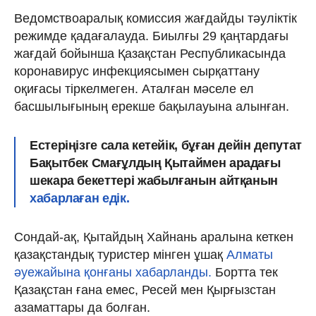
Ведомствоаралық комиссия жағдайды тәуліктік
режимде қадағалауда. Биылғы 29 қаңтардағы
жағдай бойынша Қазақстан Республикасында
коронавирус инфекциясымен сырқаттану
оқиғасы тіркелмеген. Аталған мәселе ел
басшылығының ерекше бақылауына алынған.
Естеріңізге сала кетейік, бұған дейін депутат
Бақытбек Смағұлдың Қытаймен арадағы
шекара бекеттері жабылғанын айтқанын
хабарлаған едік.
Сондай-ақ, Қытайдың Хайнань аралына кеткен
қазақстандық туристер мінген ұшақ
Алматы
әуежайына қонғаны хабарланды.
Бортта тек
Қазақстан ғана емес, Ресей мен Қырғызстан
азаматтары да болған.