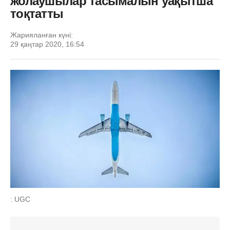
жолаушылар тасымалын уақытша
тоқтатты
Жарияланған күні:
29 қаңтар 2020, 16:54
: UGC