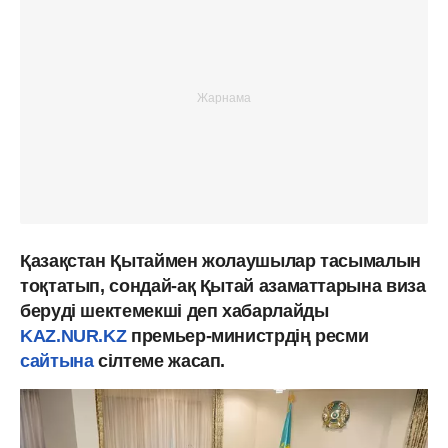
Қазақстан Қытаймен жолаушылар тасымалын
тоқтатып, сондай-ақ Қытай азаматтарына виза
беруді шектемекші деп хабарлайды
KAZ.NUR.KZ
премьер-министрдің ресми
сайтына
сілтеме жасап.