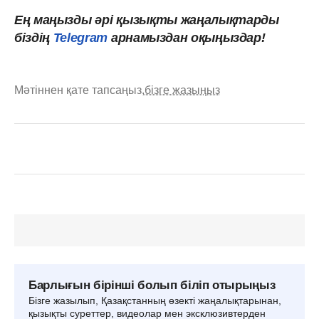
Ең маңызды
әрі
қызықты
жаңалықтарды
біздің
Telegram
арнамыздан оқыңыздар!
Мәтіннен қате тапсаңыз,
бізге жазыңыз
Барлығын бірінші болып біліп отырыңыз
Бізге жазылып, Қазақстанның өзекті жаңалықтарынан,
қызықты суреттер, видеолар мен эксклюзивтерден