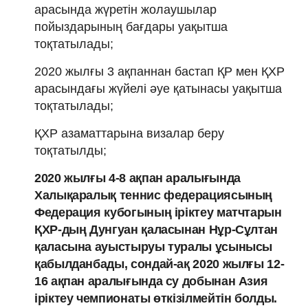
арасында жүретін жолаушылар
пойыздарының бағдары уақытша
тоқтатылады;
2020 жылғы 3 ақпаннан бастап ҚР мен ҚХР
арасындағы жүйелі әуе қатынасы уақытша
тоқтатылады;
ҚХР азаматтарына визалар беру
тоқтатылды;
2020 жылғы 4-8 ақпан аралығында
Халықаралық теннис федерациясының
Федерация кубогының іріктеу матчтарын
ҚХР-дың Дунгуан қаласынан Нұр-Сұлтан
қаласына ауыстыруы туралы ұсынысы
қабылданбады, сондай-ақ 2020 жылғы 12-
16 ақпан аралығында су добынан Азия
іріктеу чемпионаты өткізілмейтін болды.