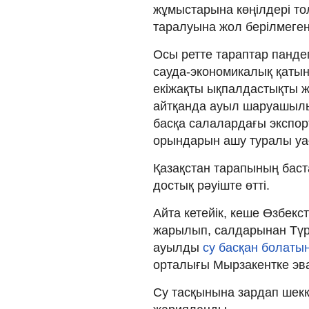
жұмыстарына көңілдері то
таралуына жол берілмеген
Осы ретте тараптар панд
сауда-экономикалық қатын
екіжақты ықпалдастықты ж
айтқанда ауыл шаруашылығ
басқа салалардағы экспорт
орындарын ашу туралы уағ
Қазақстан тарапының бас
достық рәуіште өтті.
Айта кетейік, кеше Өзбек
жарылып, салдарынан Түр
ауылды
су басқан болаты
орталығы Мырзакентке эв
Су тасқынына зардап шек