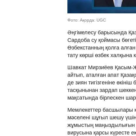
Фото: Ақорда: UGC
Әңгімелесу барысында Қа
Сардоба су қоймасы бөгет
Өзбекстанның қолға алған
тату көрші өзбек халқына к
Шавкат Мирзиёев Қасым-Жо
айтып, аталған апат Қазақс
де зиян тигізгеніне өкініш
тасқынынан зардап шеккен
мақсатында бірлескен шара
Мемлекеттер басшылары қ
мәселені шұғыл шешу үшін е
жұмыстың маңыздылығын а
вирусына қарсы күресте екі