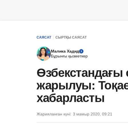
САЯСАТ
СЫРТҚЫ САЯСАТ
Малика Хадид
Бұрынғы қызметкер
Өзбекстандағы с
жарылуы: Тоқа
хабарласты
Жарияланған күні:
3 мамыр 2020, 09:21