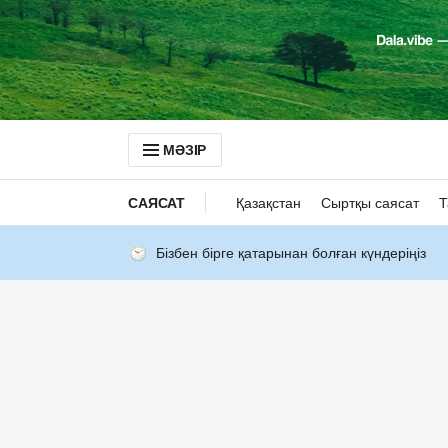
МӘЗІР
САЯСАТ
Қазақстан
Сыртқы саясат
Т
Бізбен бірге қатарынан болған күндеріңіз