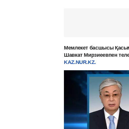
Мемлекет басшысы Қасым
Шавкат Мирзиеевпен тел
KAZ.NUR.KZ.