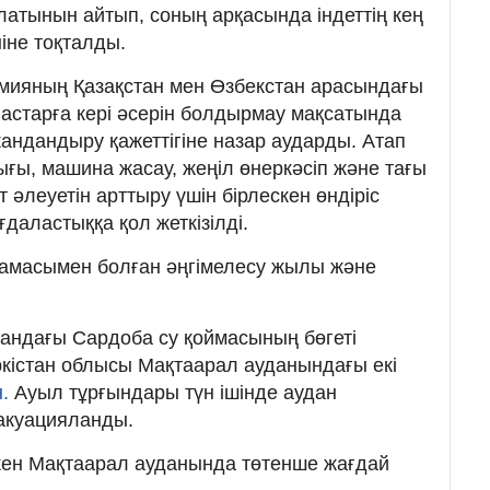
латынын айтып, соның арқасында індеттің кең
іне тоқталды.
емияның Қазақстан мен Өзбекстан арасындағы
астарға кері әсерін болдырмау мақсатында
андандыру қажеттігіне назар аударды. Атап
ы, машина жасау, жеңіл өнеркәсіп және тағы
 әлеуетін арттыру үшін бірлескен өндіріс
даластыққа қол жеткізілді.
тамасымен болған әңгімелесу жылы және
стандағы Сардоба су қоймасының бөгеті
кістан облысы Мақтаарал ауданындағы екі
н.
Ауыл тұрғындары түн ішінде аудан
акуацияланды.
кен Мақтаарал ауданында төтенше жағдай