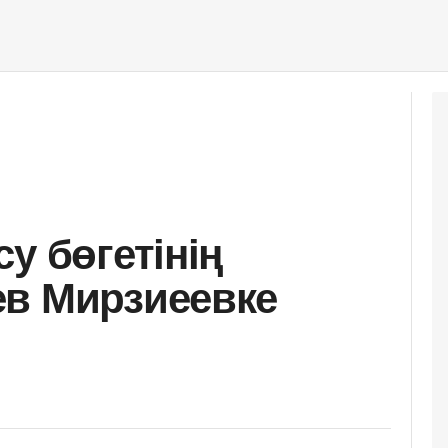
у бөгетінің
ев Мирзиеевке