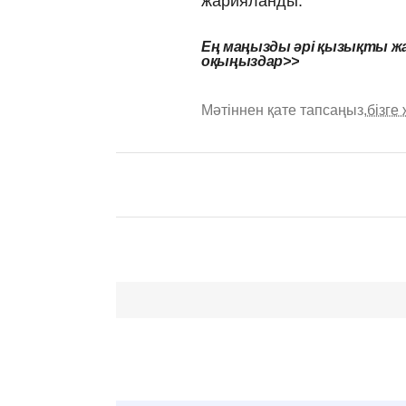
жарияланды.
Ең маңызды әрі қызықты жа
оқыңыздар>>
Мәтіннен қате тапсаңыз,
бізге