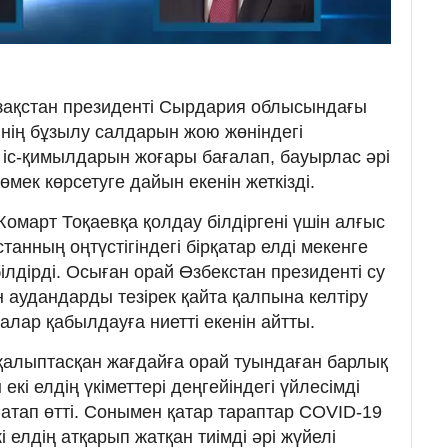
зақстан президенті Сырдария облысындағы
інің бұзылу салдарын жою жөніндегі
 іс-қимылдарын жоғары бағалап, бауырлас әрі
өмек көрсетуге дайын екенін жеткізді.
март Тоқаевқа қолдау білдіргені үшін алғыс
танның оңтүстігіндегі бірқатар елді мекенге
 білдірді. Осыған орай Өзбекстан президенті су
 аудандарды тезірек қайта қалпына келтіру
лар қабылдауға ниетті екенін айтты.
алыптасқан жағдайға орай туындаған барлық
кі елдің үкіметтері деңгейіндегі үйлесімді
тап өтті. Сонымен қатар тараптар COVID-19
 елдің атқарып жатқан тиімді әрі жүйелі