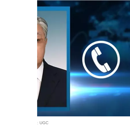
: UGC