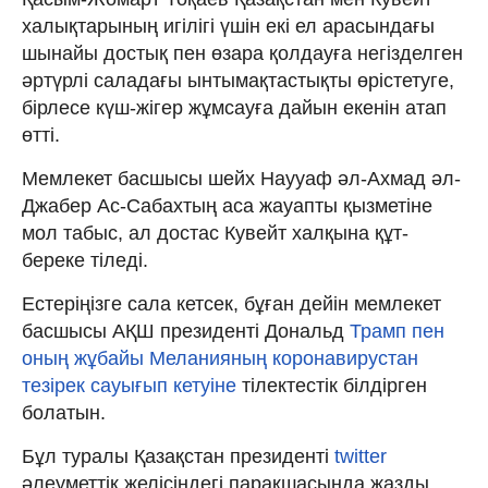
халықтарының игілігі үшін екі ел арасындағы
шынайы достық пен өзара қолдауға негізделген
әртүрлі саладағы ынтымақтастықты өрістетуге,
бірлесе күш-жігер жұмсауға дайын екенін атап
өтті.
Мемлекет басшысы шейх Наууаф әл-Ахмад әл-
Джабер Ас-Сабахтың аса жауапты қызметіне
мол табыс, ал достас Кувейт халқына құт-
береке тіледі.
Естеріңізге сала кетсек, бұған дейін мемлекет
басшысы АҚШ президенті Дональд
Трамп пен
оның жұбайы Меланияның коронавирустан
тезірек сауығып кетуіне
тілектестік білдірген
болатын.
Бұл туралы Қазақстан президенті
twitter
әлеуметтік желісіндегі парақшасында жазды.