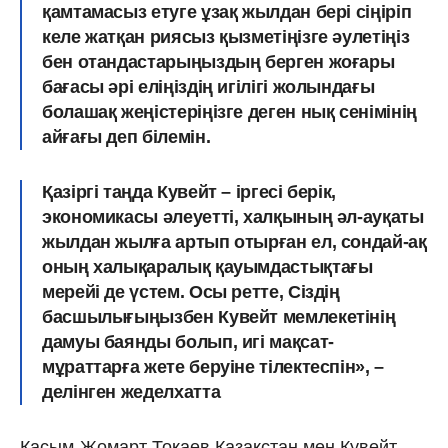
қамтамасыз етуге ұзақ жылдан бері сіңіріп
келе жатқан риясыз қызметіңізге әулетіңіз
бен отандастарыңыздың берген жоғары
бағасы әрі еліңіздің игілігі жолындағы
болашақ жеңістеріңізге деген нық сенімінің
айғағы деп білемін.
Қазіргі таңда Кувейт – іргесі берік,
экономикасы әлеуетті, халқының әл-ауқаты
жылдан жылға артып отырған ел, сондай-ақ
оның халықаралық қауымдастықтағы
мерейі де үстем. Осы ретте, Сіздің
басшылығыңызбен Кувейт мемлекетінің
дамуы баянды болып, игі мақсат-
мұраттарға жете беруіне тілектеспін», –
делінген жеделхатта
Қасым-Жомарт Тоқаев Қазақстан мен Кувейт