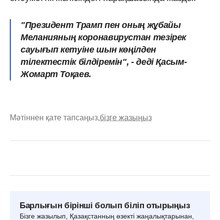
"Президент Трамп пен оның жұбайы
Меланияның коронавирустан тезірек
сауығып кетуіне шын көңілден
тілектестік білдіремін", - деді Қасым-
Жомарт Тоқаев.
Мәтіннен қате тапсаңыз,
бізге жазыңыз
Барлығын бірінші болып біліп отырыңыз
Бізге жазылып, Қазақстанның өзекті жаңалықтарынан,