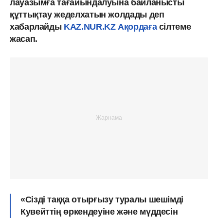
лауазымға тағайындалуына байланысты
құттықтау жеделхатын жолдады деп
хабарлайды
KAZ.NUR.KZ
Ақордаға
сілтеме
жасап.
«Сізді таққа отырғызу туралы шешімді
Кувейттің өркендеуіне және мүддесін