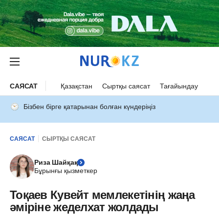
САЯСАТ
Қазақстан
Сыртқы саясат
Тағайындау
Бізбен бірге қатарынан болған күндеріңіз
САЯСАТ
СЫРТҚЫ САЯСАТ
Риза Шайқақ
Бұрынғы қызметкер
Тоқаев Кувейт мемлекетінің жаңа
әміріне жеделхат жолдады