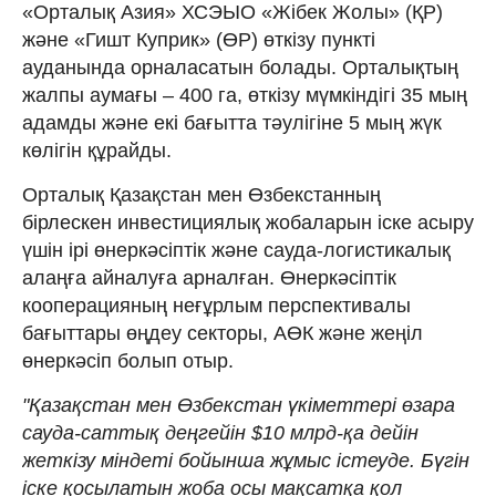
«Орталық Азия» ХСЭЫО «Жібек Жолы» (ҚР)
және «Гишт Куприк» (ӨР) өткізу пункті
ауданында орналасатын болады. Орталықтың
жалпы аумағы – 400 га, өткізу мүмкіндігі 35 мың
адамды және екі бағытта тәулігіне 5 мың жүк
көлігін құрайды.
Орталық Қазақстан мен Өзбекстанның
бірлескен инвестициялық жобаларын іске асыру
үшін ірі өнеркәсіптік және сауда-логистикалық
алаңға айналуға арналған. Өнеркәсіптік
кооперацияның неғұрлым перспективалы
бағыттары өңдеу секторы, АӨК және жеңіл
өнеркәсіп болып отыр.
"Қазақстан мен Өзбекстан үкіметтері өзара
сауда-саттық деңгейін $10 млрд-қа дейін
жеткізу міндеті бойынша жұмыс істеуде. Бүгін
іске қосылатын жоба осы мақсатқа қол