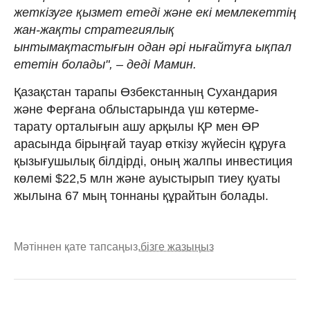
жеткізуге қызмет етеді және екі мемлекеттің
жан-жақты стратегиялық
ынтымақтастығын одан әрі нығайтуға ықпал
ететін болады", – деді Мамин.
Қазақстан тарапы Өзбекстанның Сухандария
және Ферғана облыстарында үш көтерме-
тарату орталығын ашу арқылы ҚР мен ӨР
арасында бірыңғай тауар өткізу жүйесін құруға
қызығушылық білдірді, оның жалпы инвестиция
көлемі $22,5 млн және ауыстырып тиеу қуаты
жылына 67 мың тоннаны құрайтын болады.
Мәтіннен қате тапсаңыз,
бізге жазыңыз