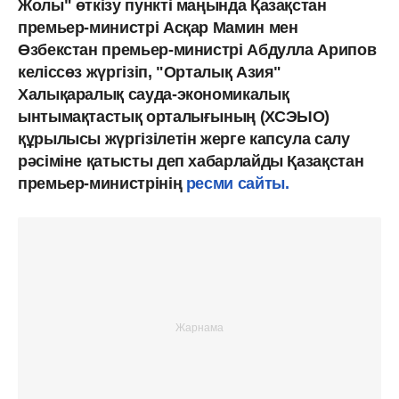
Жолы" өткізу пункті маңында Қазақстан
премьер-министрі Асқар Мамин мен
Өзбекстан премьер-министрі Абдулла Арипов
келіссөз жүргізіп, "Орталық Азия"
Халықаралық сауда-экономикалық
ынтымақтастық орталығының (ХСЭЫО)
құрылысы жүргізілетін жерге капсула салу
рәсіміне қатысты деп хабарлайды Қазақстан
премьер-министрінің
ресми сайты.