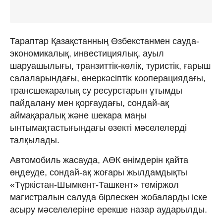
Тараптар Қазақстанның Өзбекстанмен сауда-
экономикалық, инвестициялық, ауыл
шаруашылығы, транзиттік-көлік, туристік, ғарыш
салаларындағы, өнеркәсіптік кооперациядағы,
трансшекаралық су ресурстарын ұтымды
пайдалану мен қорғаудағы, сондай-ақ
аймақаралық және шекара маңы
ынтымақтастығындағы өзекті мәселелерді
талқылады.
Автомобиль жасауда, АӨК өнімдерін қайта
өңдеуде, сондай-ақ жоғары жылдамдықты
«Түркістан-Шымкент-Ташкент» теміржол
магистралын салуда бірлескен жобаларды іске
асыру мәселелеріне ерекше назар аударылды.