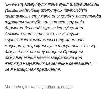
"БҰҰ-ның Азық-түлік және ауыл шаруашылығы
ұйымы жаһандық азық-түлік қауіпсіздігін
қамтамасыз ету және оны қолдау мақсатында
тұрақты экожүйе қалыптастыру үшін
барынша белсенді жұмыс істеуі қажет.
Саммит аштықты жою, азық-түлік
қауіпсіздігін қамтамасыз ету және оны
жақсарту, тұрақты ауыл шаруашылығының
дамуына ықпал ету сияқты Орнықты
дамудың екінші негізгі мақсатына қол
жеткізуге мүмкіндік беретініне сенімдімін", –
деді Қазақстан президенті.
Мәтіннен қате тапсаңыз,
бізге жазыңыз