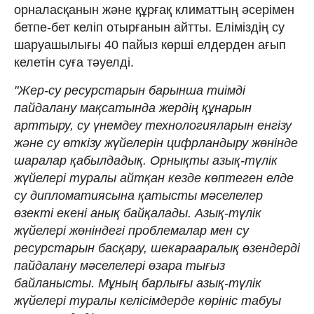
орналасқанын және құрғақ климаттың әсерімен
бетпе-бет келіп отырғанын айтты. Еліміздің су
шаруашылығы 40 пайыз көрші елдерден ағып
келетін суға тәуелді.
"Жер-су ресурстарын барынша тиімді
пайдалану мақсатында жердің құнарын
арттыру, су үнемдеу технологияларын енгізу
және су өткізу жүйелерін цифрландыру жөнінде
шаралар қабылдадық. Орнықты азық-түлік
жүйелері туралы айтқан кезде көптеген елде
су дипломатиясына қатысты мәселелер
өзекті екені анық байқалады. Азық-түлік
жүйелері жөніндегі проблемалар мен су
ресурстарын басқару, шекарааралық өзендерді
пайдалану мәселелері өзара тығыз
байланысты. Мұның барлығы азық-түлік
жүйелері туралы келісімдерде көрініс табуы