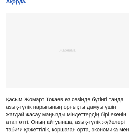
Ақорда.
Қасым-Жомарт Тоқаев өз сөзінде бүгінгі таңда
азық-түлік нарығының орнықты дамуы үшін
жағдай жасау маңызды міндеттердің бірі екенін
атап өтті. Оның айтуынша, азық-түлік жүйелері
табиғи қажеттілік, қоршаған орта, экономика мен