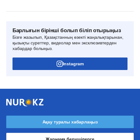
Барлығын бірінші болып біліп отырыңыз
Бізге жазылып, Қазақстанның өзекті жаңалықтарынан,
қызықты суреттер, видеолар мен эксклюзивтерден
хабардар болыңыз.
Instagram
Ақау туралы хабарлаңыз
Жарнама берушілерге