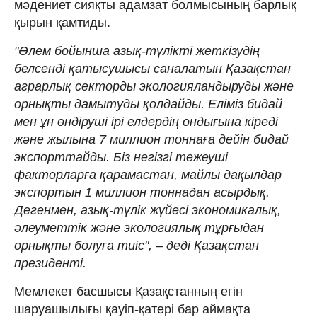
мәдениет сияқты адамзат болмысының барлық
қырын қамтиды.
"Әлем бойынша азық-түлікті жеткізудің
белсенді қатысушысы саналатын Қазақстан
аграрлық секторды экологияландыруды және
орнықты дамытуды қолдайды. Еліміз бидай
мен ұн өндіруші ірі елдердің ондығына кіреді
және жылына 7 миллион тоннаға дейін бидай
экспорттайды. Біз негізгі тежеуші
факторларға қарамастан, майлы дақылдар
экспортын 1 миллион тоннадан асырдық.
Дегенмен, азық-түлік жүйесі экономикалық,
әлеуметтік және экологиялық тұрғыдан
орнықты болуға тиіс", – деді Қазақстан
президенті.
Мемлекет басшысы Қазақстанның егін
шаруашылығы қауіп-қатері бар аймақта