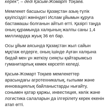
керек", – деді Қасым-Жомарт Тоқаев.
Мемлекет басшысы Қазақстан азық-түлік
қауіпсіздігі жөніндегі Ислам ұйымын құруға
бастамашы болғанын айтып өтті. Қазіргі таңда
оның құрамында халқының жалпы саны 1,4
миллиардқа жуық 36 ел бар.
Осы ұйым аясында Қазақстан жыл сайын
мұқтаж елдерге, оның ішінде Ауған халқына
бидай мен ұн жеткізу сияқты қайтарымсыз
гуманитарлық көмек көрсетіп келеді.
Қасым-Жомарт Тоқаев мемлекеттер
арасындағы агротехникалық, ғылыми және
инновациялық байланыстарды нығайту,
сонымен қатар қаржы, инвестиция, көлік және
логистика салаларын да ілгерілету керек екенін
атап өтті.