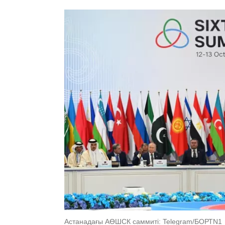
Астанадағы АӨШСК саммиті: Telegram/БОРТN1