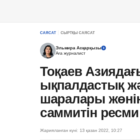
САЯСАТ
СЫРТҚЫ САЯСАТ
Эльмира Асқарқызы
Аға журналист
Тоқаев Азиядағ
ықпалдастық жә
шаралары жөнінд
саммитін ресми
Жарияланған күні:
13 қазан 2022, 10:27