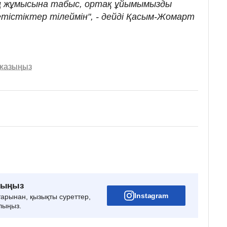
 жұмысына табыс, ортақ ұйымымызды
тістіктер тілеймін", - дейді Қасым-Жомарт
 жазыңыз
рыңыз
Instagram
тарынан, қызықты суреттер,
лыңыз.