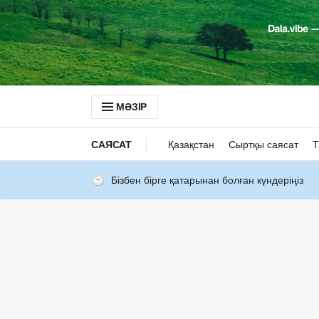
МӘЗІР
САЯСАТ
Қазақстан
Сыртқы саясат
Т
Бізбен бірге қатарынан болған күндеріңіз