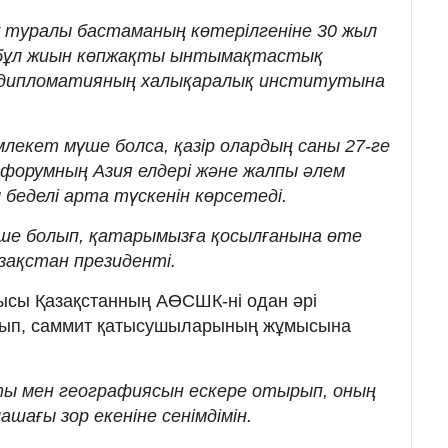
 туралы бастаманың көтерілгеніне 30 жыл
е бұл жиын көпжақты ынтымақтастық
 дипломатияның халықаралық институтына
лекет мүше болса, қазір олардың саны 27-ге
 форумның Азия елдері және жалпы әлем
беделі арта түскенін көрсетеді.
үше болып, қатарымызға қосылғанына өте
зақстан президенті.
ысы Қазақстанның АӨСШК-ні одан әрі
айтып, саммит қатысушыларының жұмысына
ты мен географиясын ескере отырып, оның
шағы зор екеніне сенімдімін.