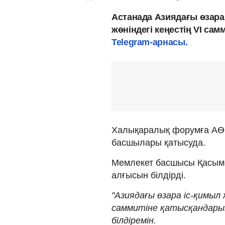
Астанада Азиядағы өзара
жөніндегі кеңестің VI са
Telegram-арнасы.
Халықаралық форумға АӨС
басшылары қатысуда.
Мемлекет басшысы Қасым
алғысын білдірді.
"Азиядағы өзара іс-қимыл 
саммитіне қатысқандары
білдіремін.