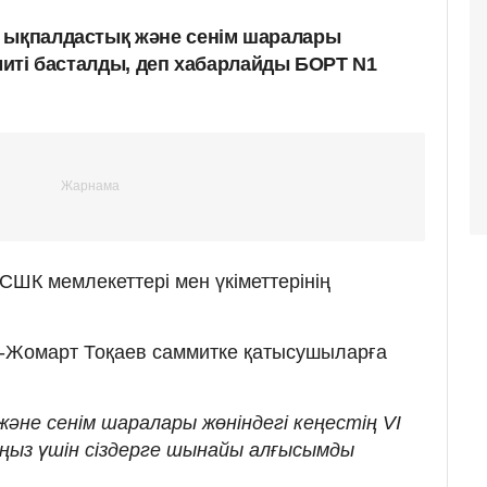
 ықпалдастық және сенім шаралары
ммиті басталды, деп хабарлайды БОРТ N1
ШК мемлекеттері мен үкіметтерінің
-Жомарт Тоқаев саммитке қатысушыларға
және сенім шаралары жөніндегі кеңестің VI
ңыз үшін сіздерге шынайы алғысымды