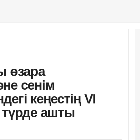
ы өзара
не сенім
егі кеңестің VI
 түрде ашты