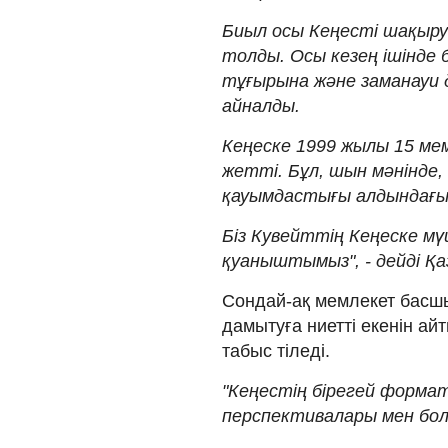
Биыл осы Кеңесті шақыру
толды. Осы кезең ішінд
тұғырына және заманауи
айналды.
Кеңеске 1999 жылы 15 мем
жетті. Бұл, шын мәнінде,
қауымдастығы алдындағы 
Біз Кувейттің Кеңеске м
қуаныштымыз", - дейді Қа
Сондай-ақ мемлекет басш
дамытуға ниетті екенін 
табыс тіледі.
"Кеңестің бірегей форма
перспективалары мен бола