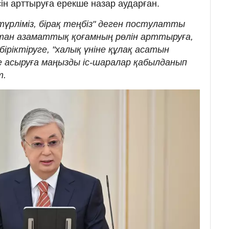
сін арттыруға ерекше назар аударған.
түрліміз, бірақ теңбіз" деген постулатты
тан азаматтық қоғамның рөлін арттыруға,
іріктіруге, "халық үніне құлақ асатын
е асыруға маңызды іс-шаралар қабылданып
т.