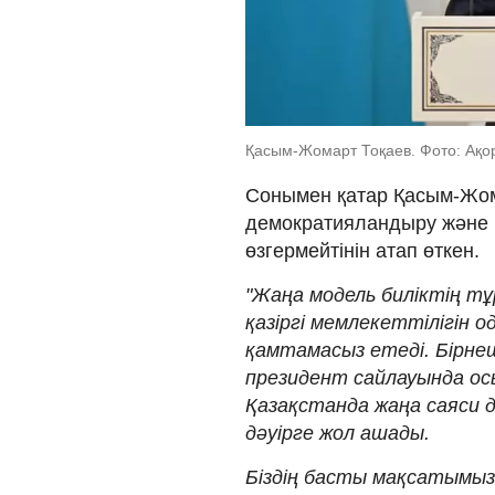
Қасым-Жомарт Тоқаев. Фото: Ақо
Сонымен қатар Қасым-Жом
демократияландыру және к
өзгермейтінін атап өткен.
"Жаңа модель биліктің 
қазіргі мемлекеттілігін 
қамтамасыз етеді. Бірне
президент сайлауында осы
Қазақстанда жаңа саяси 
дәуірге жол ашады.
Біздің басты мақсатымыз 