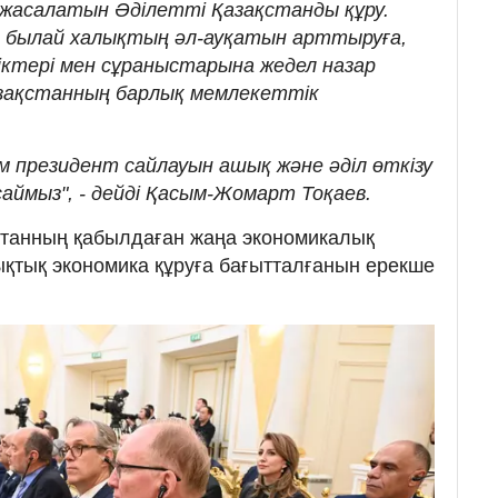
к жасалатын Әділетті Қазақстанды құру.
н былай халықтың әл-ауқатын арттыруға,
ктері мен сұраныстарына жедел назар
азақстанның барлық мемлекеттік
.
ім президент сайлауын ашық және әділ өткізу
аймыз", - дейді Қасым-Жомарт Тоқаев.
танның қабылдаған жаңа экономикалық
қтық экономика құруға бағытталғанын ерекше