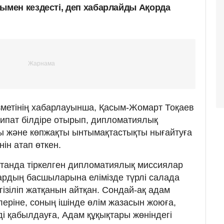
мен кездесті, деп хабарлайды Ақорда
зметінің хабарлауынша, Қасым-Жомарт Тоқаев
ипат білдіре отырып, дипломатиялық
ты және көпжақты ынтымақтастықты нығайтуға
нін атап өткен.
танда тіркелген дипломатиялық миссиялар
рдың басшыларына елімізде түрлі салада
зіліп жатқанын айтқан. Сондай-ақ адам
еріне, соның ішінде өлім жазасын жоюға,
ді қабылдауға, Адам құқықтары жөніндегі