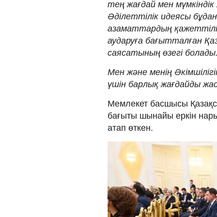
тең жағдай мен мүмкінді
Әділеттілік идеясы бұда
азаматтардың қажеттілі
аударуға бағытталған Қ
саясатының өзегі болады
Мен және менің Әкімшіліг
үшін барлық жағдайды жас
Мемлекет басшысы Қазақс
бағыты шынайы еркін нары
атап өткен.