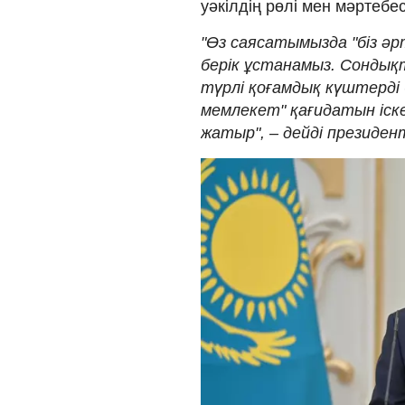
уәкілдің рөлі мен мәртебе
"Өз саясатымызда "біз әр
берік ұстанамыз. Сондық
түрлі қоғамдық күштерді б
мемлекет" қағидатын іск
жатыр", – дейді президен