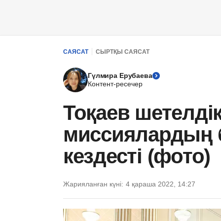
САЯСАТ
СЫРТҚЫ САЯСАТ
Гүлмира Ерубаева
Контент-ресечер
Тоқаев шетелді
миссиялардың
кездесті (фото)
Жарияланған күні:
4 қараша 2022, 14:27