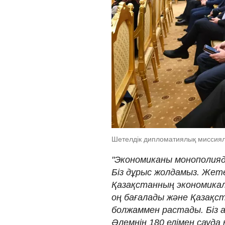
Шетелдік дипломатиялық миссия
"Экономиканы монополияд
Біз дұрыс жолдамыз. Жет
Қазақстанның экономикалы
оң бағалады және Қазақс
болжаммен растады. Біз 
Әлемнің 180 елімен сауда