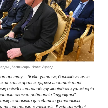
лардың басшылары. Фото: Ақорда
ан арылту – біздің ұлттық басымдығымыз.
екші халықаралық қаржы агенттіктері
қ өсімді ынталандыру жөніндегі күш-жігерін
танның егемен рейтингін "тұрақты"
ашық экономика қағидатын ұстанамыз.
 қатынастарын жүргіземіз. Бүкіл әлемдегі