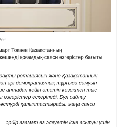
рда
арт Тоқаев Қазақстанның
ешенді қоғамдық-саяси өзгерістер бағыты
тұрақты ротациясын және Қазақстанның
одан әрі демократиялық тұрғыда дамуын
ше аптадан кейін өтетін кезектен тыс
 өзгерістер ескеріледі. Бұл сайлау
дәстүрді қалыптастырады, жаңа саяси
– әрбір азамат өз әлеуетін іске асыруы үшін