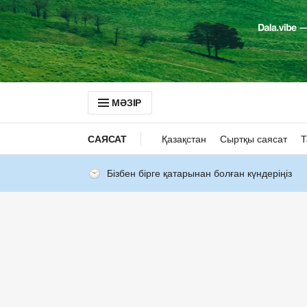
МӘЗІР
САЯСАТ
Қазақстан
Сыртқы саясат
Т
Бізбен бірге қатарынан болған күндеріңіз