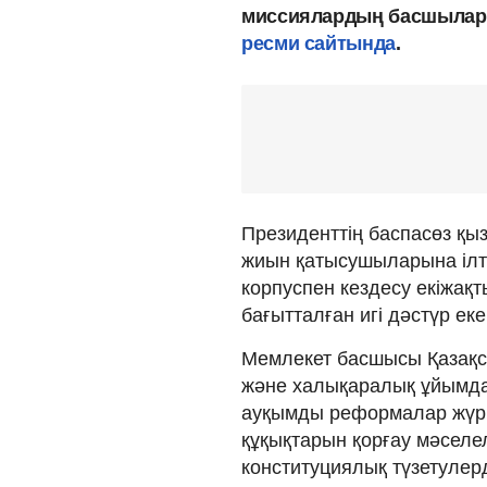
миссиялардың басшылары
ресми сайтында
.
Президенттің баспасөз қы
жиын қатысушыларына ілт
корпуспен кездесу екіжақ
бағытталған игі дәстүр еке
Мемлекет басшысы Қазақс
және халықаралық ұйымда
ауқымды реформалар жүргі
құқықтарын қорғау мәселел
конституциялық түзетулер