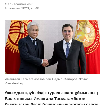
Жарияланған күні:
10 наурыз 2023, 20:48
Иманғали Тасмағамбетов пен Садыр Жапаров. Фото:
Рresident.kg
Ұжымдық қауіпсіздік туралы шарт ұйымының
Бас хатшысы Иманғали Тасмағамбетов
Қырғызстан Республикасының жоғары саяси