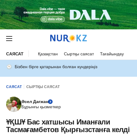
САЯСАТ
Қазақстан
Сыртқы саясат
Тағайындау
Бізбен бірге қатарынан болған күндеріңіз
САЯСАТ
СЫРТҚЫ САЯСАТ
Әсел Дағжан
Бұрынғы қызметкер
ҰҚШҰ Бас хатшысы Иманғали
Тасмағамбетов Қырғызстанға келді