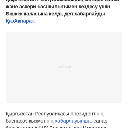
және әскери басшылығымен кездесу үшін
Бішкек қаласына келді, деп хабарлайды
ҚазАқпарат.
Қырғызстан Республикасы президентінің
баспасөз қызметінің
хабарлауынша,
сапар
барысында ҰҚШҰ Бас хатшысы Иманғали