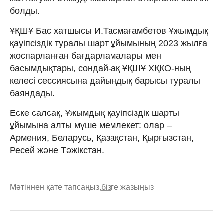
болды.
ҰҚШҰ Бас хатшысы И.Тасмағамбетов Ұжымдық
қауіпсіздік туралы шарт ұйымының 2023 жылға
жоспарланған бағдарламалары мен
басымдықтары, сондай-ақ ҰҚШҰ ХҚКО-ның
келесі сессиясына дайындық барысы туралы
баяндады.
Еске салсақ, Ұжымдық қауіпсіздік шарты
ұйымына алты мүше мемлекет: олар –
Армения, Беларусь, Қазақстан, Қырғызстан,
Ресей және Тәжікстан.
Мәтіннен қате тапсаңыз,
бізге жазыңыз