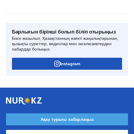
Барлығын бірінші болып біліп отырыңыз
Бізге жазылып, Қазақстанның өзекті жаңалықтарынан,
қызықты суреттер, видеолар мен эксклюзивтерден
хабардар болыңыз.
Instagram
Ақау туралы хабарлаңыз