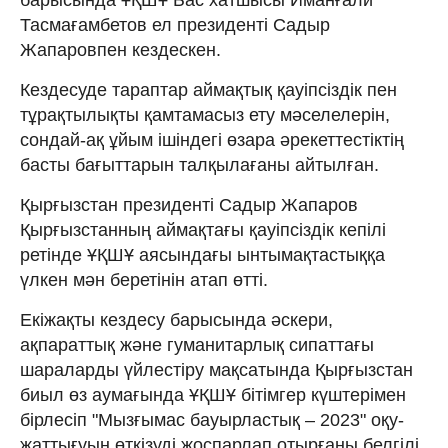
Тасмағамбетов ел президенті Садыр
Жапаровпен кездескен.
Кездесуде тараптар аймақтық қауіпсіздік пен
тұрақтылықты қамтамасыз ету мәселелерін,
сондай-ақ ұйым ішіндегі өзара әрекеттестіктің
басты бағыттарын талқылағаны айтылған.
Қырғызстан президенті Садыр Жапаров
Қырғызстанның аймақтағы қауіпсіздік кепілі
ретінде ҰҚШҰ аясындағы ынтымақтастыққа
үлкен мән беретінін атап өтті.
Екіжақты кездесу барысында әскери,
ақпараттық және гуманитарлық сипаттағы
шараларды үйлестіру мақсатында Қырғызстан
биыл өз аумағында ҰҚШҰ бітімгер күштерімен
бірлесіп "Мызғымас бауырластық – 2023" оқу-
жаттығуын өткізуді жоспарлап отырғаны белгілі