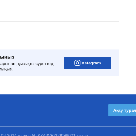
рыңыз
Instagram
тарынан, қызықты суреттер,
лыңыз.
Ақау тура
1.08.2024 жылғы № KZ43VPY00098001 куәлік.