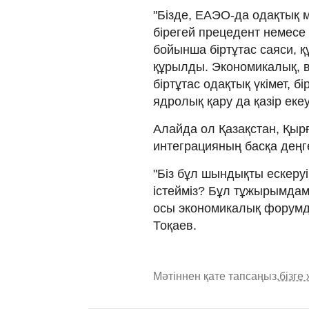
"Бізде, ЕАЭО-да одақтық м
бірегей прецедент немесе 
бойынша біртұтас саяси, қ
құрылды. Экономикалық, в
біртұтас одақтық үкімет, бі
ядролық қару да қазір екеуі
Алайда ол Қазақстан, Қыр
интеграцияның басқа деңгей
"Біз бұл шындықты ескеруі
істейміз? Бұл тұжырымдам
осы экономикалық форумда 
Тоқаев.
Мәтіннен қате тапсаңыз,
бізге