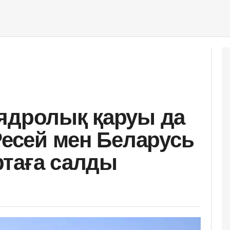
ің ядролық қаруы да
Ресей мен Беларусь
таға салды