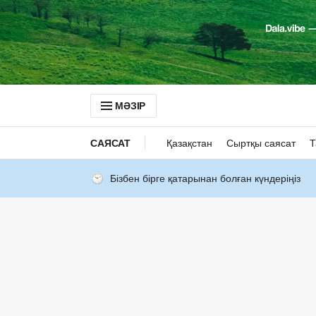
МӘЗІР
САЯСАТ
Қазақстан
Сыртқы саясат
Т
Бізбен бірге қатарынан болған күндеріңіз