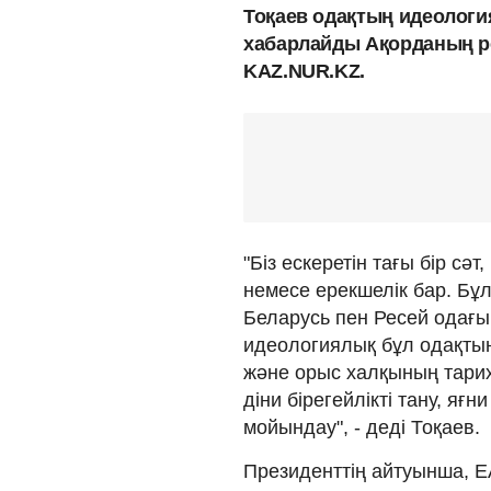
Тоқаев одақтың идеология
хабарлайды Ақорданың 
KAZ.NUR.KZ.
"Біз ескеретін тағы бір с
немесе ерекшелік бар. Бұ
Беларусь пен Ресей одағ
идеологиялық бұл одақтың
және орыс халқының тарихи
діни бірегейлікті тану, яғ
мойындау", - деді Тоқаев.
Президенттің айтуынша, Е