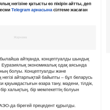
лық негізіне қатысты өз пікірін айтты, деп
ресми
Telegram арнасына
сілтеме жасаған
әт, былайша айтқанда, концептуалды шындық
л Еуразиялық экономикалық одақ аясында
ының болуы. Концептуалды және
 негізі айтарлықтай байыпты – бұл беларусь
 қауымдастығын өзара тану, мәдени, тілдік,
ни бір халықтың, бір мемлекеттің болуын
АЭО-да бірегей прецедент құрылды.