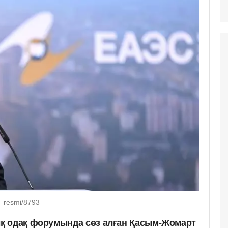
a_resmi/8793
қ одақ форумында сөз алған Қасым-Жомарт