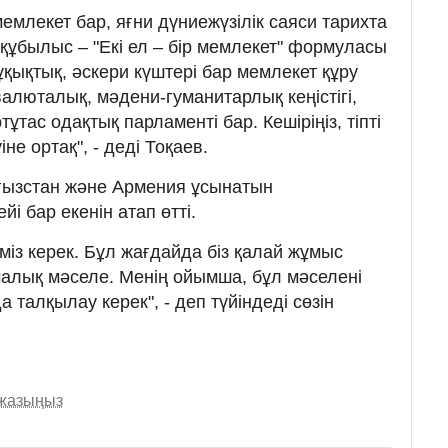
емлекет бар, яғни дүниежүзілік саяси тарихта
құбылыс – "Екі ел – бір мемлекет" формуласы
ұқықтық, әскери күштері бар мемлекет құру
алюталық, мәдени-гуманитарлық кеңістігі,
ртұтас одақтық парламенті бар. Кешіріңіз, тіпті
не ортақ", - деді Тоқаев.
ғызстан және Армения ұсынатын
і бар екенін атап өтті.
міз керек. Бұл жағдайда біз қалай жұмыс
алық мәселе. Менің ойымша, бұл мәселені
талқылау керек", - деп түйіндеді сөзін
 жазыңыз