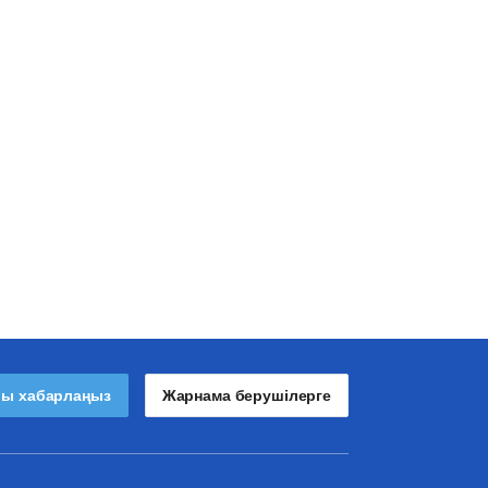
лы хабарлаңыз
Жарнама берушілерге