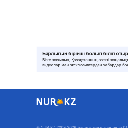
Барлығын бірінші болып біліп оты
Бізге жазылып, Қазақстанның өзекті жаңалық
видеолар мен эксклюзивтерден хабардар бо
® NUR.KZ 2009-2026 Барлық құқық қорғалған 0