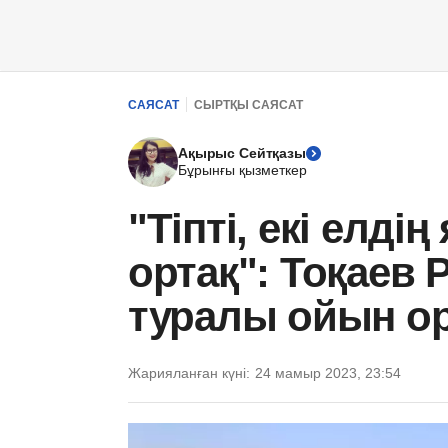
САЯСАТ
СЫРТҚЫ САЯСАТ
Ақырыс Сейтқазы
Бұрынғы қызметкер
"Тіпті, екі елд
ортақ": Тоқаев 
туралы ойын ор
Жарияланған күні:
24 мамыр 2023, 23:54