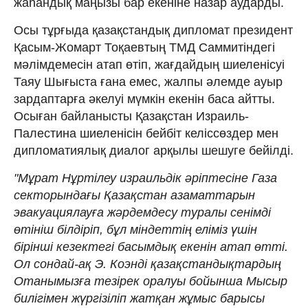
жаһандық маңызы бар екеніне назар аударды.
Осы тұрғыда қазақстандық дипломат президент
Қасым-Жомарт Тоқаевтың ТМД Саммитіндегі
мәлімдемесін атап өтіп, жағдайдың шиеленісуі
Таяу Шығыста ғана емес, жалпы әлемде ауыр
зардаптарға әкелуі мүмкін екенін баса айтты.
Осыған байланысты Қазақстан Израиль-
Палестина шиеленісін бейбіт келіссөздер мен
дипломатиялық диалог арқылы шешуге бейілді.
"Мұрат Нұртілеу израильдік әріптесіне Газа
секторындағы Қазақстан азаматтарын
эвакуациялауға жәрдемдесу туралы сенімді
өтініш білдіріп, бұл міндеттің еліміз үшін
бірінші кезектегі басымдық екенін атап өтті.
Ол сондай-ақ Э. Коэнді қазақстандықтардың
Отанымызға тезірек оралуы бойынша Мысыр
билігімен жүргізіліп жатқан жұмыс барысы