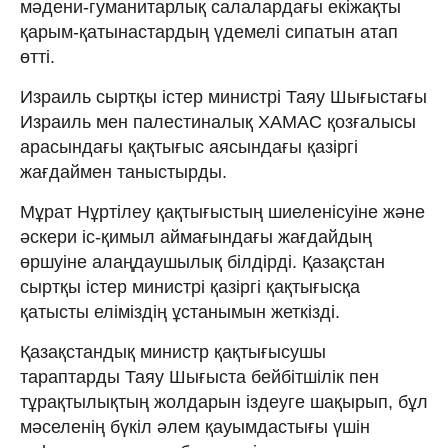
мәдени-гуманитарлық салалардағы екіжақты
қарым-қатынастардың үдемелі сипатын атап
өтті.
Израиль сыртқы істер министрі Таяу Шығыстағы
Израиль мен палестиналық ХАМАС қозғалысы
арасындағы қақтығыс аясындағы қазіргі
жағдаймен таныстырды.
Мұрат Нұртілеу қақтығыстың шиеленісуіне және
әскери іс-қимыл аймағындағы жағдайдың
өршуіне алаңдаушылық білдірді. Қазақстан
сыртқы істер министрі қазіргі қақтығысқа
қатысты еліміздің ұстанымын жеткізді.
Қазақстандық министр қақтығысушы
тараптарды Таяу Шығыста бейбітшілік пен
тұрақтылықтың жолдарын іздеуге шақырып, бұл
мәселенің бүкіл әлем қауымдастығы үшін