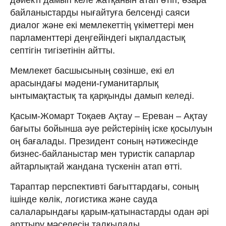
байланыстарды нығайтуға белсенді саяси
диалог және екі мемлекеттің үкіметтері мен
парламенттері деңгейіндегі ықпалдастық
септігін тигізетінін айтты.
Мемлекет басшысының сөзінше, екі ел
арасындағы мәдени-гуманитарлық
ынтымақтастық та қарқынды дамып келеді.
Қасым-Жомарт Тоқаев Ақтау – Ереван – Ақтау
бағыты бойынша әуе рейстерінің іске қосылуын
оң бағалады. Президент соның нәтижесінде
бизнес-байланыстар мен туристік сапарлар
айтарлықтай жандана түскенін атап өтті.
Тараптар перспективті бағыттардағы, соның
ішінде көлік, логистика және сауда
салаларындағы қарым-қатынастарды одан әрі
арттыру мәселесін талқылады.