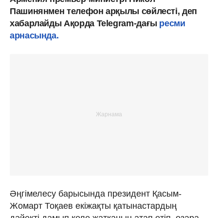
Пашинянмен телефон арқылы сөйлесті, деп
хабарлайды Ақорда Telegram-дағы
ресми
арнасында.
Әңгімелесу барысында президент Қасым-
Жомарт Тоқаев екіжақты қатынастардың
дәйекті дамып келе жатқанын атап өтіп, өзара