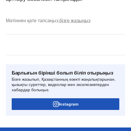
Мәтіннен қате тапсаңыз,
бізге жазыңыз
Барлығын бірінші болып біліп отырыңыз
Бізге жазылып, Қазақстанның өзекті жаңалықтарынан,
қызықты суреттер, видеолар мен эксклюзивтерден
хабардар болыңыз.
Instagram