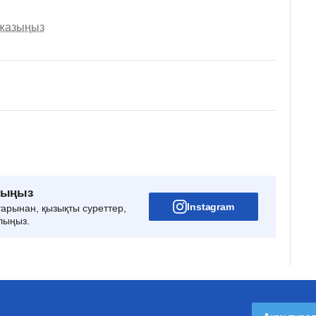
 жазыңыз
рыңыз
Instagram
тарынан, қызықты суреттер,
лыңыз.