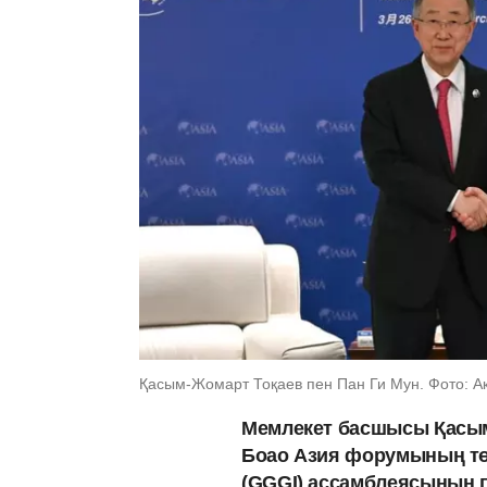
Қасым-Жомарт Тоқаев пен Пан Ги Мун. Фото: А
Мемлекет басшысы Қасым
Боао Азия форумының тө
(GGGI) ассамблеясының пр