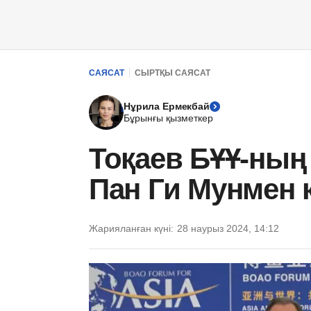
САЯСАТ
СЫРТҚЫ САЯСАТ
Нұрила Ермекбай
Бұрынғы қызметкер
Тоқаев БҰҰ-ның
Пан Ги Мунмен к
Жарияланған күні:
28 наурыз 2024, 14:12