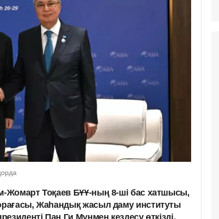
қорда
-Жомарт Тоқаев БҰҰ-ның 8-ші бас хатшысы,
рағасы, Жаһандық жасыл даму институты
езиденті Пан Ги Мунмен кездесу өткізді,