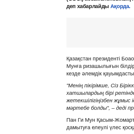
деп хабарлайды
Ақорда.
Қазақстан президенті Боа
Мунға ризашылығын білдір
кезде әлемдік қауымдастыққ
"Менің пікірімше, Сіз Бір
хатшылардың бірі ретінде
жетекшілігіңізбен жұмыс і
мәртебе болды", – деді п
Пан Ги Мун Қасым-Жомарт
дамытуға елеулі үлес қосқ