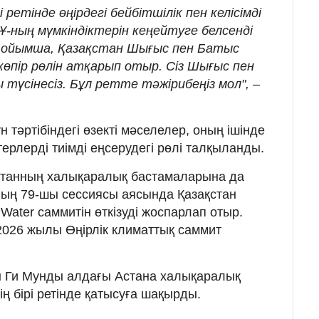
 ретінде өңірдегі бейбітшілік пен келісімді
Ұ-ның мүмкіндіктерін кеңейтуге белсенді
ң ойымша, Қазақстан Шығыс пен Батыс
өпір рөлін атқарып отыр. Сіз Шығыс пен
үсінесіз. Бұл ретте тәжірибеңіз мол", –
 тәртібіндегі өзекті мәселелер, оның ішінде
ерлерді тиімді еңсерудегі рөлі талқыланды.
танның халықаралық бастамаларына да
ның 79-шы сессиясы аясында Қазақстан
Water саммитін өткізуді жоспарлап отыр.
2026 жылы Өңірлік климаттық саммит
 Ги Мунды алдағы Астана халықаралық
ң бірі ретінде қатысуға шақырды.