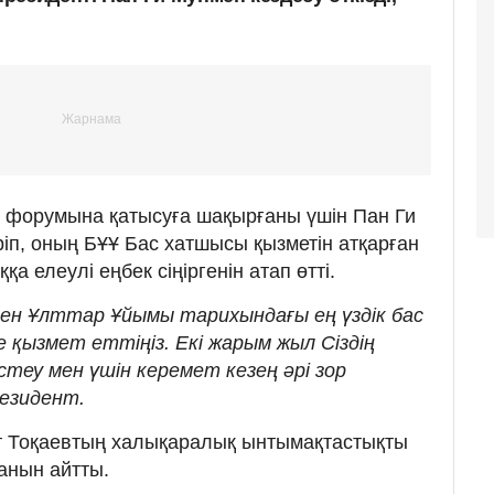
о форумына қатысуға шақырғаны үшін Пан Ги
іп, оның БҰҰ Бас хатшысы қызметін атқарған
а елеулі еңбек сіңіргенін атап өтті.
іккен Ұлттар Ұйымы тарихындағы ең үздік бас
 қызмет еттіңіз. Екі жарым жыл Сіздің
стеу мен үшін керемет кезең әрі зор
резидент.
 Тоқаевтың халықаралық ынтымақтастықты
анын айтты.