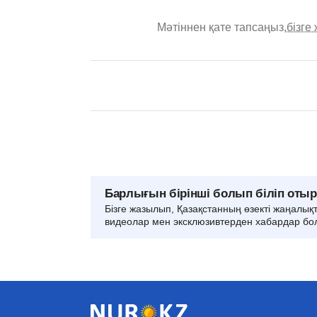
Мәтіннен қате тапсаңыз,
бізге
Барлығын бірінші болып біліп оты
Бізге жазылып, Қазақстанның өзекті жаңалық
видеолар мен эксклюзивтерден хабардар бо