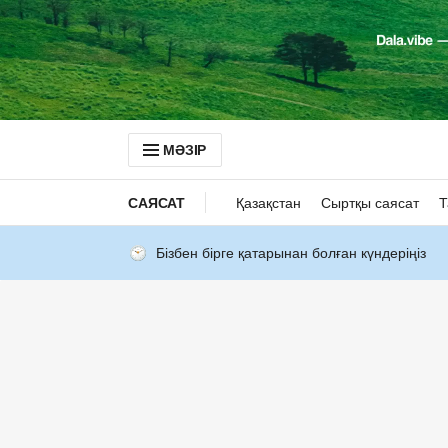
МӘЗІР
САЯСАТ
Қазақстан
Сыртқы саясат
Т
Бізбен бірге қатарынан болған күндеріңіз