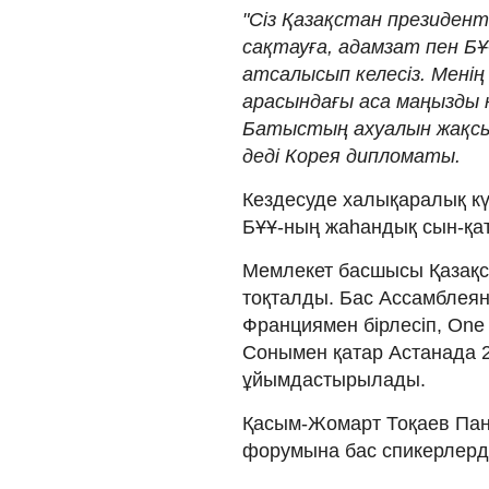
"Сіз Қазақстан президенті
сақтауға, адамзат пен БҰ
атсалысып келесіз. Мені
арасындағы аса маңызды к
Батыстың ахуалын жақсы т
деді Корея дипломаты.
Кездесуде халықаралық күн
БҰҰ-ның жаһандық сын-қат
Мемлекет басшысы Қазақс
тоқталды. Бас Ассамблея
Франциямен бірлесіп, One 
Сонымен қатар Астанада 
ұйымдастырылады.
Қасым-Жомарт Тоқаев Пан
форумына бас спикерлерді