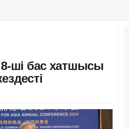
 8-ші бас хатшысы
ездесті