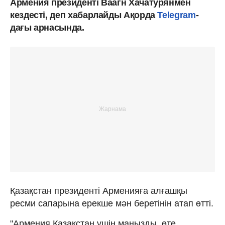
Армения президенті Ваагн Хачатурянмен
кездесті, деп хабарлайды Ақорда
Telegram
-
дағы арнасында.
Қазақстан президенті Арменияға алғашқы
ресми сапарына ерекше мән беретінін атап өтті.
"Армения Қазақстан үшін маңызды, өте