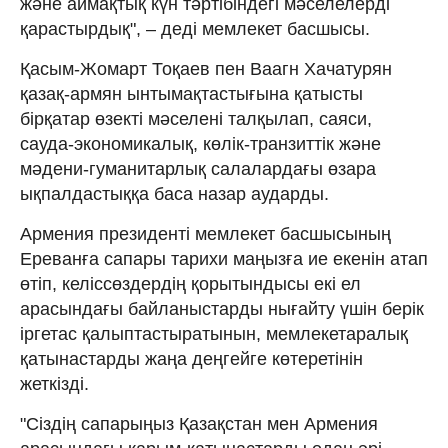
және аймақтық күн тәртібіндегі мәселелерді
қарастырдық", – деді мемлекет басшысы.
Қасым-Жомарт Тоқаев пен Ваагн Хачатурян
қазақ-армян ынтымақтастығына қатысты
бірқатар өзекті мәселені талқылап, саяси,
сауда-экономикалық, көлік-транзиттік және
мәдени-гуманитарлық салалардағы өзара
ықпалдастыққа баса назар аударды.
Армения президенті мемлекет басшысының
Ереванға сапары тарихи маңызға ие екенін атап
өтіп, келіссөздердің қорытындысы екі ел
арасындағы байланыстарды нығайту үшін берік
іргетас қалыптастыратынын, мемлекетаралық
қатынастарды жаңа деңгейге көтеретінін
жеткізді.
"Сіздің сапарыңыз Қазақстан мен Армения