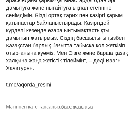
арасындағы қарым-қатынастарды одан әрі
дамытуға және нығайтуға ықпал ететініне
сенімдімін. Бізді ортақ тарих пен қазіргі қарым-
қатынастар байланыстырады. Қазіргідей
күрделі кезеңде өзара ынтымақтастықты
дамытып жатырмыз. Сіздің басшылығыңызбен
Қазақстан барлық бағытта табысқа қол жеткізіп
отырғанына куәміз. Мен Сізге және барша қазақ
халқына жаңа жетістік тілеймін", – деді Ваагн
Хачатурян.
t.me/aqorda_resmi
Мәтіннен қате тапсаңыз,
бізге жазыңыз