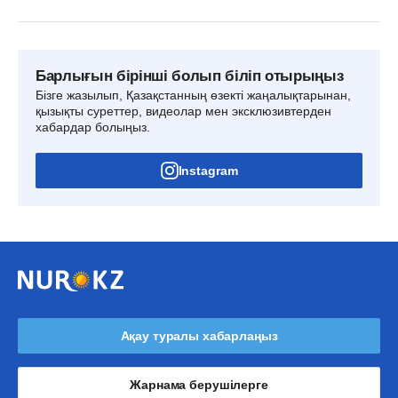
Барлығын бірінші болып біліп отырыңыз
Бізге жазылып, Қазақстанның өзекті жаңалықтарынан,
қызықты суреттер, видеолар мен эксклюзивтерден
хабардар болыңыз.
Instagram
Ақау туралы хабарлаңыз
Жарнама берушілерге