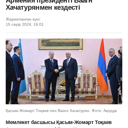
Армения президенті Ваагн
Хачатурянмен кездесті
Жарияланған күні:
15 сәуір 2024, 16:01
Қасым-Жомарт Тоқаев пен Ваагн Хачатурян. Фото: Ақорда
Мемлекет басшысы Қасым-Жомарт Тоқаев