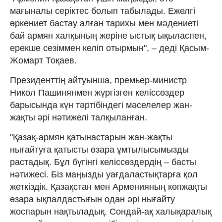
мағыналы серіктес болып табылады. Ежелгі
өркениет бастау алған тарихы мен мәдениеті
бай армян халқының жеріне ыстық ықыласпен,
ерекше сезіммен келіп отырмын", – деді Қасым-
Жомарт Тоқаев.
Президенттің айтуынша, премьер-министр
Никол Пашинянмен жүргізген келіссөздер
барысында күн тәртібіндегі мәселелер жан-
жақты әрі нәтижелі талқыланған.
"Қазақ-армян қатынастарын жан-жақты
нығайтуға қатысты өзара ұмтылысымызды
растадық. Бұл бүгінгі келіссөздердің – басты
нәтижесі. Біз маңызды уағдаластықтарға қол
жеткіздік. Қазақстан мен Арменияның көпжақты
өзара ықпалдастығын одан әрі нығайту
жоспарын нақтыладық. Сондай-ақ халықаралық