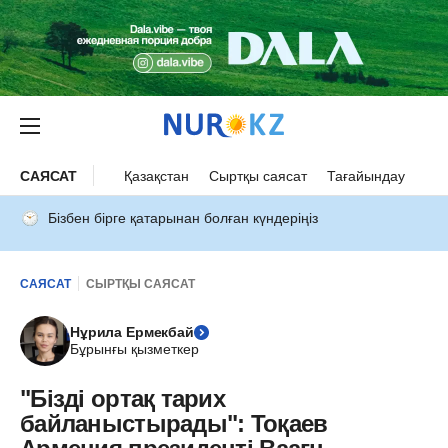
САЯСАТ
Қазақстан
Сыртқы саясат
Тағайындау
Бізбен бірге қатарынан болған күндеріңіз
САЯСАТ
СЫРТҚЫ САЯСАТ
Нұрила Ермекбай
Бұрынғы қызметкер
"Бізді ортақ тарих
байланыстырады": Тоқаев