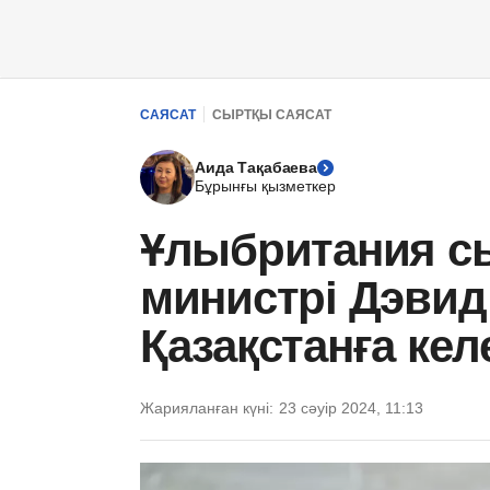
САЯСАТ
СЫРТҚЫ САЯСАТ
Аида Тақабаева
Бұрынғы қызметкер
Ұлыбритания сы
министрі Дэвид
Қазақстанға кел
Жарияланған күні:
23 сәуір 2024, 11:13