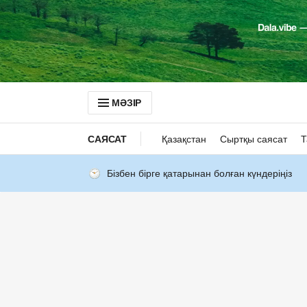
МӘЗІР
САЯСАТ
Қазақстан
Сыртқы саясат
Т
Бізбен бірге қатарынан болған күндеріңіз