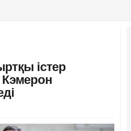
ртқы істер
 Кэмерон
еді