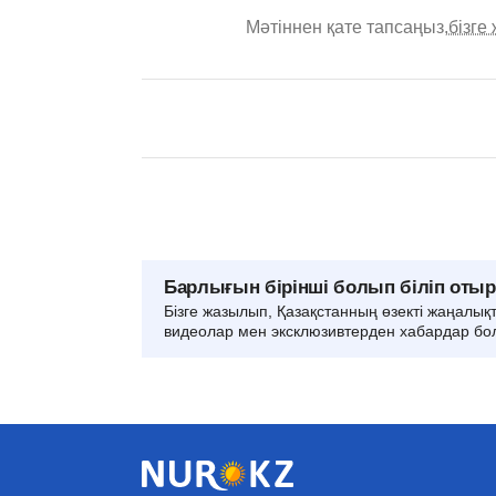
Мәтіннен қате тапсаңыз,
бізге
Барлығын бірінші болып біліп оты
Бізге жазылып, Қазақстанның өзекті жаңалық
видеолар мен эксклюзивтерден хабардар бо