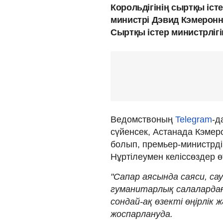
Корольдігінің сыртқы іст
министрі Дэвид Кэмеронн
Сыртқы істер министрліг
Ведомствоның
Telegram
-д
сүйенсек, Астанада Кэме
болып, премьер-министрді
Нұртілеумен келіссөздер өт
"Сапар аясында саяси, са
гуманитарлық салаларда
сондай-ақ өзекті өңірлі
жоспарлануда.