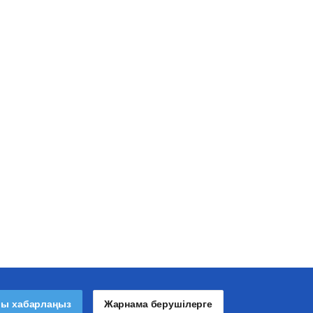
лы хабарлаңыз
Жарнама берушілерге