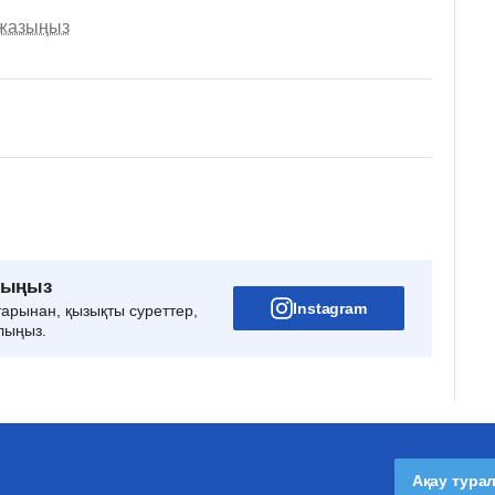
 жазыңыз
рыңыз
Instagram
тарынан, қызықты суреттер,
лыңыз.
Ақау тура