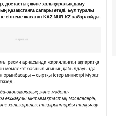
ер, достастық және халықаралық даму
ың Қазақстанға сапары өтеді. Бұл туралы
іне сілтеме жасаған KAZ.NUR.KZ хабарлайды.
ағы ресми арнасында жарияланған ақпаратқа
рон мемлекет басшылығының қабылдауында
ң орынбасары – сыртқы істер министрі Мұрат
кізеді.
уда-экономикалық және мәдени-
ғы екіжақты ынтымақтастық мәселелерін,
к және халықаралық тақырыптарды талқылау