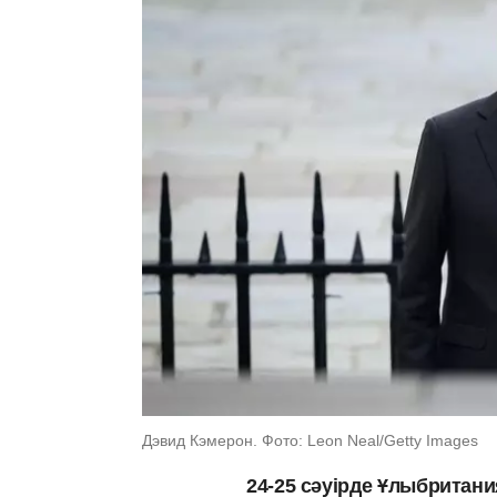
Дэвид Кэмерон. Фото: Leon Neal/Getty Images
24-25 сәуірде Ұлыбритан