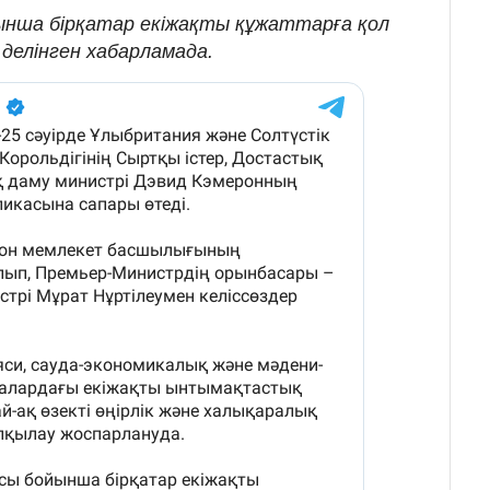
нша бірқатар екіжақты құжаттарға қол
 делінген хабарламада.