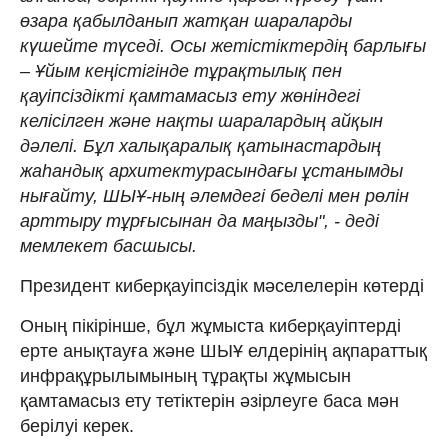
өзара қабылданып жатқан шараларды
күшейте түседі. Осы жетістіктердің барлығы
– Ұйым кеңістігінде тұрақтылық пен
қауіпсіздікті қамтамасыз ету жөніндегі
келісілген және нақты шаралардың айқын
дәлелі. Бұл халықаралық қатынастардың
жаһандық архитектурасындағы ұстанымды
нығайту, ШЫҰ-ның әлемдегі беделі мен рөлін
арттыру тұрғысынан да маңызды", - деді
мемлекет басшысы.
Президент киберқауіпсіздік мәселелерін көтерді
Оның пікірінше, бұл жұмыста киберқауіптерді
ерте анықтауға және ШЫҰ елдерінің ақпараттық
инфрақұрылымының тұрақты жұмысын
қамтамасыз ету тетіктерін әзірлеуге баса мән
берілуі керек.