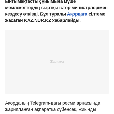
ынтымақтастық ұйымына мүше
мемлекеттердің сыртқы істер министрлерімен
кездесу өткізді. Бұл туралы
Ақордаға
сілтеме
жасаған KAZ.NUR.KZ хабарлайды.
Ақорданың Telegram-дағы ресми арнасында
жарияланған ақпаратқа сүйенсек, жиынды