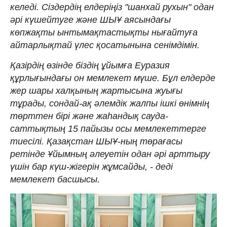
келеді. Сіздердің елдеріңіз "шанхай рухын" одан
әрі күшейтуге және ШЫҰ аясындағы
көпжақты ынтымақтастықты нығайтуға
айтарлықтай үлес қосатынына сенімдімін.
Қазірдің өзінде біздің ұйымға Еуразия
құрлығындағы он мемлекет мүше. Бұл елдерде
жер шары халқының жартысына жуығы
тұрады, сондай-ақ әлемдік жалпы ішкі өнімнің
төрттен бірі және жаһандық сауда-
саттықтың 15 пайызы осы мемлекеттерге
тиесілі. Қазақстан ШЫҰ-ның төрағасы
ретінде Ұйымның әлеуетін одан әрі арттыру
үшін бар күш-жігерін жұмсайды, - деді
мемлекет басшысы.