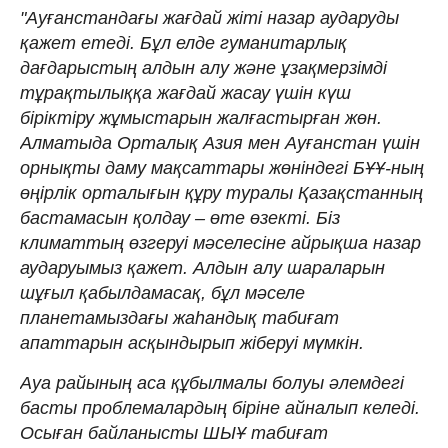
"Ауғанстандағы жағдай жіті назар аударуды
қажет етеді. Бұл елде гуманитарлық
дағдарыстың алдын алу және ұзақмерзімді
тұрақтылыққа жағдай жасау үшін күш
біріктіру жұмыстарын жалғастырған жөн.
Алматыда Орталық Азия мен Ауғанстан үшін
орнықты даму мақсаттары жөніндегі БҰҰ-ның
өңірлік орталығын құру туралы Қазақстанның
бастамасын қолдау – өте өзекті. Біз
климаттың өзгеруі мәселесіне айрықша назар
аударуымыз қажет. Алдын алу шараларын
шұғыл қабылдамасақ, бұл мәселе
планетамыздағы жаһандық табиғат
апаттарын асқындырып жіберуі мүмкін.
Ауа райының аса құбылмалы болуы әлемдегі
басты проблемалардың біріне айналып келеді.
Осыған байланысты ШЫҰ табиғат