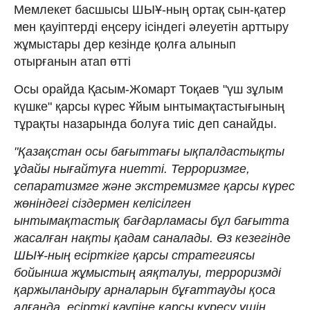
Мемлекет басшысы ШЫҰ-ның ортақ сын-қатер
мен қауіптерді еңсеру ісіндегі әлеуетін арттыру
жұмыстары дер кезінде қолға алынып
отырғанын атап өтті
Осы орайда Қасым-Жомарт Тоқаев "үш зұлым
күшке" қарсы күрес Ұйым ынтымақтастығының
тұрақты назарында болуға тиіс деп санайды.
"Қазақстан осы бағыттағы ықпалдастықты
ұдайы нығайтуға ниетті. Терроризмге,
сепаратизмге және экстремизмге қарсы күрес
жөніндегі сіздермен келісілген
ынтымақтастық бағдарламасы бұл бағытта
жасалған нақты қадам саналады. Өз кезегінде
ШЫҰ-ның есірткіге қарсы стратегиясы
бойынша жұмыстың аяқталуы, терроризмді
қаржыландыру арналарын бұғаттауды қоса
алғанда, есірткі қаупіне қарсы күресу үшін