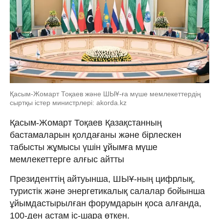
Қасым-Жомарт Тоқаев және ШЫҰ-ға мүше мемлекеттердің
сыртқы істер министрлері: akorda.kz
Қасым-Жомарт Тоқаев Қазақстанның
бастамаларын қолдағаны және бірлескен
табысты жұмысы үшін ұйымға мүше
мемлекеттерге алғыс айтты
Президенттің айтуынша, ШЫҰ-ның цифрлық,
туристік және энергетикалық салалар бойынша
ұйымдастырылған форумдарын қоса алғанда,
100-ден астам іс-шара өткен.