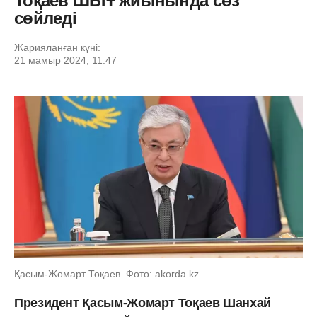
Тоқаев ШЫҰ жиынында сөз
сөйледі
Жарияланған күні:
21 мамыр 2024, 11:47
Қасым-Жомарт Тоқаев. Фото: akorda.kz
Президент Қасым-Жомарт Тоқаев Шанхай