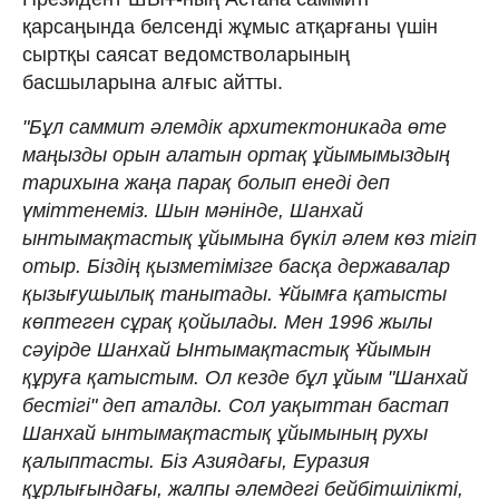
қарсаңында белсенді жұмыс атқарғаны үшін
сыртқы саясат ведомстволарының
басшыларына алғыс айтты.
"Бұл саммит әлемдік архитектоникада өте
маңызды орын алатын ортақ ұйымымыздың
тарихына жаңа парақ болып енеді деп
үміттенеміз. Шын мәнінде, Шанхай
ынтымақтастық ұйымына бүкіл әлем көз тігіп
отыр. Біздің қызметімізге басқа державалар
қызығушылық танытады. Ұйымға қатысты
көптеген сұрақ қойылады. Мен 1996 жылы
сәуірде Шанхай Ынтымақтастық Ұйымын
құруға қатыстым. Ол кезде бұл ұйым "Шанхай
бестігі" деп аталды. Сол уақыттан бастап
Шанхай ынтымақтастық ұйымының рухы
қалыптасты. Біз Азиядағы, Еуразия
құрлығындағы, жалпы әлемдегі бейбітшілікті,