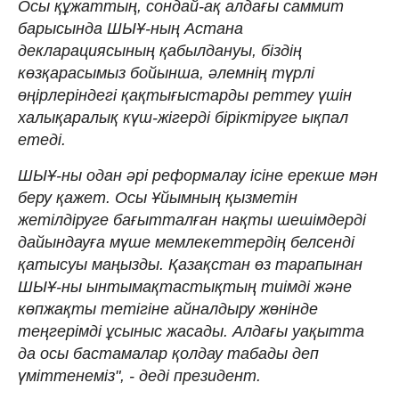
Осы құжаттың, сондай-ақ алдағы саммит
барысында ШЫҰ-ның Астана
декларациясының қабылдануы, біздің
көзқарасымыз бойынша, әлемнің түрлі
өңірлеріндегі қақтығыстарды реттеу үшін
халықаралық күш-жігерді біріктіруге ықпал
етеді.
ШЫҰ-ны одан әрі реформалау ісіне ерекше мән
беру қажет. Осы Ұйымның қызметін
жетілдіруге бағытталған нақты шешімдерді
дайындауға мүше мемлекеттердің белсенді
қатысуы маңызды. Қазақстан өз тарапынан
ШЫҰ-ны ынтымақтастықтың тиімді және
көпжақты тетігіне айналдыру жөнінде
теңгерімді ұсыныс жасады. Алдағы уақытта
да осы бастамалар қолдау табады деп
үміттенеміз", - деді президент.