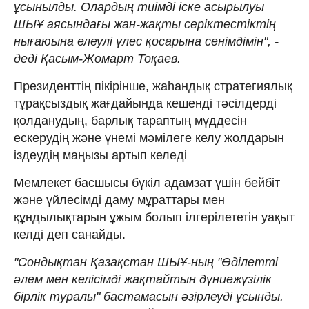
ұсынылды. Олардың тиімді іске асырылуы
ШЫҰ аясындағы жан-жақты серіктестіктің
нығаюына елеулі үлес қосарына сенімдімін", -
деді Қасым-Жомарт Тоқаев.
Президенттің пікірінше, жаһандық стратегиялық
тұрақсыздық жағдайында кешенді тәсілдерді
қолданудың, барлық тараптың мүддесін
ескерудің және үнемі мәмілеге келу жолдарын
іздеудің маңызы артып келеді
Мемлекет басшысы бүкіл адамзат үшін бейбіт
және үйлесімді даму мұраттары мен
құндылықтарын ұжым болып ілгерілететін уақыт
келді деп санайды.
"Сондықтан Қазақстан ШЫҰ-ның "Әділетті
әлем мен келісімді жақтайтын дүниежүзілік
бірлік туралы" бастамасын әзірлеуді ұсынды.