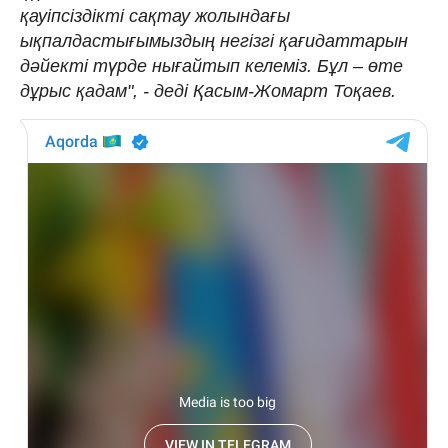
қауіпсіздікті сақтау жолындағы
ықпалдастығымыздың негізгі қағидаттарын
дәйекті түрде нығайтып келеміз. Бұл – өте
дұрыс қадам", - деді Қасым-Жомарт Тоқаев.