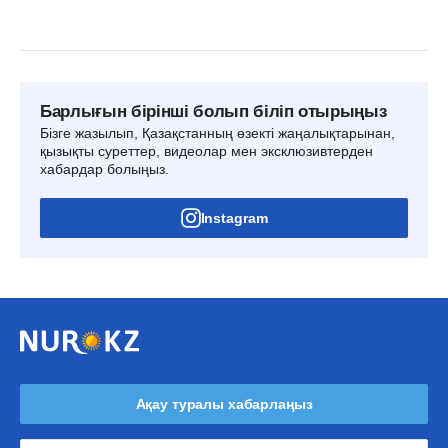
Барлығын бірінші болып біліп отырыңыз
Бізге жазылып, Қазақстанның өзекті жаңалықтарынан,
қызықты суреттер, видеолар мен эксклюзивтерден
хабардар болыңыз.
Instagram
Ақау туралы хабарлаңыз