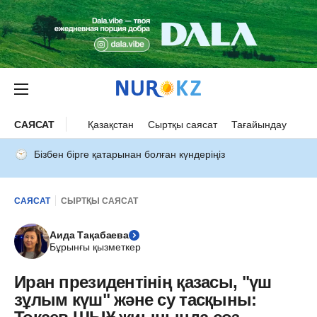
САЯСАТ
Қазақстан
Сыртқы саясат
Тағайындау
Бізбен бірге қатарынан болған күндеріңіз
САЯСАТ
СЫРТҚЫ САЯСАТ
Аида Тақабаева
Бұрынғы қызметкер
Иран президентінің қазасы, "үш
зұлым күш" және су тасқыны: