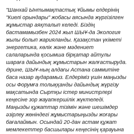
"Шанхай Ынтымақтастық Ұйымы елдерінің
"Киелі орындары" жобасы аясында жүргізілген
жұмыстар аяқталып келеді. Біздің
бастамамызбен 2024 жыл ШЫҰ-да Экология
жылы болып жарияланды. Қазақстан үкіметі
энергетика, көлік және мәдениет
салаларында қосымша бірқатар айтулы
шараға дайындық жұмыстарын жалғастыруда.
Әрине, ШЫҰ-ның алдағы Астана саммитіне
баса назар аударамыз. Елдеріміз үшін маңызды
осы Форумға толыққанды дайындық жүргізу
мақсатында Сыртқы істер министрлері
кеңесіне зор жауапкершілік жүктеледі.
Маңызды құжаттар тізімін және шешімдер
әзірлеу жөніндегі жұмыстарыңызды жоғары
бағалаймын. Осындай 20-дан астам құжат
мемлекеттер басшылары кеңесінің қарауына