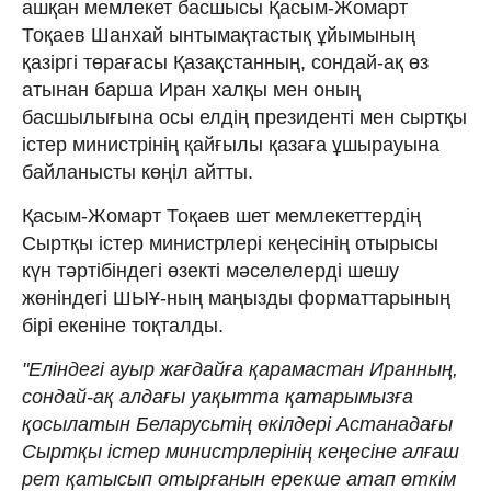
ашқан мемлекет басшысы Қасым-Жомарт
Тоқаев Шанхай ынтымақтастық ұйымының
қазіргі төрағасы Қазақстанның, сондай-ақ өз
атынан барша Иран халқы мен оның
басшылығына осы елдің президенті мен сыртқы
істер министрінің қайғылы қазаға ұшырауына
байланысты көңіл айтты.
Қасым-Жомарт Тоқаев шет мемлекеттердің
Сыртқы істер министрлері кеңесінің отырысы
күн тәртібіндегі өзекті мәселелерді шешу
жөніндегі ШЫҰ-ның маңызды форматтарының
бірі екеніне тоқталды.
"Еліндегі ауыр жағдайға қарамастан Иранның,
сондай-ақ алдағы уақытта қатарымызға
қосылатын Беларусьтің өкілдері Астанадағы
Сыртқы істер министрлерінің кеңесіне алғаш
рет қатысып отырғанын ерекше атап өткім