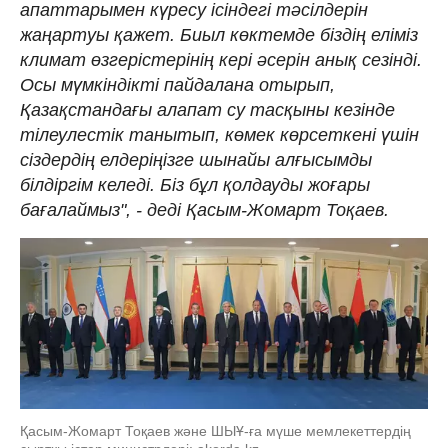
апаттарымен күресу ісіндегі тәсілдерін
жаңартуы қажет. Биыл көктемде біздің еліміз
климат өзгерістерінің кері әсерін анық сезінді.
Осы мүмкіндікті пайдалана отырып,
Қазақстандағы алапат су тасқыны кезінде
тілеулестік танытып, көмек көрсеткені үшін
сіздердің елдеріңізге шынайы алғысымды
білдіргім келеді. Біз бұл қолдауды жоғары
бағалаймыз", - деді Қасым-Жомарт Тоқаев.
Қасым-Жомарт Тоқаев және ШЫҰ-ға мүше мемлекеттердің