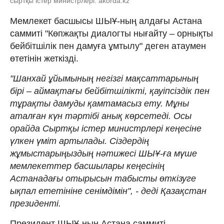
сыртқы істер министрлері: akorda.kz
Мемлекет басшысы ШЫҰ-ның алдағы Астана
саммиті "Көпжақты диалогты нығайту – орнықты
бейбітшілік пен дамуға ұмтылу" деген атаумен
өтетінін жеткізді.
"Шанхай ұйымының негізгі мақсаттарының
бірі – аймақтағы бейбітшілікті, қауіпсіздік пен
тұрақты дамуды қамтамасыз ету. Мұны
аталған күн тәртібі анық көрсетеді. Осы
орайда Сыртқы істер министрлері кеңесіне
үлкен үміт артылады. Сіздердің
жұмыстарыңыздың нәтижесі ШЫҰ-ға мүше
мемлекеттер басшылары кеңесінің
Астанадағы отырысын табысты өткізуге
ықпал ететініне сенімдімін", - деді Қазақстан
президенті.
Президент ШЫҰ-ның Астана саммиті