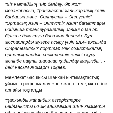
"Біз Қытайдың "Бір белдеу, бір жол"
мегажобасын, Транскаспий халықаралық көлік
бағдарын және "Солтүстік – Оңтүстік",
"Орталық Азия – Оңтүстік Азия" бағыттары
бойынша трансеуразиялық дәлізді одан әрі
бірлесе дамытуға баса мән береміз. Бұл
жоспарларды жүзеге асыру үшін ШЫҰ аясында
Стратегиялық порттар мен логистикалық
орталықтардың серіктестік желісін құру
жөнінде нақты шаралар қабылдау маңызды", -
деді Қасым-Жомарт Тоқаев.
Мемлекет басшысы Шанхай ынтымақтастық
ұйымын реформалау және жаңғырту қажеттігіне
арнайы тоқталды
"Қарқынды жаһандық өзгерістерге
байланысты біздің алдымызда ШЫҰ қызметін
одан әрі жетілдіруге бағытталған маңызды