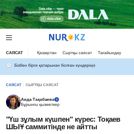
САЯСАТ
Қазақстан
Сыртқы саясат
Тағайындау
Бізбен бірге қатарынан болған күндеріңіз
САЯСАТ
СЫРТҚЫ САЯСАТ
Аида Тақабаева
Бұрынғы қызметкер
"Үш зұлым күшпен" күрес: Тоқаев
ШЫҰ саммитінде не айтты