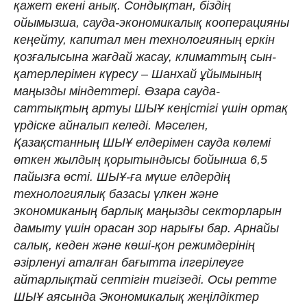
қажет екені анық. Сондықтан, біздің
ойымызша, сауда-экономикалық кооперацияны
кеңейту, капитал мен технологияның еркін
қозғалысына жағдай жасау, климаттың сын-
қатерлерімен күресу – Шанхай ұйымының
маңызды міндеттері. Өзара сауда-
саттықтың артуы ШЫҰ кеңістігі үшін ортақ
үрдіске айналып келеді. Мәселен,
Қазақстанның ШЫҰ елдерімен сауда көлемі
өткен жылдың қорытындысы бойынша 6,5
пайызға өсті. ШЫҰ-ға мүше елдердің
технологиялық базасы үлкен және
экономиканың барлық маңызды секторларын
дамыту үшін орасан зор нарығы бар. Арнайы
салық, кеден және көші-қон режимдерінің
әзірленуі аталған бағытта ілгерілеуге
айтарлықтай септігін тигізеді. Осы ретте
ШЫҰ аясында Экономикалық жеңілдіктер