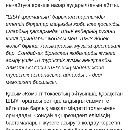
нығайтуға ерекше назар аударылғанын айтты.
"ШЫҰ форматын" барынша тартымды
ететін бірқатар маңызды жоба іске қосылды.
Олардың қатарында "ШЫҰ елдерінің рухани
киелі орындары" жобасы мен "ШЫҰ Жібек
жолы" бірінші халықаралық музыка фестивалі
бар. Сондай-ақ бірлескен жобаларды жүзеге
асыру үшін 10 туристік аумақ анықталды.
Алматы қаласы ШЫҰ-ның мәдени және
туристік астанасына айналды", - деді
мемлекет басшысы.
Қасым-Жомарт Тоқаевтың айтуынша, Қазақстан
ШЫҰ төрағасы ретінде алдыңғы саммитте
айтылған барлық мақсат-міндетті толығымен
орындады. Сондай-ақ Президент еліміздің
бастамаларын жүзеге асыруға қолдау көрсетіп,
белсенді атсалысқаны үшін барлық мемлекетке