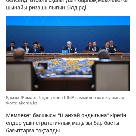
шынайы ризашылығын білдірді.
Қасым-Жомарт Тоқаев және ШЫҰ саммитіне қатысушылар.
Фото: akorda.kz
Мемлекет басшысы "Шанхай ондығына" кіретін
елдер үшін стратегиялық маңызы бар басты
бағыттарға тоқталды