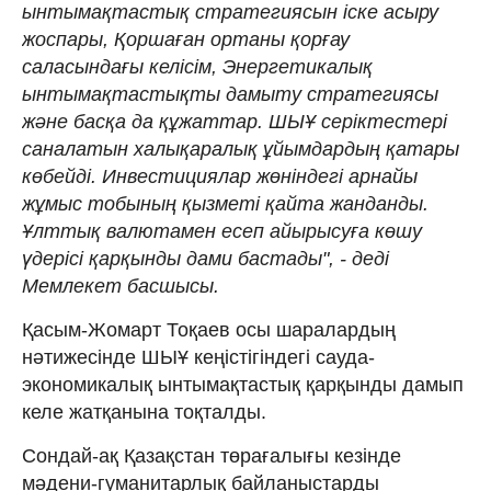
ынтымақтастық стратегиясын іске асыру
жоспары, Қоршаған ортаны қорғау
саласындағы келісім, Энергетикалық
ынтымақтастықты дамыту стратегиясы
және басқа да құжаттар. ШЫҰ серіктестері
саналатын халықаралық ұйымдардың қатары
көбейді. Инвестициялар жөніндегі арнайы
жұмыс тобының қызметі қайта жанданды.
Ұлттық валютамен есеп айырысуға көшу
үдерісі қарқынды дами бастады", - деді
Мемлекет басшысы.
Қасым-Жомарт Тоқаев осы шаралардың
нәтижесінде ШЫҰ кеңістігіндегі сауда-
экономикалық ынтымақтастық қарқынды дамып
келе жатқанына тоқталды.
Сондай-ақ Қазақстан төрағалығы кезінде
мәдени-гуманитарлық байланыстарды