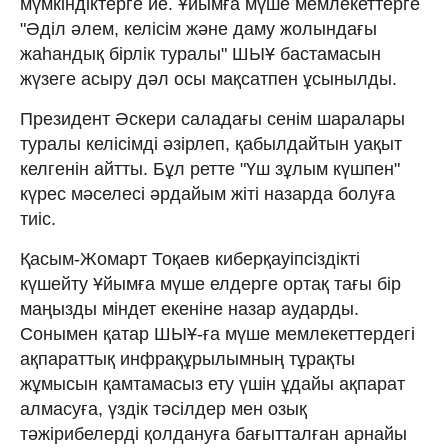
мүмкіндіктерге ие. Ұйымға мүше мемлекеттерге
"Әділ әлем, келісім және даму жолындағы
жаһандық бірлік туралы" ШЫҰ бастамасын
жүзеге асыру дәл осы мақсатпен ұсынылды.
Президент Әскери саладағы сенім шаралары
туралы келісімді әзірлеп, қабылдайтын уақыт
келгенін айтты. Бұл ретте "Үш зұлым күшпен"
күрес мәселесі әрдайым жіті назарда болуға
тиіс.
Қасым-Жомарт Тоқаев киберқауіпсіздікті
күшейту Ұйымға мүше елдерге ортақ тағы бір
маңызды міндет екеніне назар аударды.
Сонымен қатар ШЫҰ-ға мүше мемлекеттердегі
ақпараттық инфрақұрылымның тұрақты
жұмысын қамтамасыз ету үшін ұдайы ақпарат
алмасуға, үздік тәсілдер мен озық
тәжірибелерді қолдануға бағытталған арнайы