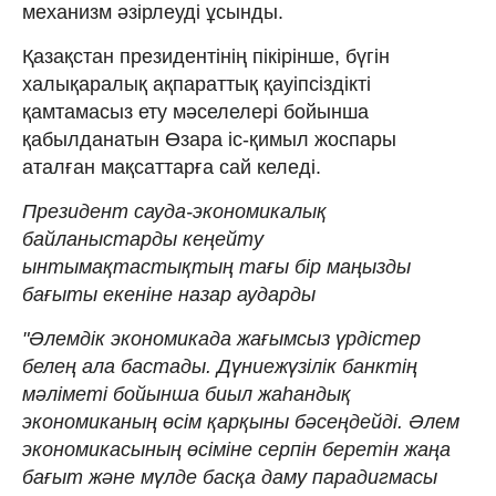
механизм әзірлеуді ұсынды.
Қазақстан президентінің пікірінше, бүгін
халықаралық ақпараттық қауіпсіздікті
қамтамасыз ету мәселелері бойынша
қабылданатын Өзара іс-қимыл жоспары
аталған мақсаттарға сай келеді.
Президент сауда-экономикалық
байланыстарды кеңейту
ынтымақтастықтың тағы бір маңызды
бағыты екеніне назар аударды
"Әлемдік экономикада жағымсыз үрдістер
белең ала бастады. Дүниежүзілік банктің
мәліметі бойынша биыл жаһандық
экономиканың өсім қарқыны бәсеңдейді. Әлем
экономикасының өсіміне серпін беретін жаңа
бағыт және мүлде басқа даму парадигмасы