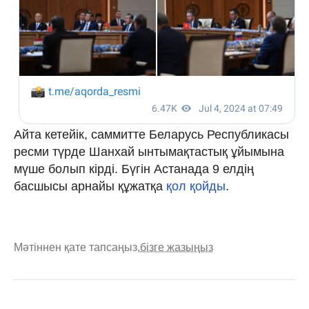
Айта кетейік, саммитте Беларусь Республикасы
ресми түрде Шанхай ынтымақтастық ұйымына
мүше болып кірді. Бүгін Астанада 9 елдің
басшысы арнайы құжатқа
қол қойды
.
Мәтіннен қате тапсаңыз,
бізге жазыңыз