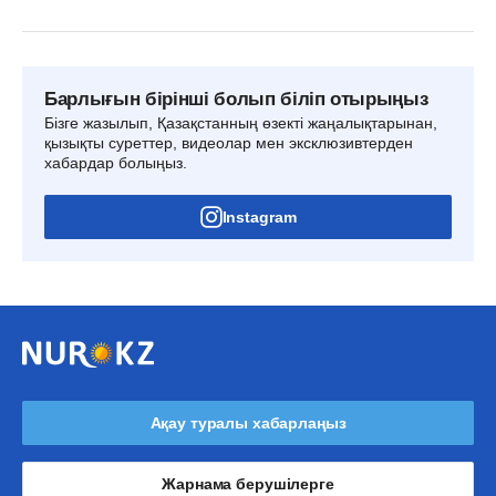
Барлығын бірінші болып біліп отырыңыз
Бізге жазылып, Қазақстанның өзекті жаңалықтарынан,
қызықты суреттер, видеолар мен эксклюзивтерден
хабардар болыңыз.
Instagram
Ақау туралы хабарлаңыз
Жарнама берушілерге