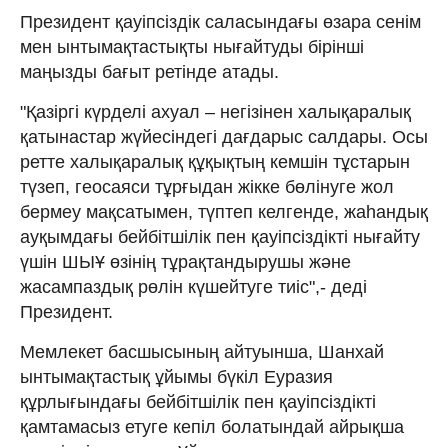
Президент қауіпсіздік саласындағы өзара сенім
мен ынтымақтастықты нығайтуды бірінші
маңызды бағыт ретінде атады.
"Қазіргі күрделі ахуал – негізінен халықаралық
қатынастар жүйесіндегі дағдарыс салдары. Осы
ретте халықаралық құқықтың кемшін тұстарын
түзеп, геосаяси тұрғыдан жікке бөлінуге жол
бермеу мақсатымен, түптеп келгенде, жаһандық
ауқымдағы бейбітшілік пен қауіпсіздікті нығайту
үшін ШЫҰ өзінің тұрақтандырушы және
жасампаздық рөлін күшейтуге тиіс",- деді
Президент.
Мемлекет басшысының айтуынша, Шанхай
ынтымақтастық ұйымы бүкіл Еуразия
құрлығындағы бейбітшілік пен қауіпсіздікті
қамтамасыз етуге кепіл болатындай айрықша