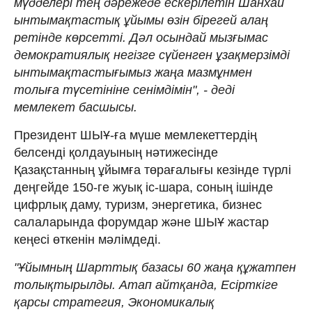
мүдделері тең дәрежеде ескерілетін Шанхай
ынтымақтастық ұйымы өзін бірегей алаң
ретінде көрсетті. Дәл осындай мызғымас
демократиялық негізге сүйенген ұзақмерзімді
ынтымақтастығымыз жаңа мазмұнмен
толыға түсетініне сенімдімін", - деді
мемлекет басшысы.
Президент ШЫҰ-ға мүше мемлекеттердің
белсенді қолдауының нәтижесінде
Қазақстанның ұйымға төрағалығы кезінде түрлі
деңгейде 150-ге жуық іс-шара, соның ішінде
цифрлық даму, туризм, энергетика, бизнес
салаларында форумдар және ШЫҰ жастар
кеңесі өткенін мәлімдеді.
"Ұйымның Шарттық базасы 60 жаңа құжатпен
толықтырылды. Атап айтқанда, Есірткіге
қарсы стратегия, Экономикалық