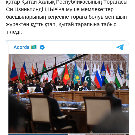
қатар Қытай Халық Республикасының Төрағасы
Си Цзиньпинді ШЫҰ-ға мүше мемлекеттер
басшыларының кеңесіне төраға болуымен шын
жүректен құттықтап, Қытай тарапына табыс
тіледі.