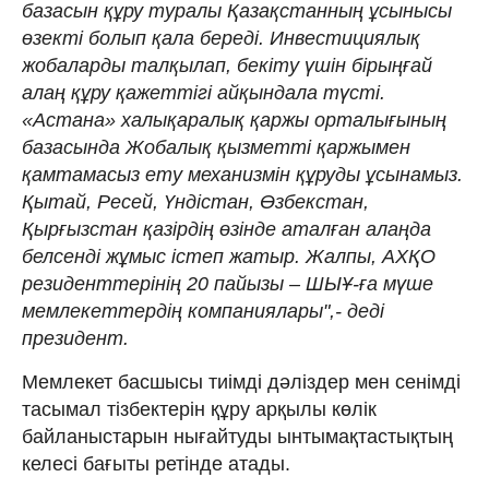
базасын құру туралы Қазақстанның ұсынысы
өзекті болып қала береді. Инвестициялық
жобаларды талқылап, бекіту үшін бірыңғай
алаң құру қажеттігі айқындала түсті.
«Астана» халықаралық қаржы орталығының
базасында Жобалық қызметті қаржымен
қамтамасыз ету механизмін құруды ұсынамыз.
Қытай, Ресей, Үндістан, Өзбекстан,
Қырғызстан қазірдің өзінде аталған алаңда
белсенді жұмыс істеп жатыр. Жалпы, АХҚО
резиденттерінің 20 пайызы – ШЫҰ-ға мүше
мемлекеттердің компаниялары",- деді
президент.
Мемлекет басшысы тиімді дәліздер мен сенімді
тасымал тізбектерін құру арқылы көлік
байланыстарын нығайтуды ынтымақтастықтың
келесі бағыты ретінде атады.