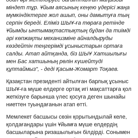
міндет тұр. Ұйым аясының кеңею үдерісі жаңа
мүмкіндіктерге жол ашып, оны дамытуға тың
серпін береді. Еліміз ШЫҰ-ға төраға ретінде
Ұйымды ынтымақтастықтың бұдан да тиімді
әрі көпжақты механизміне айналдыруды
көздейтін теңгерімді ұсыныстарын ортаға
салды. Атап айтқанда, біз ШЫҰ Хатшылығы
мен Бас хатшының рөлін күшейтуді
құптаймыз", - деді Қасым-Жомарт Тоқаев.
Қазақстан президенті айтылған барлық ұсыныс
ШЫҰ-ға мүше елдерге ортақ игі мақсаттарға қол
жеткізуге барынша үлес қосуға деген шынайы
ниеттен туындағанын атап өтті.
Мемлекет басшысы сөзін қорытындылай келе,
қолдағандары үшін Ұйымға мүше елдердің
басшыларына ризашылығын білдірді. Сонымен