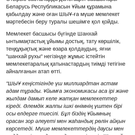
Беларусь Республикасын Ұйым құрамына
қабылдау және оған ШЫҰ-ға мүше мемлекет
мәртебесін беру туралы шешімге қол қойды.
Мемлекет басшысы бүгінде Шанхай
ынтымақтастық ұйымы достық, тату көршілік,
теңқұқықтық және өзара қолдаудың, яғни
"шанхай рухы" негізінде жұмыс істейтін
мемлекетаралық қатынастардың тиімді тетігіне
айналғанын атап өтті.
"ШЫҰ кеңістігінде үш миллиардтан астам
адам тұрады. Ұйымға экономикасы аса ірі және
жылдам дамып келе жатқан мемлекеттер
кіреді. Әлемдік жалпы ішкі өнімнің үштен бірі
осы елдерге тиесілі. Бұл біздің Ұйымның
орасан зор әлеуеті мен жаһандық рөлін айқын
көрсетеді. Мүше мемлекеттердің даусы мен