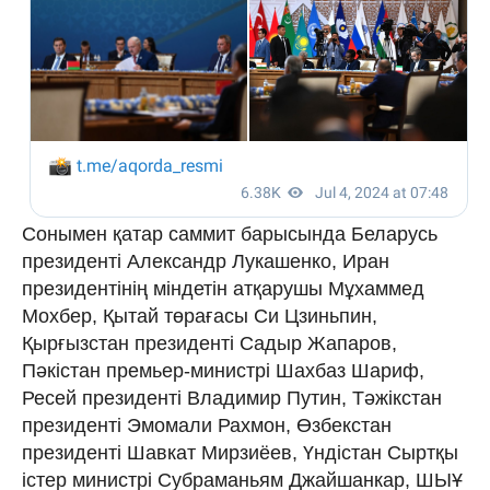
Сонымен қатар саммит барысында Беларусь
президенті Александр Лукашенко, Иран
президентінің міндетін атқарушы Мұхаммед
Мохбер, Қытай төрағасы Си Цзиньпин,
Қырғызстан президенті Садыр Жапаров,
Пәкістан премьер-министрі Шахбаз Шариф,
Ресей президенті Владимир Путин, Тәжікстан
президенті Эмомали Рахмон, Өзбекстан
президенті Шавкат Мирзиёев, Үндістан Сыртқы
істер министрі Субраманьям Джайшанкар, ШЫҰ