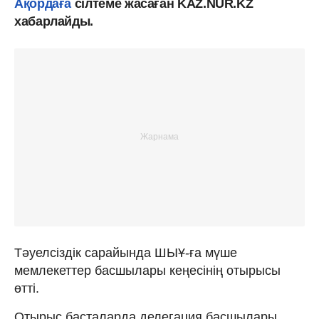
Ақордаға
сілтеме жасаған KAZ.NUR.KZ
хабарлайды.
Тәуелсіздік сарайында ШЫҰ-ға мүше
мемлекеттер басшылары кеңесінің отырысы
өтті.
Отырыс басталарда делегация басшылары