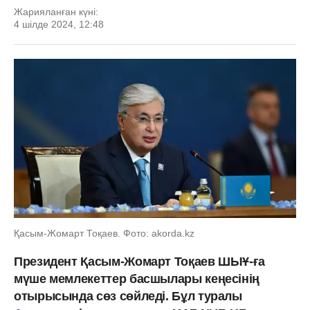
Жарияланған күні:
4 шілде 2024, 12:48
Қасым-Жомарт Тоқаев. Фото: akorda.kz
Президент Қасым-Жомарт Тоқаев ШЫҰ-ға
мүше мемлекеттер басшылары кеңесінің
отырысында сөз сөйледі. Бұл туралы