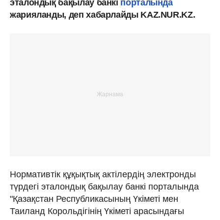
эталондық бақылау банкі
порталында
жарияланды, деп хабарлайды KAZ.NUR.KZ.
Нормативтік құқықтық актілердің электронды
түрдегі эталондық бақылау банкі порталында
"Қазақстан Республикасының Үкіметі мен
Таиланд Корольдігінің Үкіметі арасындағы