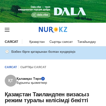
САЯСАТ
Қазақстан
Сыртқы саясат
Тағайындау
Бізбен бірге қатарынан болған күндеріңіз
САЯСАТ
СЫРТҚЫ САЯСАТ
Қаламқас Төре
ҚТ
Бұрынғы қызметкер
Қазақстан Таиландпен визасыз
режим туралы келісімді бекітті