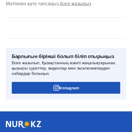
Мәтіннен қате тапсаңыз,
бізге жазыңыз
Барлығын бірінші болып біліп отырыңыз
Бізге жазылып, Қазақстанның өзекті жаңалықтарынан,
қызықты суреттер, видеолар мен эксклюзивтерден
хабардар болыңыз.
Instagram