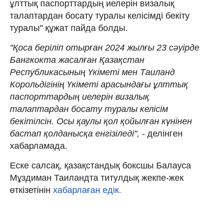
ұлттық паспорттардың иелерін визалық
талаптардан босату туралы келісімді бекіту
туралы" құжат пайда болды.
"Қоса беріліп отырған 2024 жылғы 23 сәуірде
Бангкокта жасалған Қазақстан
Республикасының Үкіметі мен Таиланд
Корольдігінің Үкіметі арасындағы ұлттық
паспорттардың иелерін визалық
талаптардан босату туралы келісім
бекітілсін. Осы қаулы қол қойылған күнінен
бастап қолданысқа енгізіледі",
- делінген
хабарламада.
Еске салсақ, қазақстандық боксшы Балауса
Мұздиман Таиландта титулдық жекпе-жек
өткізетінін
хабарлаған едік.