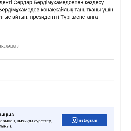
иденті Сердар Бердімұхамедовпен кездесу
 Бердімұхамедов қонақжайлық танытқаны үшін
ғыс айтып, президентті Түрікменстанға
 жазыңыз
рыңыз
Instagram
тарынан, қызықты суреттер,
лыңыз.