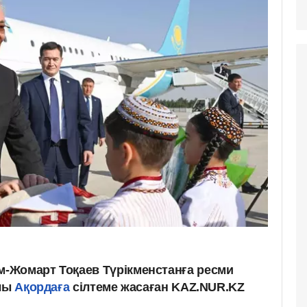
-Жомарт Тоқаев Түрікменстанға ресми
алы
Ақордаға
сілтеме жасаған KAZ.NUR.KZ