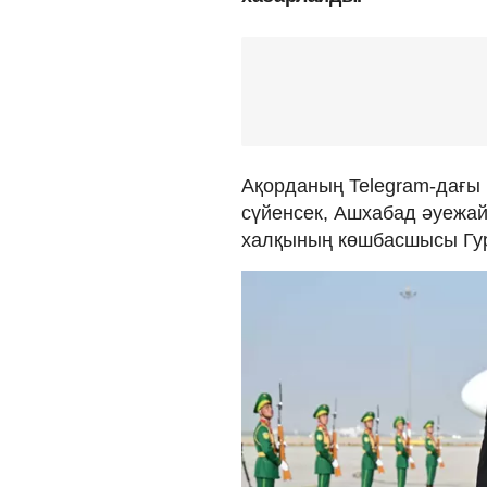
Ақорданың Telegram-дағы
сүйенсек, Ашхабад әуежа
халқының көшбасшысы Гур