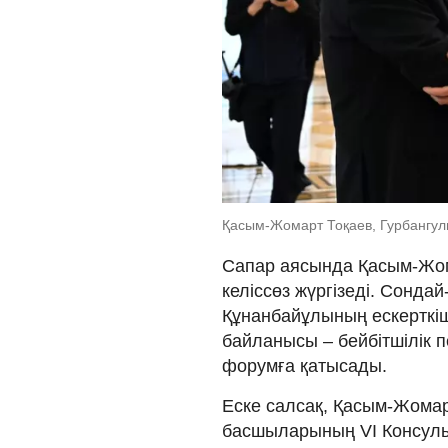
Қасым-Жомарт Тоқаев, Гурбангулы
Сапар аясында Қасым-Жом
келіссөз жүргізеді. Сонд
Құнанбайұлының ескерткіш
байланысы – бейбітшілік п
форумға қатысады.
Еске салсақ, Қасым-Жомар
басшыларының VI Консульта