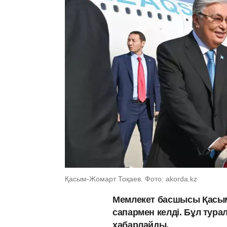
Қасым-Жомарт Тоқаев. Фото: akorda.kz
Мемлекет басшысы Қасым
сапармен келді. Бұл тур
хабарлайды.