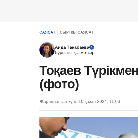
САЯСАТ
СЫРТҚЫ САЯСАТ
Аида Тақабаева
Бұрынғы қызметкер
Тоқаев Түрікме
(фото)
Жарияланған күні:
10 қазан 2024, 11:03