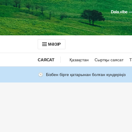
МӘЗІР
САЯСАТ
Қазақстан
Сыртқы саясат
Т
Бізбен бірге қатарынан болған күндеріңіз