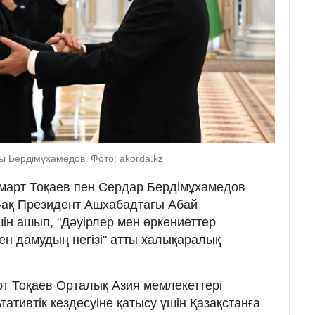
 Бердімұхамедов. Фото: akorda.kz
арт Тоқаев пен Сердар Бердімұхамедов
ай-ақ Президент Ашхабадтағы Абай
ін ашып, "Дәуірлер мен өркениеттер
ен дамудың негізі" атты халықаралық
т Тоқаев Орталық Азия мемлекеттері
тивтік кездесуіне қатысу үшін Қазақстанға