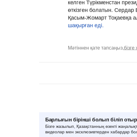
келген Түрікменстан през
өткізген болатын. Сердар
Қасым-Жомарт Тоқаевқа ал
шақырған еді.
Мәтіннен қате тапсаңыз,
бізге
Барлығын бірінші болып біліп оты
Бізге жазылып, Қазақстанның өзекті жаңалық
видеолар мен эксклюзивтерден хабардар бо