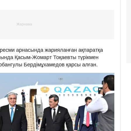
 ресми арнасында жарияланған ақпаратқа
йында Қасым-Жомарт Тоқаевты түрікмен
бангулы Бердімұхамедов қарсы алған.