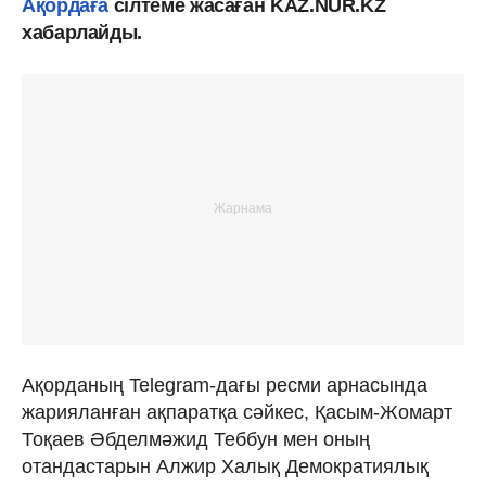
Ақордаға
сілтеме жасаған KAZ.NUR.KZ
хабарлайды.
Ақорданың Telegram-дағы ресми арнасында
жарияланған ақпаратқа сәйкес, Қасым-Жомарт
Тоқаев Әбделмәжид Теббун мен оның
отандастарын Алжир Халық Демократиялық