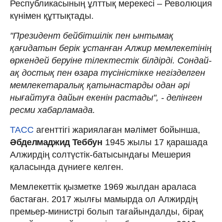
Республикасының ұлттық мерекесі – Революция
күнімен құттықтады.
"Президент бейбітшілік пен ынтымақ
қағидатын берік ұстанған Алжир мемлекетінің
өркендей беруіне тілектестік білдірді. Сондай-
ақ достық пен өзара түсіністікке негізделген
мемлекетаралық қатынастарды одан әрі
нығайтуға дайын екенін растады", - делінген
ресми хабарламада.
ТАСС
агенттігі жариялаған мәлімет бойынша,
Әбделмаджид Теббун
1945 жылы 17 қарашада
Алжирдің солтүстік-батысындағы Мешерия
қаласында дүниеге келген.
Мемлекеттік қызметке 1969 жылдан араласа
бастаған. 2017 жылғы мамырда ол Алжирдің
премьер-министрі болып тағайындалды, бірақ