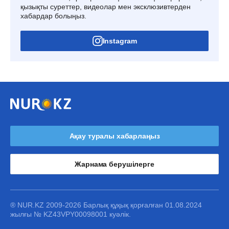
қызықты суреттер, видеолар мен эксклюзивтерден
хабардар болыңыз.
Instagram
Ақау туралы хабарлаңыз
Жарнама берушілерге
® NUR.KZ 2009-2026 Барлық құқық қорғалған 01.08.2024
жылғы № KZ43VPY00098001 куәлік.