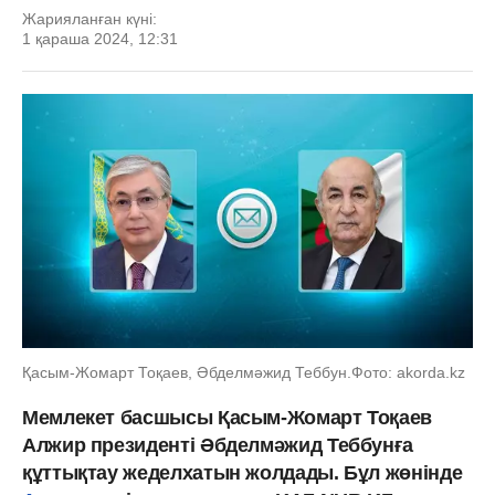
Жарияланған күні:
1 қараша 2024, 12:31
Қасым-Жомарт Тоқаев, Әбделмәжид Теббун.Фото: akorda.kz
Мемлекет басшысы Қасым-Жомарт Тоқаев
Алжир президенті Әбделмәжид Теббунға
құттықтау жеделхатын жолдады. Бұл жөнінде