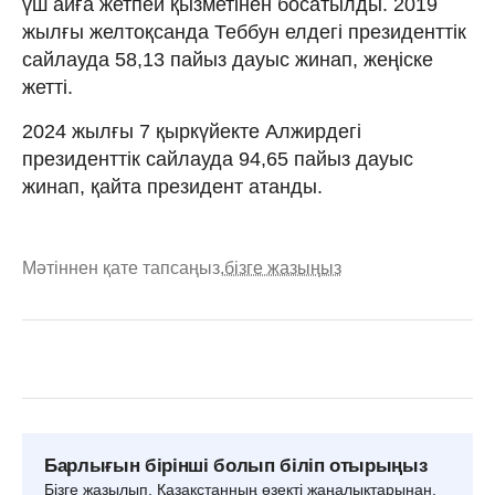
үш айға жетпей қызметінен босатылды. 2019
жылғы желтоқсанда Теббун елдегі президенттік
сайлауда 58,13 пайыз дауыс жинап, жеңіске
жетті.
2024 жылғы 7 қыркүйекте Алжирдегі
президенттік сайлауда 94,65 пайыз дауыс
жинап, қайта президент атанды.
Мәтіннен қате тапсаңыз,
бізге жазыңыз
Барлығын бірінші болып біліп отырыңыз
Бізге жазылып, Қазақстанның өзекті жаңалықтарынан,