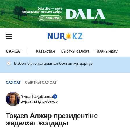
САЯСАТ
Қазақстан
Сыртқы саясат
Тағайындау
Бізбен бірге қатарынан болған күндеріңіз
САЯСАТ
СЫРТҚЫ САЯСАТ
Аида Тақабаева
Бұрынғы қызметкер
Тоқаев Алжир президентіне
жеделхат жолдады