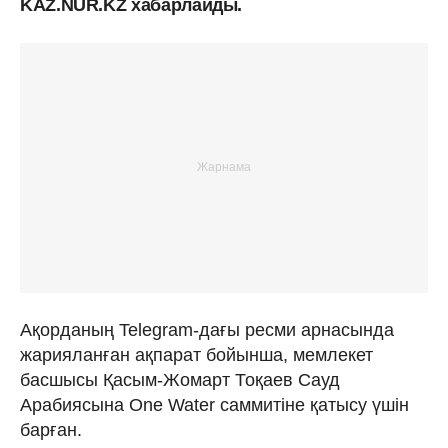
KAZ.NUR.KZ хабарлайды.
Ақорданың Telegram-дағы ресми арнасында
жарияланған ақпарат бойынша, мемлекет
басшысы Қасым-Жомарт Тоқаев Сауд
Арабиясына One Water саммитіне қатысу үшін
барған.