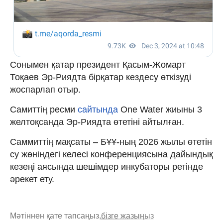
Сонымен қатар президент Қасым-Жомарт
Тоқаев Эр-Риядта бірқатар кездесу өткізуді
жоспарлап отыр.
Самиттің ресми
сайтында
One Water жиыны 3
желтоқсанда Эр-Риядта өтетіні айтылған.
Саммиттің мақсаты – БҰҰ-ның 2026 жылы өтетін
су жөніндегі келесі конференциясына дайындық
кезеңі аясында шешімдер инкубаторы ретінде
әрекет ету.
Мәтіннен қате тапсаңыз,
бізге жазыңыз