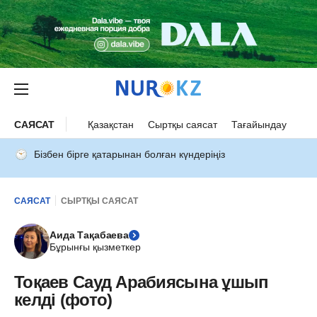
САЯСАТ
Қазақстан
Сыртқы саясат
Тағайындау
Бізбен бірге қатарынан болған күндеріңіз
САЯСАТ
СЫРТҚЫ САЯСАТ
Аида Тақабаева
Бұрынғы қызметкер
Тоқаев Сауд Арабиясына ұшып
келді (фото)