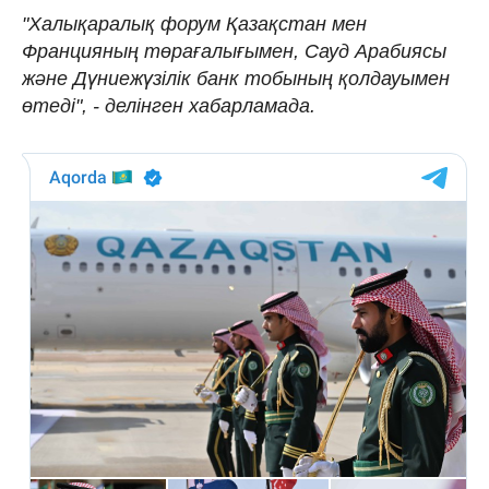
"Халықаралық форум Қазақстан мен
Францияның төрағалығымен, Сауд Арабиясы
және Дүниежүзілік банк тобының қолдауымен
өтеді", - делінген хабарламада.