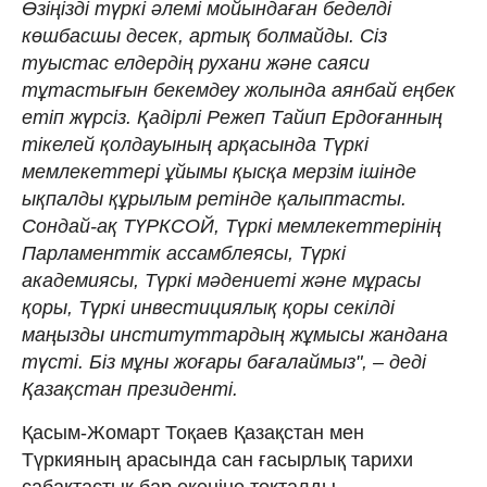
Өзіңізді түркі әлемі мойындаған беделді
көшбасшы десек, артық болмайды. Сіз
туыстас елдердің рухани және саяси
тұтастығын бекемдеу жолында аянбай еңбек
етіп жүрсіз. Қадірлі Режеп Тайип Ердоғанның
тікелей қолдауының арқасында Түркі
мемлекеттері ұйымы қысқа мерзім ішінде
ықпалды құрылым ретінде қалыптасты.
Сондай-ақ ТҮРКСОЙ, Түркі мемлекеттерінің
Парламенттік ассамблеясы, Түркі
академиясы, Түркі мәдениеті және мұрасы
қоры, Түркі инвестициялық қоры секілді
маңызды институттардың жұмысы жандана
түсті. Біз мұны жоғары бағалаймыз", – деді
Қазақстан президенті.
Қасым-Жомарт Тоқаев Қазақстан мен
Түркияның арасында сан ғасырлық тарихи
сабақтастық бар екеніне тоқталды.