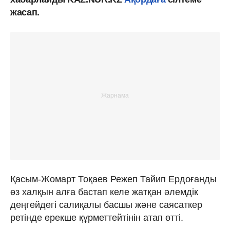
жасап.
Қасым-Жомарт Тоқаев Режеп Тайип Ердоғанды
өз халқын алға бастап келе жатқан әлемдік
деңгейдегі салиқалы басшы және саясаткер
ретінде ерекше құрметтейтінін атап өтті.