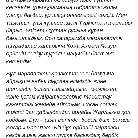
келгенде, ұлы ғұламаның ғибратты жолы
ұлтқа бағдар, ұрпаққа өнеге екені сөзсіз. Мен
Ұлыстың ұлы күнінде киелі Түркістанға арнайы
барып, Әзірет Сұлтан рухына құран
бағыштадым. Сол сапарымда мемлекеттік
наградалар қатарына Қожа Ахмет Ясауи
орденін енгізу туралы маңызды бастама
көтердім.
Бұл марапатты Қазақстанның дамуына
айрықша еңбек сіңірген еліміздің және
шетелдің белгілі ғалымдарына, мемлекет
және қоғам қайраткерлеріне табыстау
қажеттігі жөнінде айттым. Соған сәйкес
тиісті Заң қабылданды, арнайы Жарлыққа қол
қойдым. Бұл – шын мәнінде, беделі биік, бағасы
жоғары марапат. Біз бұл орденді әзірлеген
кезде ашық жасыл түске басымдық бердік.