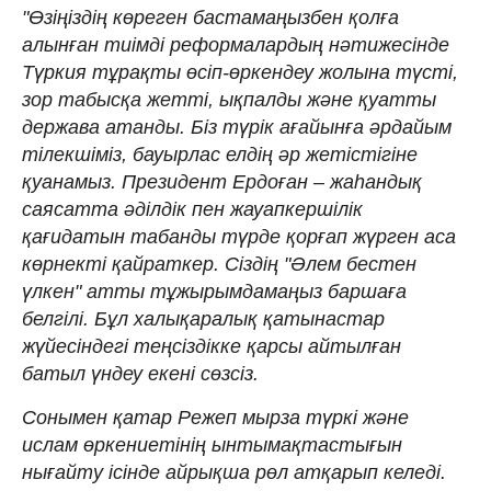
"Өзіңіздің көреген бастамаңызбен қолға
алынған тиімді реформалардың нәтижесінде
Түркия тұрақты өсіп-өркендеу жолына түсті,
зор табысқа жетті, ықпалды және қуатты
держава атанды. Біз түрік ағайынға әрдайым
тілекшіміз, бауырлас елдің әр жетістігіне
қуанамыз. Президент Ердоған – жаһандық
саясатта әділдік пен жауапкершілік
қағидатын табанды түрде қорғап жүрген аса
көрнекті қайраткер. Сіздің "Әлем бестен
үлкен" атты тұжырымдамаңыз баршаға
белгілі. Бұл халықаралық қатынастар
жүйесіндегі теңсіздікке қарсы айтылған
батыл үндеу екені сөзсіз.
Сонымен қатар Режеп мырза түркі және
ислам өркениетінің ынтымақтастығын
нығайту ісінде айрықша рөл атқарып келеді.