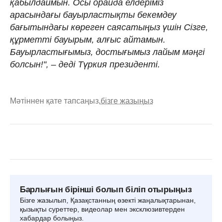
қабылдаймын. Осы орайда елдеріміз
арасындағы бауырластықты бекемдеу
бағытындағы көреген саясатыңыз үшін Сізге,
құрметті бауырым, алғыс айтамын.
Бауырластығымыз, достығымыз лайым мәңгі
болсын!", – деді Түркия президенті.
Мәтіннен қате тапсаңыз,
бізге жазыңыз
Барлығын бірінші болып біліп отырыңыз
Бізге жазылып, Қазақстанның өзекті жаңалықтарынан,
қызықты суреттер, видеолар мен эксклюзивтерден
хабардар болыңыз.