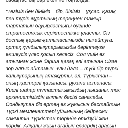
"Тегіміз бен дініміз – бір, діліміз – ұқсас. Қазақ
пен түрік жұртының тереңнен тамыр
тартатын бауырластығы бүгінде
стратегиялық серіктестікке ұласты. Сіз
достық қарым-қатынасымызды нығайтуға,
ортақ құндылықтарымызды дәріптеуге
өлшеусіз үлес қосып келесіз. Сол үшін өз
атымнан және барша Қазақ елі атынан Сізге
зор алғыс айтамын. Ұлы дала – түбі бір түркі
халықтарының атажұрты, ал, Түркістан –
оның қастерлі қазынасы, рухани астанасы.
Киелі шаһар тұтастығымыздың нышаны, төл
өркениетіміздің алтын бесігі саналады.
Сондықтан біз ертең өз жұмысын бастайтын
Түркі мемлекеттері ұйымының бейресми
саммитін Түркістан төрінде өткізуді жөн
көрдік. Алқалы жиын ағайын елдердің арасын