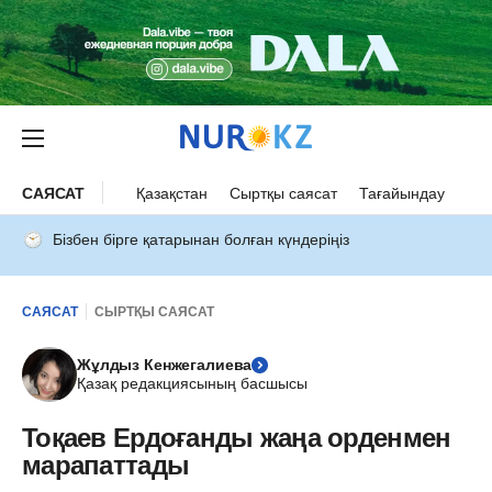
САЯСАТ
Қазақстан
Сыртқы саясат
Тағайындау
Бізбен бірге қатарынан болған күндеріңіз
САЯСАТ
СЫРТҚЫ САЯСАТ
Жұлдыз Кенжегалиева
Қазақ редакциясының басшысы
Тоқаев Ердоғанды жаңа орденмен
марапаттады