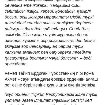
беделіңіз өте жоғары. Халқымыз Сізді
сыйлайды, жақсы көреді, қолдайды. Қадірлі
досым, осы жоғары марапатты Сіздің түркі
әлеміндегі көшбасшылық рөліңізге берілген
лайықты баға деп қабылдаңыз. Сондай-ақ
еліміздің Сізге және түрік жұртына деген
шынайы құрметі, зор ризашылығы деп біліңіз.
Өзіңізге зор денсаулық, ал барша түрік
халқына амандық пен бақ-береке тілеймін!
Қазақ-түрік достығы мәңгі болсын!", – деді
президент.
Режеп Тайип Ердоған Түркістанның пірі Қожа
Ахмет Ясауи атындағы ерекше орденнің алғаш
рет өзіне берілгеніне қуанышты екенін жеткізді
"Бұл орденді Түркия Республикасы және түрік
ұлтына деген ілтипатыңыздың белгісі деп