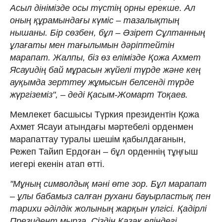
Асыл дінімізде осы түстің орны ерекше. Ал
оның құрамындағы күміс – тазалықтың
нышаны. Бір сөзбен, бұл – Әзірет Сұлтанның
ұлағаты мен тағылымын дәріптейтін
марапат. Жалпы, біз өз елімізде Қожа Ахмет
Ясауидің бай мұрасын жүйелі түрде және кең
ауқымда зерттеу жұмысын белсенді түрде
жүргіземіз", – деді Қасым-Жомарт Тоқаев.
️Мемлекет басшысы Түркия президентін Қожа
Ахмет Ясауи атындағы мәртебелі орденмен
марапаттау туралы шешім қабылдағанын,
Режеп Тайип Ердоған – бұл орденнің тұңғыш
иегері екенін атап өтті.
"Мұның символдық мәні өте зор. Бұл марапат
– ұлы бабамыз салған рухани бауырластық пен
тарихи әділдік жолының жарқын үлгісі. Қадірлі
Президент мырза, Сіздің Қазақ еліндегі