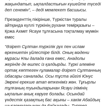
жақындатып, ықпалдастығын күшейте түседі
деп сенемін", – деді мемлекет басшысы.
Президенттің пікірінше, Түркістан туралы
айтқанда күллі түркінің рухани темірқазығы –
Қожа Ахмет Ясауи тұлғасына тоқталмау мүмкін
емес
"Әзірет Сұлтан түркілік рух пен ислам
өркениетін үйлестіре білді. Оның мәдени
мұрасы Ұлы далада ғана емес, Анадолы
жерінде де өшпес із қалдырды. Түркі әлеміне
ортақ көптеген ғұламалар Әзірет Сұлтанның
ізбасары саналады. Осы тұста әйгілі Юнус
Эмрені ерекше атап өткеніміз жөн. Тұғырлы
тұлғаның туындыларынан Ясауи ілімінің
ықпалын анық көруге болады. Осындай
үндестік қазақтың бас ақыны – хакім Абайдың
шығармаларынан да байқалады. Түптеп