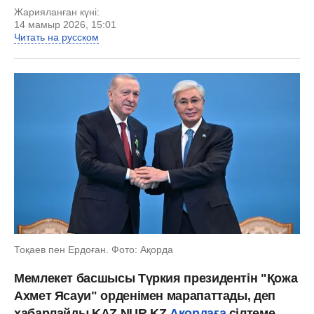
Жарияланған күні:
14 мамыр 2026, 15:01
Читать на русском
Тоқаев пен Ердоған. Фото: Ақорда
Мемлекет басшысы Түркия президентін "Қожа
Ахмет Ясауи" орденімен марапаттады, деп
хабарлайды KAZ.NUR.KZ
Ақордаға
сілтеме