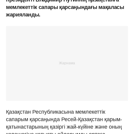
мемлекеттік сапары қарсаңындағы мақаласы
жарияланды.
Қазақстан Республика­сына мемлекеттік
сапарым қарсаңында Ресей-Қазақстан қарым-
қатынастарының қазіргі жай-күйіне және оның