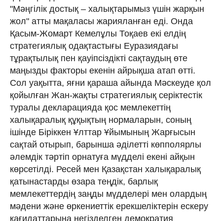
"Мәңгілік достық – халықтарымыз үшін жарқын
жол" атты мақаласы жарияланған еді. Онда
Қасым-Жомарт Кемелұлы Тоқаев екі елдің
стратегиялық одақтастығы Еуразиядағы
тұрақтылық пен қауіпсіздікті сақтаудың өте
маңызды факторы екенін айрықша атап өтті.
Сол уақытта, яғни қараша айында Мәскеуде қол
қойылған Жан-жақты стратегиялық серіктестік
туралы декларацияда қос мемлекеттің
халықаралық құқықтың нормаларын, соның
ішінде Біріккен Ұлттар Ұйымының Жарғысын
сақтай отырып, барынша әділетті көпполярлы
әлемдік тәртіп орнатуға мүдделі екені айқын
көрсетілді. Ресей мен Қазақстан халықаралық
қатынастарды өзара теңдік, барлық
мемлекеттердің заңды мүдделері мен олардың
мәдени және өркениеттік ерекшеліктерін ескеру
қағидаттарына негізделген демократия