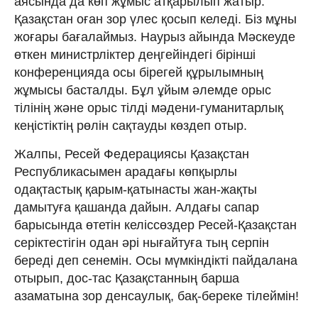
аясында да көп жұмыс атқарылып жатыр.
Қазақстан оған зор үлес қосып келеді. Біз мұны
жоғары бағалаймыз. Наурыз айында Мәскеуде
өткен министрліктер деңгейіндегі бірінші
конференцияда осы бірегей құрылымның
жұмысы басталды. Бұл ұйым әлемде орыс
тілінің және орыс тілді мәдени-гуманитарлық
кеңістіктің рөлін сақтауды көздеп отыр.
Жалпы, Ресей Федерациясы Қазақстан
Республикасымен арадағы көпқырлы
одақтастық қарым-қатынасты жан-жақты
дамытуға қашанда дайын. Алдағы сапар
барысында өтетін келіссөздер Ресей-Қазақстан
серіктестігін одан әрі нығайтуға тың серпін
береді деп сенемін. Осы мүмкіндікті пайдалана
отырып, дос-тас Қазақстанның барша
азаматына зор денсаулық, бақ-береке тілеймін!