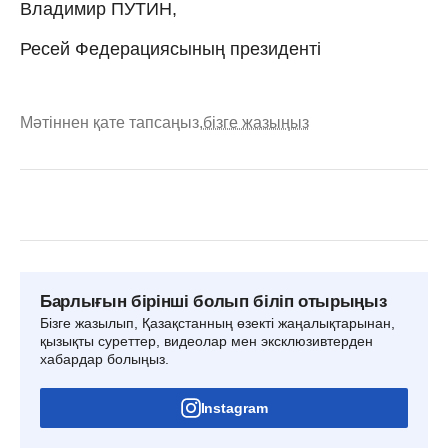
Владимир ПУТИН,
Ресей Федерациясының президенті
Мәтіннен қате тапсаңыз,
бізге жазыңыз
Барлығын бірінші болып біліп отырыңыз
Бізге жазылып, Қазақстанның өзекті жаңалықтарынан,
қызықты суреттер, видеолар мен эксклюзивтерден
хабардар болыңыз.
Instagram