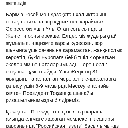
жеткіздік.
Бәріміз Ресей мен Қазақстан халықтарының
ортақ тарихына зор құрметпен қараймыз.
Әсіресе біз үшін Ұлы Отан соғысындағы
Жеңістің орны ерекше. Елдеріміз жұдырықтай
жұмылып, нацизмге қарсы күрескен, зор
шығынға ұшырағанына қарамастан, жанқиярлық
көрсетіп, бүкіл Еуропаға бейбітшілік орнатқан
әкелеріміз бен аталарымыздың ерен ерлігін
ешқашан ұмытпайды. Ұлы Жеңістің 81
жылдығына арналған мерекелік іс-шараларға
қатысу үшін 8-9 мамырда Мәскеуге арнайы
келген Президент Тоқаевқа шынайы
ризашылығымызды білдіреміз.
Қазақстан Президентінің былтыр қараша
айында елімізге жасаған мемлекеттік сапары
қарсаңында "Российская газета" басылымында