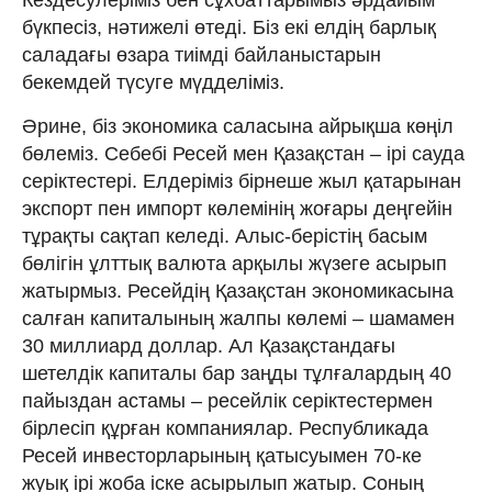
бүкпесіз, нәтижелі өтеді. Біз екі елдің барлық
саладағы өзара тиімді байланыстарын
бекемдей түсуге мүдделіміз.
Әрине, біз экономика саласына айрықша көңіл
бөлеміз. Себебі Ресей мен Қазақстан – ірі сауда
серіктестері. Елдеріміз бірнеше жыл қатарынан
экспорт пен импорт көлемінің жоғары деңгейін
тұрақты сақтап келеді. Алыс-берістің басым
бөлігін ұлттық валюта арқылы жүзеге асырып
жатырмыз. Ресейдің Қазақстан экономикасына
салған капиталының жалпы көлемі – шамамен
30 миллиард доллар. Ал Қазақстандағы
шетелдік капиталы бар заңды тұлғалардың 40
пайыздан астамы – ресейлік серіктестермен
бірлесіп құрған компаниялар. Республикада
Ресей инвесторларының қатысуымен 70-ке
жуық ірі жоба іске асырылып жатыр. Соның