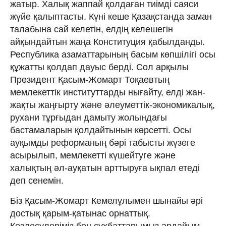
жатыр. Халық жаппай қолдаған тиімді ­саяси
жүйе қалыптасты. Күні кеше Қазақстанда заман
талабына сай келетін, елдің келешегін
айқындайтын жаңа Конституция қабылданды.
Республика азаматтарының басым көпшілігі осы
құжатты қолдап дауыс берді. Сол арқылы
Президент Қасым-Жомарт Тоқаевтың
мемлекеттік институттарды нығайту, елді жан-
жақты жаңғырту және әлеуметтік-экономикалық,
рухани тұрғыдан дамыту жолындағы
бастамаларын қолдайтынын көрсетті. Осы
ауқымды реформаның бәрі табысты жүзеге
асырылып, мемлекетті күшейтуге және
халықтың әл-ауқатын арттыруға ықпал етеді
деп сенемін.
Біз Қасым-Жомарт Кемелұлымен шынайы әрі
достық қарым-қатынас орнаттық.
Кездесулеріміз бен сұхбаттарымыз әрдайым