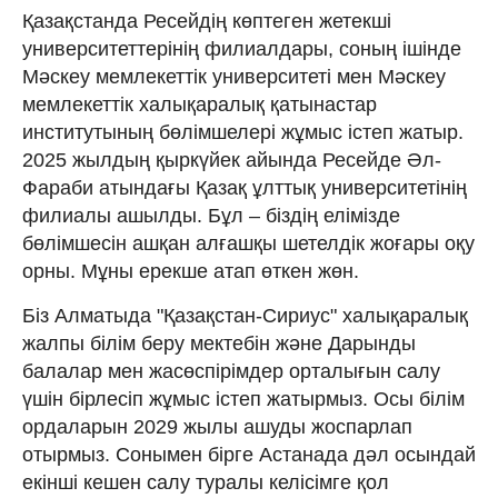
Қазақстанда Ресейдің көптеген жетекші
университеттерінің филиалдары, соның ішінде
Мәскеу мемлекеттік университеті мен Мәскеу
мемлекеттік халықаралық қатынастар
институтының бөлімшелері жұмыс істеп жатыр.
2025 жылдың қыркүйек айында Ресейде Әл-
Фараби атындағы Қазақ ұлттық университетінің
филиалы ашылды. Бұл – біздің елімізде
бөлімшесін ашқан алғашқы шетелдік жоғары оқу
орны. Мұны ерекше атап өткен жөн.
Біз Алматыда "Қазақстан-Сириус" халық­аралық
жалпы білім беру мекте­бін және Дарынды
балалар мен жасөспірім­дер орталығын салу
үшін бірлесіп жұмыс істеп жатырмыз. Осы білім
ордаларын 2029 жылы ашуды жоспарлап
отырмыз. Сонымен бірге Астанада дәл осындай
екінші кешен салу туралы келісімге қол