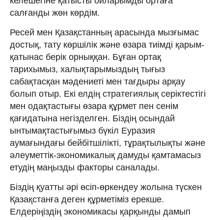
келешегіне қатысты ойларымды ортаға
салғанды жөн көрдім.
­Ресей мен Қазақстанның арасында мызғымас
достық, тату көршілік және өзара тиімді қарым-
қатынас берік орныққан. Бұған ортақ
тарихымыз, халықтарымыздың тығыз
сабақтасқан мәдениеті мен тағдыры арқау
болып отыр. Екі елдің стратегиялық серіктестігі
мен одақтастығы өзара құрмет пен сенім
қағидатына негізделген. Біздің осындай
ынтымақтастығымыз бүкіл Еуразия
аумағындағы бейбітшілікті, тұрақтылықты және
әлеуметтік-экономикалық дамуды қамтамасыз
етудің маңызды факторы саналады.
Біздің қуатты әрі өсіп-өркендеу жолына түскен
Қазақстанға деген құрметіміз ерекше.
Елдеріңіздің экономикасы қарқынды дамып