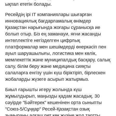
ықпал ететін болады.
Ресейдің ірі IT компаниялары шығарған
инновациялық бағдар­лама­лық өнімдер
Қазақстан нарығында жоғары сұранысқа ие
болып отыр. Біз ең ­заманауи, яғни жасанды
интеллектіге негізделген цифрлық
платформалар мен шешімдерді өнеркәсіп пен
ауыл шаруашылығы, логистика мен көлік,
мемлекеттік және муниципалдық басқару, салық
салу, білім беру және медицина сияқты
салаларға енгізу үшін күш біріктіріп, бірлескен
жобаларды жүзеге асырып жатырмыз.
Биыл ғарышты игеру жолында күш
жұмылдырып, маңызды қадам жасадық. 30
сәуірде "Бәйтерек" кешенінен орта сыныпты
"Союз-5/Сұңқар" Ресей-Қазақстан озық
зымыраны алғаш рет көк жүзіне жол тартты.