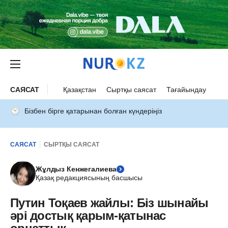
САЯСАТ
Қазақстан
Сыртқы саясат
Тағайындау
Бізбен бірге қатарынан болған күндеріңіз
САЯСАТ
СЫРТҚЫ САЯСАТ
Жұлдыз Кенжегалиева
Қазақ редакциясының басшысы
Путин Тоқаев жайлы: Біз шынайы
әрі достық қарым-қатынас