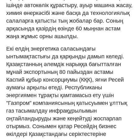
ішінде автокөлік құрастыру, ауыр машина жасау,
химия өнеркәсібі және басқа да технологиялық
салаларға қатысты тың жобалар бар. Соның
арқасында қазірдің өзінде 60 мыңнан астам
жаңа жұмыс орны ашылды.
Екі елдің энергетика саласындағы
ынтымақтастығы да қарқынды дамып келеді.
Қазақстанның әлемдік нарыққа бағытталған
мұнай экспортының 80 пайыздан астамы
Каспий құбыр консорциумы (КҚК), яғни Ресей
аумағы арқылы өтеді. Республиканы
энергиямен тұрақты қамтамасыз ету үшін
"Газпром" компаниясының қатысуымен ұлттық
газ тасымалдау инфрақұрылымын
оңтайландыруды және кеңейтуді жоспарлап
отырмыз. Сонымен қатар Ресейдің бизнес
өкілдері Қазақстандағы серіктестеріне