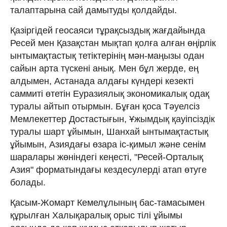
талаптарына сай дамытуды қолдайды.
Қазіргідей геосаяси тұрақсыздық жағдайында
Ресей мен Қазақстан мықтап қолға алған өңірлік
ынтымақтастық тетіктерінің мән-маңызы одан
сайын арта түскені анық. Мен бұл жерде, ең
алдымен, Астанада алдағы күндері кезекті
саммиті өтетін Еуразиялық экономикалық одақ
туралы айтып отырмын. Бұған қоса Тәуелсіз
Мемлекеттер Достастығын, Ұжымдық қауіпсіздік
туралы шарт ұйымын, Шанхай ынтымақтастық
ұйымын, Азиядағы өзара іс-қимыл және сенім
шаралары жөніндегі кеңесті, "Ресей-Орталық
Азия" форматындағы кездесулерді атап өтуге
болады.
Қасым-Жомарт Кемелұлының бас-тамасымен
құрылған Халықаралық орыс тілі ұйымы