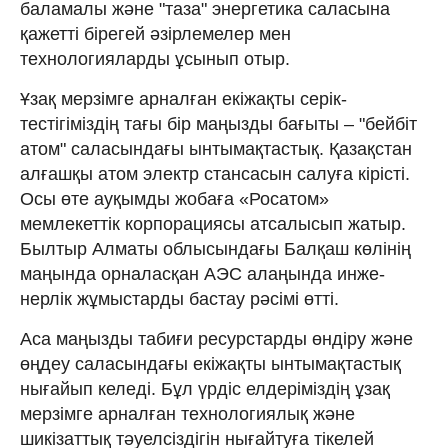
баламалы және "таза" энергетика саласына
қажетті бірегей әзірлемелер мен
технологияларды ұсынып отыр.
Ұзақ мерзімге арналған екіжақты серік­
тестігіміздің тағы бір маңызды бағыты – "бейбіт
атом" саласындағы ынтымақтастық. Қазақстан
алғашқы атом электр стансасын салуға кірісті.
Осы өте ауқымды жобаға «Росатом»
мемлекеттік корпорациясы атса­лысып жатыр.
Былтыр Алматы об­лысындағы Балқаш көлінің
маңын­да орналасқан АЭС алаңында инже­
нерлік жұмыстарды бастау рәсімі өтті.
Аса маңызды табиғи ресурстарды өндіру және
өңдеу саласындағы екіжақты ынтымақтастық
нығайып келеді. Бұл үрдіс елдеріміздің ұзақ
мерзімге арналған технологиялық және
шикізаттық тәуелсіздігін нығай­туға тікелей