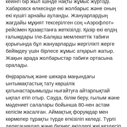
кейінгі бір жыл ішінде нақты жұмыс жүргізді.
Хабаровск өлкесінде екі жолбарыс және оның
екі күшігі арнайы ауланды. Жануарлардың
жағдайы мұқият тексерілген соң «Аэрофлот»
рейсімен Қазақстанға жеткізілді. Қазір екі елдің
ғалымдары Іле-Балқаш мемлекеттік табиғи
қорығында бұл жануарларды жергілікті жерге
бейімдеу үшін бірлесе жұмыс атқарып жатыр.
Жақын арада жолбарыстар табиғи ортасына
оралады.
Өңіраралық және шекара маңын­дағы
ынтымақтастық тату көршілік
қатынастарымызды нығайтуға айтарлықтай
ықпал етіп отыр. Сауда, білім беру, ғылым және
мәдениет салалары бойынша 80-нен астам
келісім жасалған. Аймақтық форумдар мен
көрмелер тұрақты түрде өткізіліп келеді. Түрлі
делегациялар және бизнес өкілдері жиі кездесіп