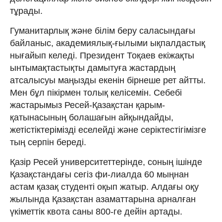
тұрады.
Гуманитарлық және білім беру саласындағы
байланыс, академиялық-ғылыми ықпалдастық
нығайып келеді. Прези­дент Тоқаев екіжақты
ынтымақтас­тықты дамытуға жастардың
атсалысуы маңызды екенін бірнеше рет айтты.
Мен бұл пікірмен толық келісемін. Себебі
жастарымыз Ресей-Қазақстан қарым-
қатынасының болашағын айқын­дайды,
жетістіктерімізді еселейді және серіктестігімізге
тың серпін береді.
Қазір Ресей университеттерінде, соның ішінде
Қазақстандағы сегіз фи-лиалда 60 мыңнан
астам қазақ студенті оқып жатыр. Алдағы оқу
жылында Қазақстан азаматтарына арналған
үкіметтік квота саны 800-ге дейін артады.