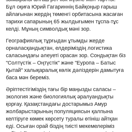
Бұл оқиға Юрий Гагариннің Байқоңыр ғарыш
айлағынан жердің төменгі орбитасына жасаған
тарихи сапарының 65 жылдығымен тұспа-тұс
келді. Мұның символдық мәні зор.
Географиялық тұрғыдан ұтымды жерде
орналасқандықтан, елдеріміздің логистика
саласындағы әлеуеті орасан зор. Сондықтан біз
"Солтүстік – Оңтүстік" және "Еуропа – Батыс
Қытай" халықаралық көлік дәліздерін дамытуға
баса мән береміз.
Әріптестігіміздің тағы бір маңызды саласы –
экология және биологиялық әралуандықты
қорғау. Қазақстандағы достарымыз Амур
жолбарыстарының популяциясын қалпына
келтіруге көмек көрсету туралы өтініш айтқан
еді. Осыған орай біздің тиісті мекемелеріміз