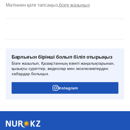
Мәтіннен қате тапсаңыз,
бізге жазыңыз
Барлығын бірінші болып біліп отырыңыз
Бізге жазылып, Қазақстанның өзекті жаңалықтарынан,
қызықты суреттер, видеолар мен эксклюзивтерден
хабардар болыңыз.
Instagram