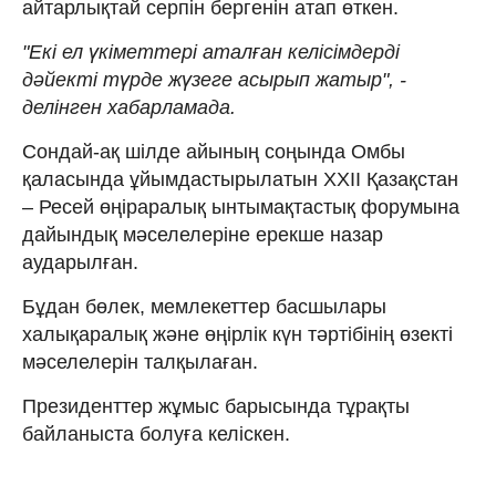
айтарлықтай серпін бергенін атап өткен.
"Екі ел үкіметтері аталған келісімдерді
дәйекті түрде жүзеге асырып жатыр", -
делінген хабарламада.
Сондай-ақ шілде айының соңында Омбы
қаласында ұйымдастырылатын ХХІІ Қазақстан
– Ресей өңіраралық ынтымақтастық форумына
дайындық мәселелеріне ерекше назар
аударылған.
Бұдан бөлек, мемлекеттер басшылары
халықаралық және өңірлік күн тәртібінің өзекті
мәселелерін талқылаған.
Президенттер жұмыс барысында тұрақты
байланыста болуға келіскен.