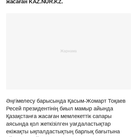
жасаған KAZ.NUR.KZ.
Әңгімелесу барысында Қасым-Жомарт Тоқаев
Ресей президентінің биыл мамыр айында
Қазақстанға жасаған мемлекеттік сапары
аясында қол жеткізілген уағдаластықтар
екіжақты ықпалдастықтың барлық бағытына