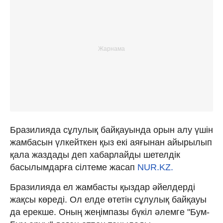
Бразилияда сұлулық байқауында орын алу үшін
жамбасын үлкейткен қыз екі аяғынан айырылып
қала жаздады деп хабарлайды шетелдік
басылымдарға сілтеме жасап
NUR.KZ.
Бразилияда ел жамбасты қыздар әйелдерді
жақсы көреді. Ол елде өтетін сұлулық байқауы
да ерекше. Оның жеңімпазы бүкіл әлемге "Бум-