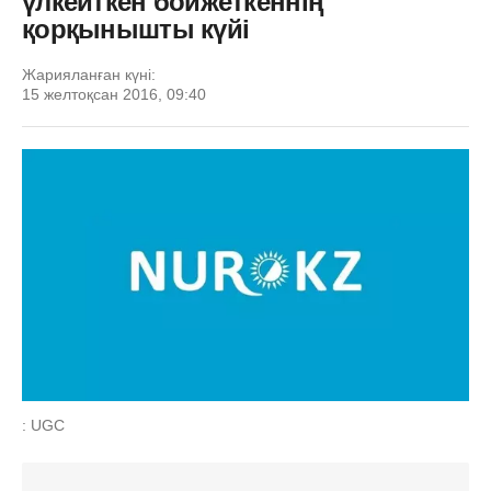
үлкейткен бойжеткеннің
қорқынышты күйі
Жарияланған күні:
15 желтоқсан 2016, 09:40
: UGC