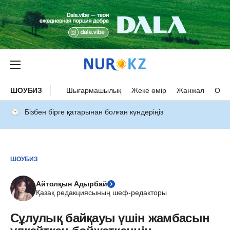
ШОУБИЗ
Шығармашылық
Жеке өмір
Жанжал
Оқыс
Бізбен бірге қатарынан болған күндеріңіз
ШОУБИЗ
Айтолқын Адырбай
Қазақ редакциясының шеф-редакторы
Сұлулық байқауы үшін жамбасын