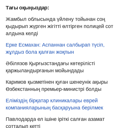
Тағы оқыңыздар:
Жамбыл облысында үйлену тойынан соң
қыдырып жүрген жігітті өлтірген полицей сот
алдына келді
Ерке Есмахан: Аспаннан салбырап түсіп,
жұлдыз бола қалған жоқпын
Әбілязов Қырғызстандағы көтерілісті
қаржыландырғанын мойындады
Каримов қызметінен қуған шенеунік ақыры
Өзбекстанның премьер-министрі болды
Еліміздің бірқатар клиникалары еврей
компанияларының басқаруына берілмек
Павлодарда ел ішіне іріткі салған азамат
сотталып кетті