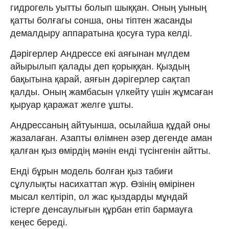
гидрогель уытты болып шыққан. Оның уының
қатты болғагы сонша, оны тіптен жасанды
демалдыру аппаратына қосуға тура келді.
Дәрігерлер Андрессе екі аяғынан мүлдем
айырылып қалады деп қорыққан. Қыздың
бақытына қарай, аяғын дәрігерлер сақтап
қалды. Оның жамбасын үлкейту үшін жұмсаған
қыруар қаражат желге ұшты.
Андрессаның айтуынша, осылайша құдай оны
жазалаған. Азапты өлімнен әзер дегенде аман
қалған қыз өмірдің мәнін енді түсінгенін айтты.
Енді бұрын модель болған қыз табиғи
сұлулықты насихаттап жүр. Өзінің өмірінен
мысал келтіріп, ол жас қыздарды мұндай
істерге денсаулығын құрбан етіп бармауға
кеңес береді.