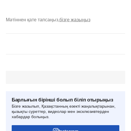
Мәтіннен қате тапсаңыз,
бізге жазыңыз
Барлығын бірінші болып біліп отырыңыз
Бізге жазылып, Қазақстанның өзекті жаңалықтарынан,
қызықты суреттер, видеолар мен эксклюзивтерден
хабардар болыңыз.
Instagram