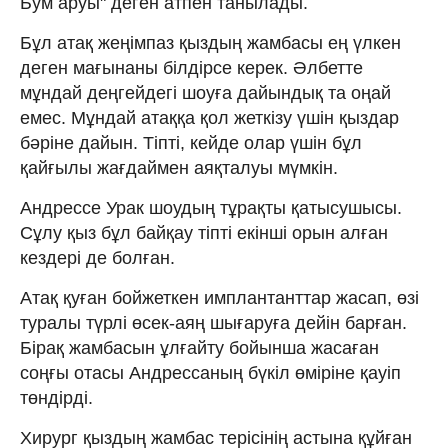
Бум аруы" деген атпен танылады.
Бұл атақ жеңімпаз қыздың жамбасы ең үлкен
деген мағынаны білдірсе керек. Әлбетте
мұндай деңгейдегі шоуға дайындық та оңай
емес. Мұндай атаққа қол жеткізу үшін қыздар
бәріне дайын. Тіпті, кейде олар үшін бұл
қайғылы жағдаймен аяқталуы мүмкін.
Андрессе Урак шоудың тұрақты қатысушысы.
Сұлу қыз бұл байқау тіпті екінші орын алған
кездері де болған.
Атақ қуған бойжеткен имплантанттар жасап, өзі
туралы түрлі өсек-аяң шығаруға дейін барған.
Бірақ жамбасын ұлғайту бойынша жасаған
соңғы отасы Андрессаның бүкіл өміріне қауіп
төндірді.
Хирург қыздың жамбас терісінің астына құйған