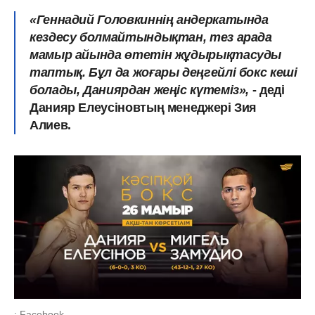
«Геннадий Головкиннің андеркатында
кездесу болмайтындықтан, тез арада
мамыр айында өтетін жұдырықтасуды
таптық. Бұл да жоғары деңгейлі бокс кеші
болады, Даниярдан жеңіс күтеміз»,
- деді
Данияр Елеусіновтың менеджері Зия
Алиев.
: Facebook