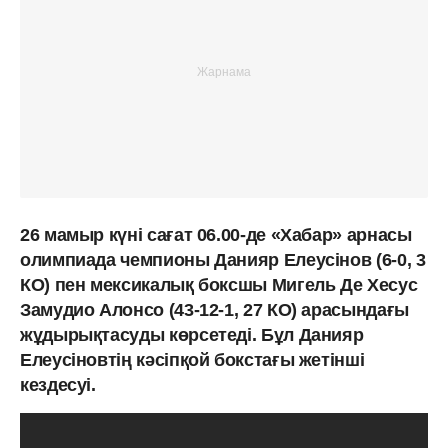
26 мамыр күні сағат 06.00-де «Хабар» арнасы
олимпиада чемпионы Данияр Елеусінов (6-0, 3
КО) пен мексикалық боксшы Мигель Де Хесус
Замудио Алонсо (43-12-1, 27 КО) арасындағы
жұдырықтасуды көрсетеді. Бұл Данияр
Елеусіновтің кәсіпқой бокстағы жетінші
кездесуі.