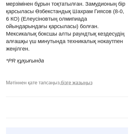
мерзімінен бұрын тоқтатылған. Замудионың бір
қарсыласы Өзбекстандық Шахрам Гиясов (8-0,
6 КО) (Елеусіновтың олмипиада
ойындарындағы қарсыласы) болған.
Мексикалық боксшы алты раундтық кездесудің
алғашқы үш минутында техникалық нокаутпен
жеңілген.
*PR құқығында
Мәтіннен қате тапсаңыз,
бізге жазыңыз