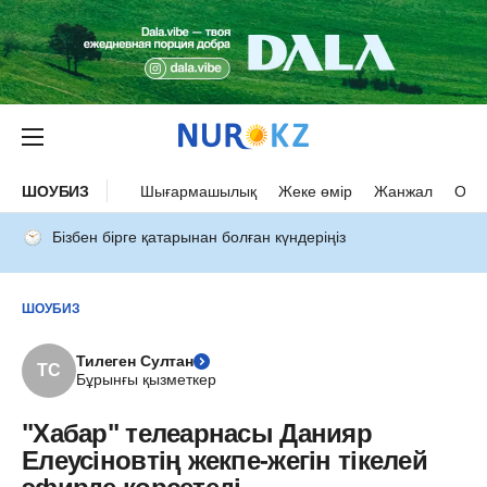
ШОУБИЗ
Шығармашылық
Жеке өмір
Жанжал
Оқыс
Бізбен бірге қатарынан болған күндеріңіз
ШОУБИЗ
Тилеген Султан
ТС
Бұрынғы қызметкер
"Хабар" телеарнасы Данияр
Елеусіновтің жекпе-жегін тікелей