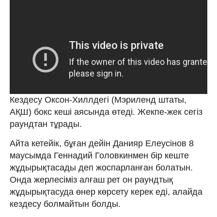
Кездесу Оксон-Хиллдегі (Мэриленд штаты,
АҚШ) бокс кеші аясында өтеді. Жекпе-жек сегіз
раундтан тұрады.
Айта кетейік, бұған дейін Данияр Елеусінов 8
маусымда Геннадий Головкинмен бір кеште
жұдырықтасады деп жоспарланған болатын.
Онда жерлесіміз алғаш рет он раундтық
жұдырықтасуда өнер көрсету керек еді, алайда
кездесу болмайтын болды.