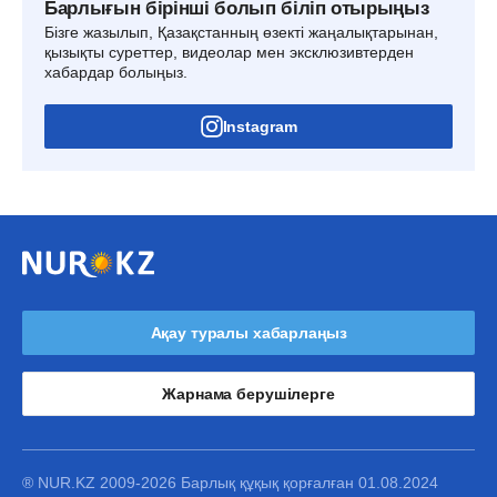
Барлығын бірінші болып біліп отырыңыз
Бізге жазылып, Қазақстанның өзекті жаңалықтарынан,
қызықты суреттер, видеолар мен эксклюзивтерден
хабардар болыңыз.
Instagram
Ақау туралы хабарлаңыз
Жарнама берушілерге
® NUR.KZ 2009-2026 Барлық құқық қорғалған 01.08.2024