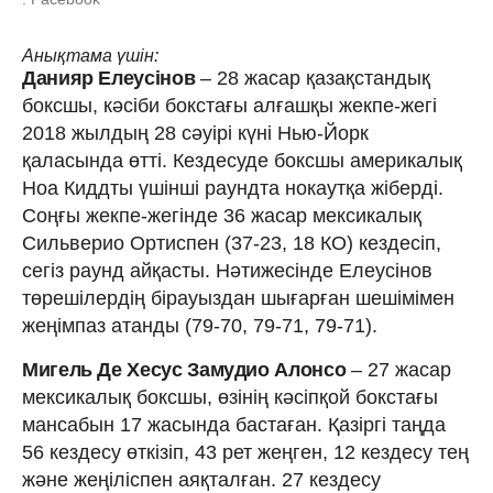
Анықтама үшін:
Данияр Елеусінов
– 28 жасар қазақстандық
боксшы, кәсіби бокстағы алғашқы жекпе-жегі
2018 жылдың 28 сәуірі күні Нью-Йорк
қаласында өтті. Кездесуде боксшы америкалық
Ноа Киддты үшінші раундта нокаутқа жіберді.
Соңғы жекпе-жегінде 36 жасар мексикалық
Сильверио Ортиспен (37-23, 18 КО) кездесіп,
сегіз раунд айқасты. Нәтижесінде Елеусінов
төрешілердің бірауыздан шығарған шешімімен
жеңімпаз атанды (79-70, 79-71, 79-71).
Мигель Де Хесус Замудио Алонсо
– 27 жасар
мексикалық боксшы, өзінің кәсіпқой бокстағы
мансабын 17 жасында бастаған. Қазіргі таңда
56 кездесу өткізіп, 43 рет жеңген, 12 кездесу тең
және жеңіліспен аяқталған. 27 кездесу