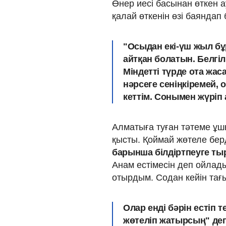
Өнер иесі басынан өткен 
қалай өткенін өзі баяндап 
"Осыдан екі-үш жыл бұр
айтқан болатын. Белгілі
Міндетті түрде ота жас
нәрсеге сеніңкіремей,
кеттім. Сонымен жүріп 
Алматыға туған тәтеме ұш
қысты. Қоймай жөтеле бер
барынша білдіртпеуге т
Анам естімесін деп ойлад
отырдым. Содан кейін тағ
Олар енді бәрін естіп те
жөтеліп жатырсың" деп