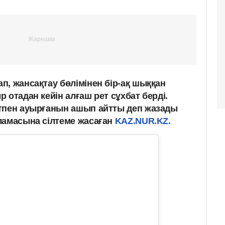
п, жансақтау бөлімінен бір-ақ шыққан
 отадан кейін алғаш рет сұхбат берді.
ртпен ауырғанын ашып айтты деп жазады
ламасына сілтеме жасаған
KAZ.NUR.KZ.