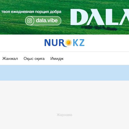
Жанжал
Оқыс оқиға
Имидж