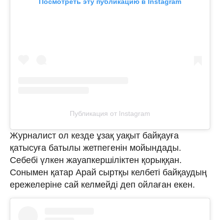
Посмотреть эту публикацию в Instagram
Публикация от Instagram
Журналист ол кезде ұзақ уақыт байқауға
қатысуға батылы жетпегенін мойындады.
Себебі үлкен жауапкершіліктен қорыққан.
Сонымен қатар Арай сыртқы келбеті байқаудың
ережелеріне сай келмейді деп ойлаған екен.