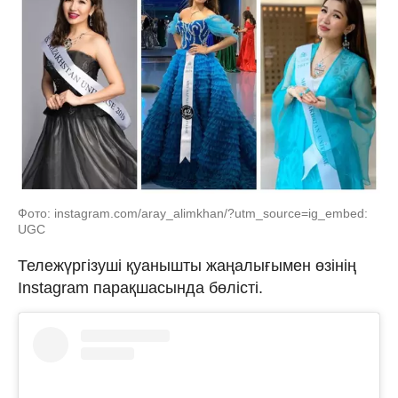
Фото: instagram.com/aray_alimkhan/?utm_source=ig_embed:
UGC
Тележүргізуші қуанышты жаңалығымен өзінің
Instagram парақшасында бөлісті.