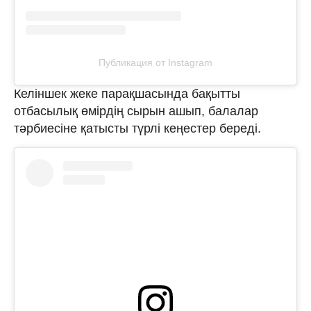
Публикация от Instagram
Келіншек жеке парақшасында бақытты
отбасылық өмірдің сырын ашып, балалар
тәрбиесіне қатысты түрлі кеңестер береді.