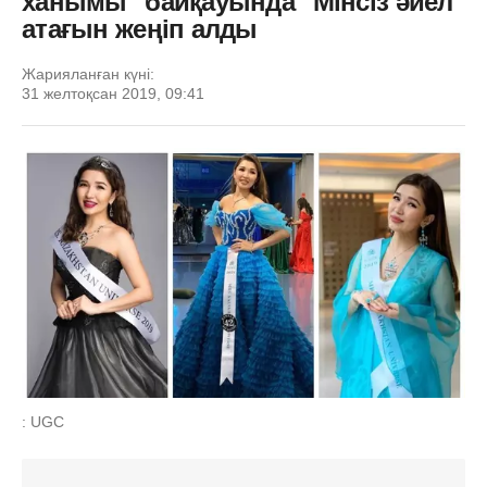
ханымы" байқауында "Мінсіз әйел"
атағын жеңіп алды
Жарияланған күні:
31 желтоқсан 2019, 09:41
: UGC