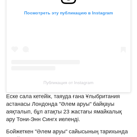
Посмотреть эту публикацию в Instagram
Публикация от Instagram
Еске сала кетейік, таяуда ғана Ұлыбритания
астанасы Лондонда "Әлем аруы" байқауы
аяқталып, бұл атақты 23 жастағы ямайкалық
ару Тони-Энн Сингх иеленді.
Бойжеткен "Әлем аруы" сайысының тарихында