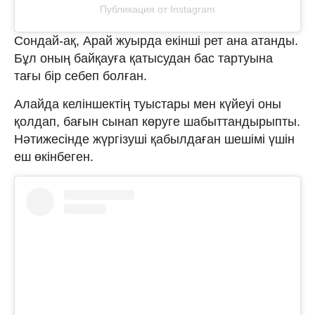
Публикация от Instagram
Сондай-ақ, Арай жуырда екінші рет ана атанды.
Бұл оның байқауға қатысудан бас тартуына
тағы бір себеп болған.
Алайда келіншектің туыстары мен күйеуі оны
қолдап, бағын сынап көруге шабыттандырыпты.
Нәтижесінде жүргізуші қабылдаған шешімі үшін
еш өкінбеген.