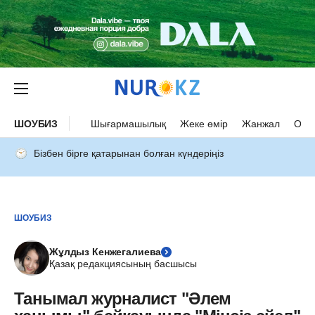
ШОУБИЗ
Шығармашылық
Жеке өмір
Жанжал
Оқыс
Бізбен бірге қатарынан болған күндеріңіз
ШОУБИЗ
Жұлдыз Кенжегалиева
Қазақ редакциясының басшысы
Танымал журналист "Әлем