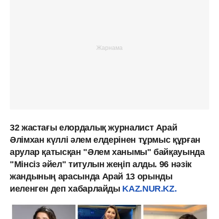
32 жастағы елордалық журналист Арай
Әлімхан күллі әлем елдерінен тұрмыс құрған
арулар қатысқан "Әлем ханымы" байқауында
"Мінсіз әйел" титулын жеңіп алды. 96 нәзік
жандының арасында Арай 13 орынды
иеленген деп хабарлайды
KAZ.NUR.KZ.