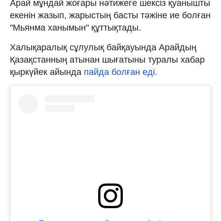
Арай мұндай жоғары нәтижеге шексіз қуанышты
екенін жазып, жарыстың басты тәжіне ие болған
"Мьянма ханымын" құттықтады.
Халықаралық сұлулық байқауында Арайдың
Қазақстанның атынан шығатыны туралы хабар
қыркүйек айында
пайда болған еді.