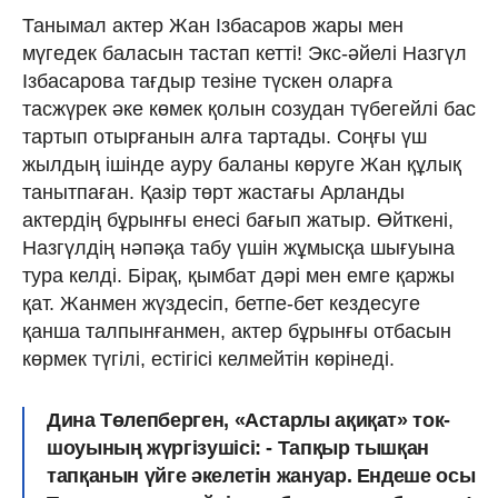
Танымал актер Жан Ізбасаров жары мен
мүгедек баласын тастап кетті! Экс-әйелі Назгүл
Ізбасарова тағдыр тезіне түскен оларға
тасжүрек әке көмек қолын созудан түбегейлі бас
тартып отырғанын алға тартады. Соңғы үш
жылдың ішінде ауру баланы көруге Жан құлық
танытпаған. Қазір төрт жастағы Арланды
актердің бұрынғы енесі бағып жатыр. Өйткені,
Назгүлдің нәпәқа табу үшін жұмысқа шығуына
тура келді. Бірақ, қымбат дәрі мен емге қаржы
қат. Жанмен жүздесіп, бетпе-бет кездесуге
қанша талпынғанмен, актер бұрынғы отбасын
көрмек түгілі, естігісі келмейтін көрінеді.
Дина Төлепберген, «Астарлы ақиқат» ток-
шоуының жүргізушісі: - Тапқыр тышқан
тапқанын үйге әкелетін жануар. Ендеше осы