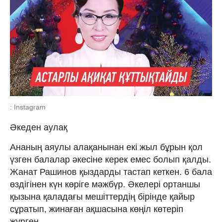
: Instagram
Әкеден аулақ
Ананың аяулы алақанынан екі жыл бұрын қол
үзген балалар әкесіне керек емес болып қалды.
Жанат Рашинов қыздарды тастап кеткен. 6 бала
өздігінен күн көріге мәжбүр. Әкелері ортаншы
қызына қаладағы мешіттердің бірінде қайыр
сұратып, жинаған ақшасына көңіл көтеріп
жүрген.