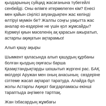
қыздарының суйцид жасағанына түбегейлі
сенбейді. Оны өлімге итермелеген кім? Енесі
мен қайын сіңілісі аяуандықпен жас келінді
өлтіруі мүмкін бе? Жалпы соңғы уақытта жас
аналар өз-өздеріне не үшін қол жұмсайды?
Күрмеуі қиын мәселенің ақ қарасын ажыратып,
астарлы ақиқатын ақтарамыз!
Алып қашу ақыры
Шымкент қаласында алып қашудың құрбаны
болған қыздың оқиғасы барша
Қазақстандықтарды шошытып жүргені рас. БАҚ
өкілдері Аружан мен оның анасының сөздеріне
сілтеме жасап ақпарат таратуда. Алайда бұл
жолы Астарлы Ақиқат бағдарламасы екінші
тараптыда әңгімеге тартпақ.
Жан Ізбасардың жұмбағы