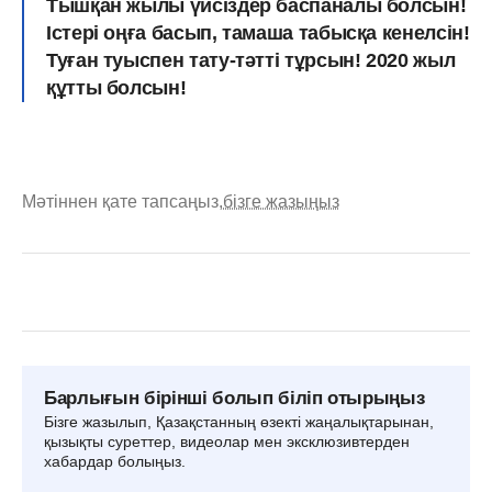
Тышқан жылы үйсіздер баспаналы болсын!
Істері оңға басып, тамаша табысқа кенелсін!
Туған туыспен тату-тәтті тұрсын! 2020 жыл
құтты болсын!
Мәтіннен қате тапсаңыз,
бізге жазыңыз
Барлығын бірінші болып біліп отырыңыз
Бізге жазылып, Қазақстанның өзекті жаңалықтарынан,
қызықты суреттер, видеолар мен эксклюзивтерден
хабардар болыңыз.