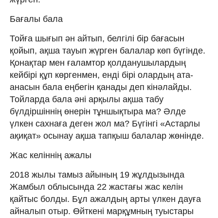
Бағалы бала
Тойға шығып ән айтып, белгілі бір бағасын
қойып, ақша тауып жүрген балалар көп бүгінде.
Қонақтар мен ғаламтор қолданушылардың
кейбірі құп көргенмен, енді бірі олардың ата-
анасын бала еңбегін қанады деп кінәлайды.
Тойларда бала әні арқылы ақша табу
бүлдіршіннің өнерін тұншықтыра ма? Әлде
үлкен сахнаға деген жол ма? Бүгінгі «Астарлы
ақиқат» осынау ақша тапқыш балалар жөнінде.
Жас келіннің ажалы
2018 жылы тамыз айының 19 жұлдызында
Жамбыл облысында 22 жастағы жас келін
қайтыс болды. Бұл ажалдың арты үлкен дауға
айналып отыр. Өйткені марқұмның туыстары