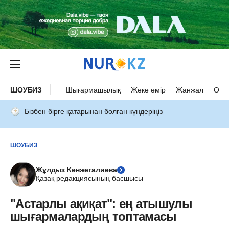
ШОУБИЗ
Шығармашылық
Жеке өмір
Жанжал
Оқыс
Бізбен бірге қатарынан болған күндеріңіз
ШОУБИЗ
Жұлдыз Кенжегалиева
Қазақ редакциясының басшысы
"Астарлы ақиқат": ең атышулы
шығармалардың топтамасы