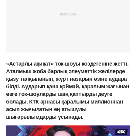
«Астарлы ақиқат» ток-шоуы көздегеніне жетті.
Аталмыш жоба барлық әлеуметтік желілерде
қызу талқыланып, жұрт назарын өзіне аудара
білді. Аударып қана қоймай, қаралым жағынан
өзге ток-шоуларды шаң қаптырды деуге
болады. КТК арнасы қаралымы миллионнан
асып жығылатын ең атышулы
шығарылымдарды ұсынады.