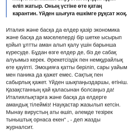
өліп жатыр. Оның үстіне өте қатаң
карантин. Үйден шығуға ешкімге рұқсат жоқ.
Италия және басқа да елдер қазір экономика
және басқа да мәселелерді бір шетке ысырып
қойып ұлтты аман алып қалу үшін барынша
күресуде. Бұдан өзге елдер де, біз де сабақ
алуымыз керек. Әрекетсіздік пен немқұрайлық
өте қауіпті. Эмоцияға қатты беріліп, сары уайым
мен паника да қажет емес. Сақтық пен
сабырлық қажет. Үйден шықпаңыздаршы, өтініш.
Қазақстанның қай қаласынан болсаңыз да!
Италиялықтарға және басқа да елдерге
амандық тілейміз! Науқастар жазылып кетсін.
Мынау вирустың аты өшіп, әлемде тезірек
тыныштық орнаса екен" , - деп жазды
журналсит.⠀