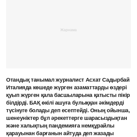
Отандық танымал журналист Асхат Садырбай
Италияда көшеде жүрген азаматтарды өздері
қуып жүрген қала басшыларына қатысты пікір
білдірді. БАҚ өкілі ашуға булыққан әкімдерді
түсінуге болады деп есептейді. Оның ойынша,
шенеуніктер бұл әрекеттерге шарасыздықтан
және халықтың пандемияға немқұрайлы
қарауынан барғанын айтуда деп жазады