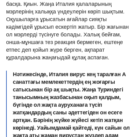
басқа. Қиын. Жаңа Италия қалаларының
мэрлерінің халыққа үндеулерін көріп шықтым.
Оқушыларға ұрысатын ағайлар сияқты
кәдімгідей ұрысып ескертіп жатыр. Бір жағынан
ол мэрлерді түсінуге болады. Халық бейғам,
онша-мұншаға тез реакция бермеген, ештеңе
етпес деп қойып жүре берген, ақпарат
құралдарына жаңағыдай құлақ аспаған.
Нәтижесінде, Италия вирус кең таралған А
санаттағы мемлекеттердің ең жоғарғы
сатысынан бір ақ шықты. Жаңа Туриндегі
танысымның жазбасынан оқып қалдым,
бүгінде ол жақта ауруханаға түсіп
жатқандардың саны әдеттегіден он есеге
артқан. Бәрінің жүйке жүйесі кетіп жатқан
көрінеді. Уайымдамай қайтеді, күн сайын ол
жақта аты жаман вирустан жүздеп адам