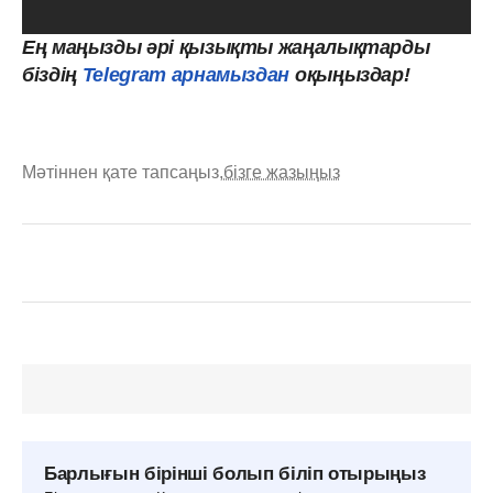
Ең маңызды әрі қызықты жаңалықтарды
біздің
Telegram арнамыздан
оқыңыздар!
Мәтіннен қате тапсаңыз,
бізге жазыңыз
Барлығын бірінші болып біліп отырыңыз