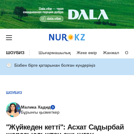
ШОУБИЗ
Шығармашылық
Жеке өмір
Жанжал
Оқыс
Бізбен бірге қатарынан болған күндеріңіз
ШОУБИЗ
Малика Хадид
Бұрынғы қызметкер
"Жүйкеден кетті": Асхат Садырбай