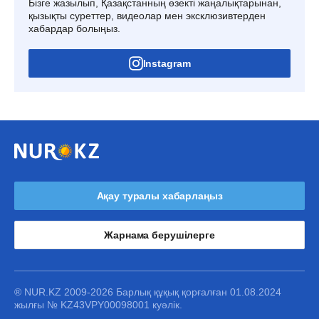
Бізге жазылып, Қазақстанның өзекті жаңалықтарынан,
қызықты суреттер, видеолар мен эксклюзивтерден
хабардар болыңыз.
Instagram
Ақау туралы хабарлаңыз
Жарнама берушілерге
® NUR.KZ 2009-2026 Барлық құқық қорғалған 01.08.2024
жылғы № KZ43VPY00098001 куәлік.