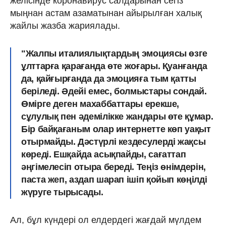
желісінде коронавирус салдарынан сегіз
мыңнан астам азаматынан айырылған халық
жайлы жазба жариялады.
"Жалпы италиялықтардың эмоциясы өзге
ұлттарға қарағанда өте жоғары. Қуанғанда
да, қайғырғанда да эмоцияға тым қатты
беріледі. Әдейі емес, болмыстары сондай.
Өмірге деген махаббаттары ерекше,
сұлулық пен әдемілікке жандары өте құмар.
Бір байқағаным олар интернетте көп уақыт
отырмайды. Дәстүрлі кездесулерді жақсы
көреді. Ешқайда асықпайды, сағаттап
әңгімелесіп отыра береді. Теңіз өнімдерін,
паста жеп, аздап шарап ішіп қойып көңілді
жүруге тырысады.
Ал, бұл күндері ол елдердегі жағдай мүлдем