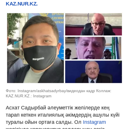
KAZ.NUR.KZ.
Фото: Instagram/askhatsadyrbay/видеодан кадр Коллаж:
KAZ.NUR.KZ.: Instagram
Асхат Садырбай әлеуметтік желілерде кең
тарап кеткен италиялық әкімдердің ашулы күйі
туралы ойын ортаға салды. Ол
Instagram