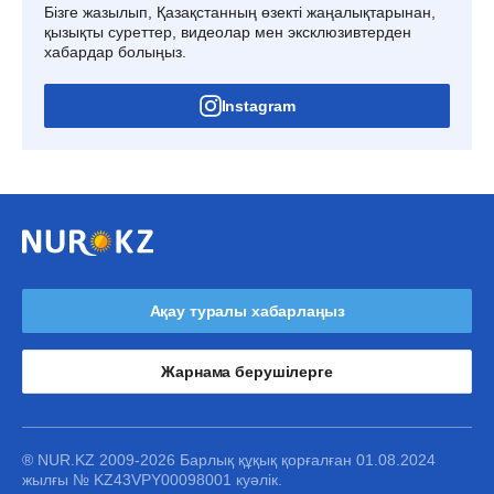
Бізге жазылып, Қазақстанның өзекті жаңалықтарынан,
қызықты суреттер, видеолар мен эксклюзивтерден
хабардар болыңыз.
Instagram
Ақау туралы хабарлаңыз
Жарнама берушілерге
® NUR.KZ 2009-2026 Барлық құқық қорғалған 01.08.2024
жылғы № KZ43VPY00098001 куәлік.