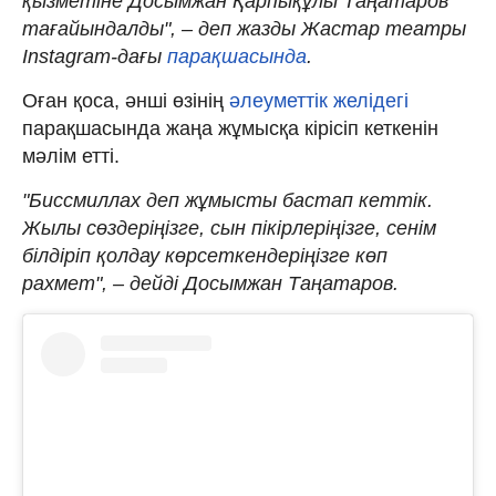
қызметіне Досымжан Қарпықұлы Таңатаров
тағайындалды", – деп жазды Жастар театры
Instagram-дағы
парақшасында
.
Оған қоса, әнші өзінің
әлеуметтік желідегі
парақшасында жаңа жұмысқа кірісіп кеткенін
мәлім етті.
"Биссмиллах деп жұмысты бастап кеттік.
Жылы сөздеріңізге, сын пікірлеріңізге, сенім
білдіріп қолдау көрсеткендеріңізге көп
рахмет", – дейді Досымжан Таңатаров.