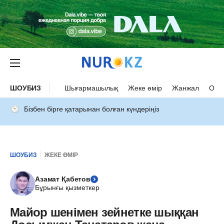
ШОУБИЗ
Шығармашылық
Жеке өмір
Жанжал
Оқыс
Бізбен бірге қатарынан болған күндеріңіз
ШОУБИЗ
ЖЕКЕ ӨМІР
Азамат Қабетов
Бұрынғы қызметкер
Майор шенімен зейнетке шыққан