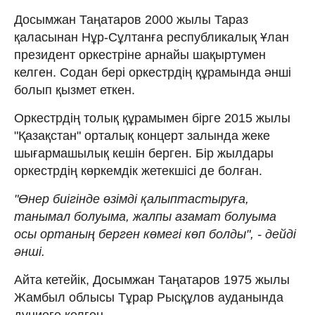
Досымжан Таңатаров 2000 жылы Тараз
қаласынан Нұр-Сұлтанға республикалық Ұлан
президент оркестріне арнайы шақыртумен
келген. Содан бері оркестрдің құрамында әнші
болып қызмет еткен.
Оркестрдің толық құрамымен бірге 2015 жылы
"Қазақстан" орталық концерт залында жеке
шығармашылық кешін берген. Бір жылдары
оркестрдің көркемдік жетекшісі де болған.
"Өнер биігінде өзімді қалыптастыруға,
танымал болуыма, жалпы азамат болуыма
осы ортаның берген көмегі көп болды", - дейді
әнші.
Айта кетейік, Досымжан Таңатаров 1975 жылы
Жамбыл облысы Тұрар Рысқұлов ауданында
дүниеге келген.