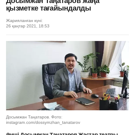
Досымжан Таңатаров жаңа
қызметке тағайындалды
Жарияланған күні:
26 қаңтар 2021, 18:53
Досымжан Таңатаров. Фото:
instagram.com/dossymzhan_tanatarov
Әнші Досымжан Таңатаров Жастар театры