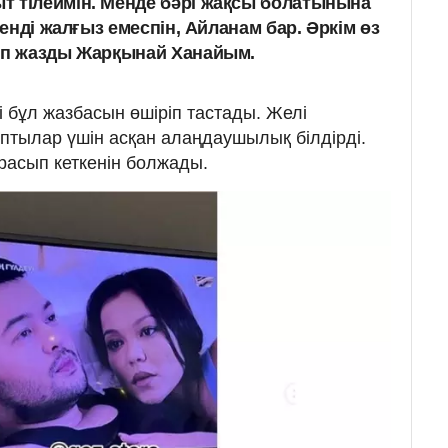
т тілеймін. Менде бәрі жақсы болатынына
 енді жалғыз емеспін, Айланам бар. Әркім өз
деп жазды Жарқынай Ханайым.
і бұл жазбасын өшіріп тастады. Желі
тылар үшін асқан алаңдаушылық білдірді.
расып кеткенін болжады.