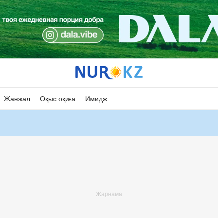
Жанжал
Оқыс оқиға
Имидж