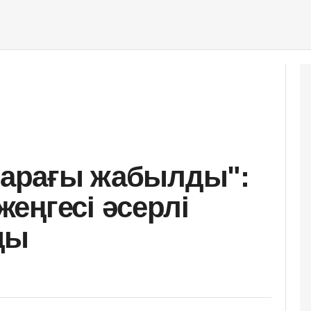
 парағы жабылды":
еңгесі әсерлі
ды