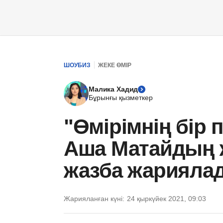
ШОУБИЗ
ЖЕКЕ ӨМІР
Малика Хадид
Бұрынғы қызметкер
"Өмірімнің бір
Аша Матайдың ж
жазба жарияла
Жарияланған күні:
24 қыркүйек 2021, 09:03