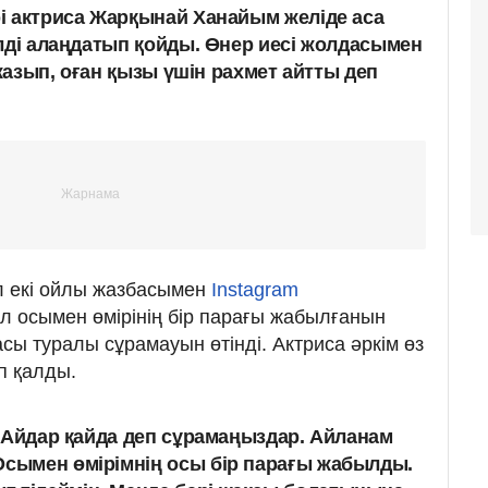
і актриса Жарқынай Ханайым желіде аса
елді алаңдатып қойды. Өнер иесі жолдасымен
 жазып, оған қызы үшін рахмет айтты деп
л екі ойлы жазбасымен
Instagram
л осымен өмірінің бір парағы жабылғанын
асы туралы сұрамауын өтінді. Актриса әркім өз
п қалды.
ді Айдар қайда деп сұрамаңыздар. Айланам
Осымен өмірімнің осы бір парағы жабылды.