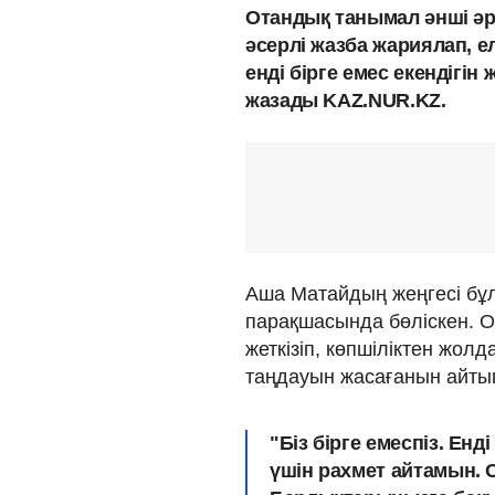
Отандық танымал әнші әр
әсерлі жазба жариялап, 
енді бірге емес екендігін
жазады KAZ.NUR.KZ.
Аша Матайдың жеңгесі бұ
парақшасында бөліскен. О
жеткізіп, көпшіліктен жолд
таңдауын жасағанын айты
"Біз бірге емеспіз. Ен
үшін рахмет айтамын. 