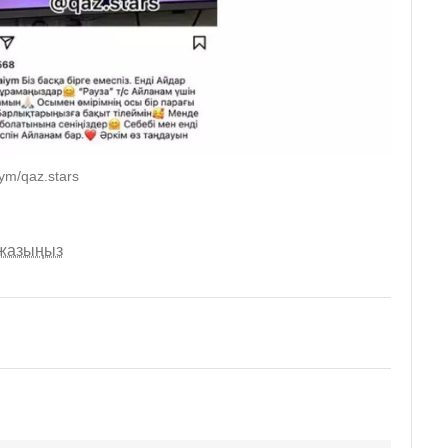
ym/qaz.stars
 жазыңыз