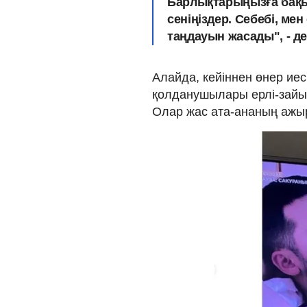
Барлықтарыңызға бақы
сеніңіздер. Себебі, мен
таңдауын жасады", - 
Алайда, кейіннен өнер иес
қолданушылары ерлі-зайып
Олар жас ата-ананың ажы