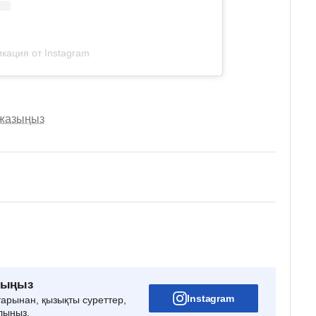
кация от Instagram
 жазыңыз
рыңыз
Instagram
тарынан, қызықты суреттер,
лыңыз.