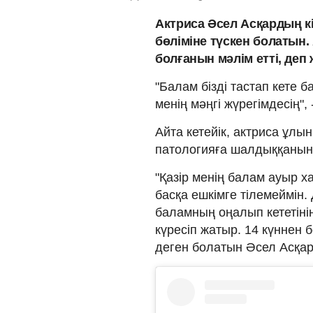
Актриса Әсел Асқардың к
бөліміне түскен болатын.
болғанын мәлім етті, деп
"Балам бізді тастап кете б
менің мәңгі жүрегімдесің",
Айта кетейік, актриса ұлын
патологияға шалдыққанын
"Қазір менің балам ауыр 
басқа ешкімге тілемеймін.
баламның оңалып кететініне
күресіп жатыр. 14 күннен б
деген болатын Әсел Асқар