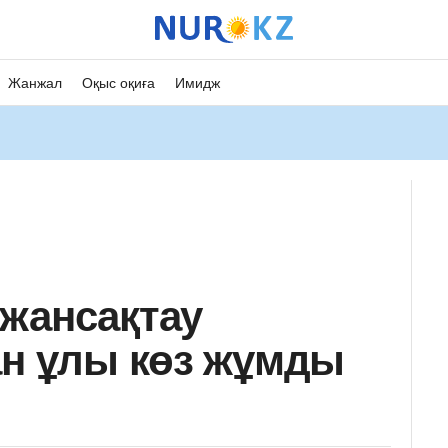
Жанжал
Оқыс оқиға
Имидж
жансақтау
ан ұлы көз жұмды