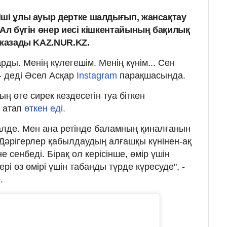
іші ұлы ауыр дертке шалдығып, жансақтау
 Ал бүгін өнер иесі кішкентайының бақилық
 жазады KAZ.NUR.KZ.
арды. Менің күлегешім. Менің күнім... Сен
 - деді Әсел Асқар
Instagram
парақшасында.
ың өте сирек кездесетін туа біткен
 атап
өткен еді.
халде. Мен ана ретінде баламның қиналғанын
 Дәрігерлер қабылдаудың алғашқы күнінен-ақ
 сенбеді. Бірақ ол керісінше, өмір үшін
ері өз өмірі үшін табанды түрде күресуде", -
.