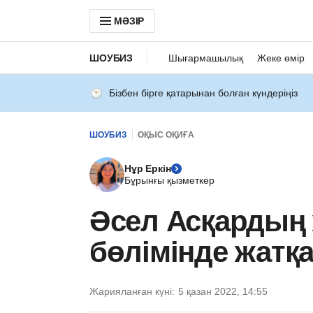
МӘЗІР
ШОУБИЗ
Шығармашылық
Жеке өмір
Бізбен бірге қатарынан болған күндеріңіз
ШОУБИЗ
ОҚЫС ОҚИҒА
Нұр Еркін
Бұрынғы қызметкер
Әсел Асқардың 
бөлімінде жатқ
Жарияланған күні:
5 қазан 2022, 14:55