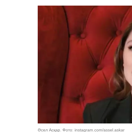
Әсел Асқар. Фото: instagram.com/assel.askar