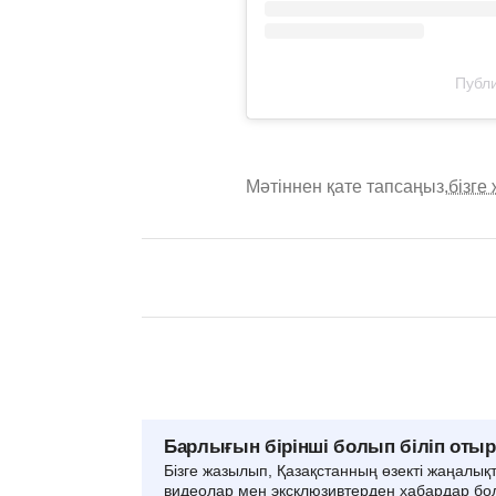
Публи
Мәтіннен қате тапсаңыз,
бізге
Барлығын бірінші болып біліп оты
Бізге жазылып, Қазақстанның өзекті жаңалық
видеолар мен эксклюзивтерден хабардар бо