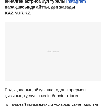
айналған актриса бұл туралы
Instagram
парақшасында айтты, деп жазады
KAZ.NUR.KZ.
Бадықованың айтуынша, одан көрермені
қызының тұсауын кесіп беруін өтінген.
"Кішкентай қызымыздың тұсауын кесіп, әніңізді