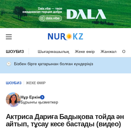
ШОУБИЗ
Шығармашылық
Жеке өмір
Жанжал
Оқыс
Бізбен бірге қатарынан болған күндеріңіз
ШОУБИЗ
ЖЕКЕ ӨМІР
Нұр Еркін
Бұрынғы қызметкер
Актриса Дариға Бадықова тойда ән
айтып, тұсау кесе бастады (видео)