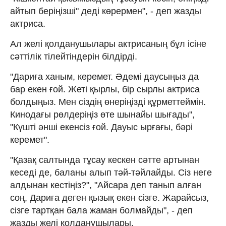
айтып беріңізші" деді көрермен", - деп жазды
актриса.
Ал желі қолданушылары актрисаның бұл ісіне
сәттілік тілейтіндерін білдірді.
"Дариға ханым, керемет. Әдемі даусыңыз да
бар екен ғой. Жеті қырлы, бір сырлы актриса
болдыңыз. Мен сіздің өнеріңізді құрметтеймін.
Кинодағы рөлдеріңіз өте шынайы шығады",
"Күшті әнші екенсіз ғой. Дауыс ырғағы, бәрі
керемет".
"Қазақ салтында тұсау кескен сәтте артынан
кеседі де, баланы алып тәй-тәйлайды. Сіз неге
алдынан кестіңіз?", "Айсара деп танып алған
соң, Дариға деген қызық екен сізге. Жарайсыз,
сізге тартқан бала жаман болмайды", - деп
жазды желі қолданушылары.