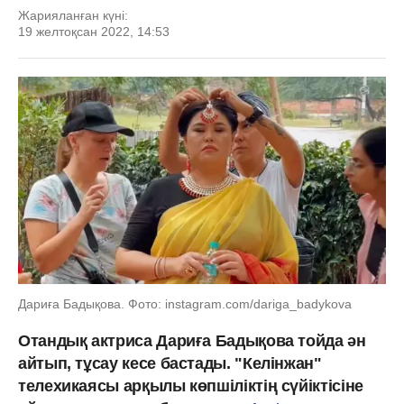
Жарияланған күні:
19 желтоқсан 2022, 14:53
Дариға Бадықова. Фото: instagram.com/dariga_badykova
Отандық актриса Дариға Бадықова тойда ән
айтып, тұсау кесе бастады. "Келінжан"
телехикаясы арқылы көпшіліктің сүйіктісіне