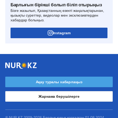
Барлығын бірінші болып біліп отырыңыз
Бізге жазылып, Қазақстанның өзекті жаңалықтарынан,
қызықты суреттер, видеолар мен эксклюзивтерден
хабардар болыңыз.
Instagram
Ақау туралы хабарлаңыз
Жарнама берушілерге
® NUR.KZ 2009-2026 Барлық құқық қорғалған 01.08.2024