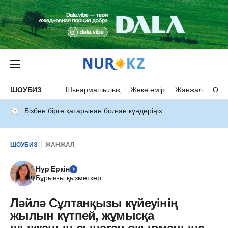
ШОУБИЗ
Шығармашылық
Жеке өмір
Жанжал
Оқыс
Бізбен бірге қатарынан болған күндеріңіз
ШОУБИЗ
ЖАНЖАЛ
Нұр Еркін
Бұрынғы қызметкер
Ләйлә Сұлтанқызы күйеуінің
жылын күтпей, жұмысқа