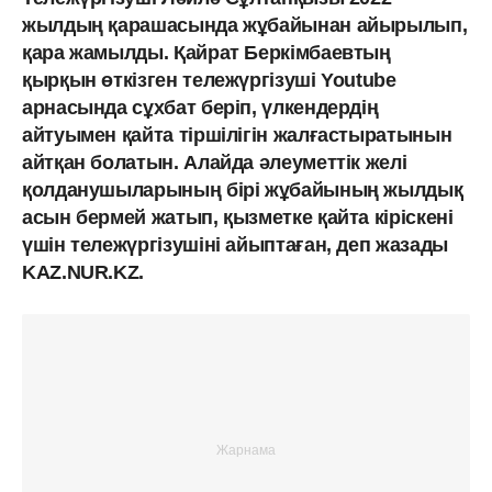
жылдың қарашасында жұбайынан айырылып,
қара жамылды. Қайрат Беркімбаевтың
қырқын өткізген тележүргізуші Youtube
арнасында сұхбат беріп, үлкендердің
айтуымен қайта тіршілігін жалғастыратынын
айтқан болатын. Алайда әлеуметтік желі
қолданушыларының бірі жұбайының жылдық
асын бермей жатып, қызметке қайта кіріскені
үшін тележүргізушіні айыптаған, деп жазады
KAZ.NUR.KZ.