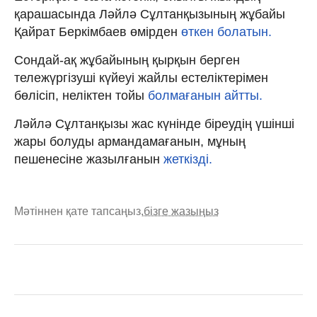
қарашасында Ләйлә Сұлтанқызының жұбайы
Қайрат Беркімбаев өмірден
өткен болатын.
Сондай-ақ жұбайының қырқын берген
тележүргізуші күйеуі жайлы естеліктерімен
бөлісіп, неліктен тойы
болмағанын айтты.
Ләйлә Сұлтанқызы жас күнінде біреудің үшінші
жары болуды армандамағанын, мұның
пешенесіне жазылғанын
жеткізді.
Мәтіннен қате тапсаңыз,
бізге жазыңыз