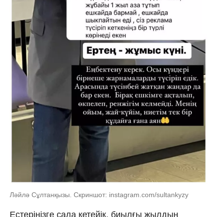
Ләйлә Сұлтанқызы. Скриншот: instagram.com/sultankyzy
Естеріңізге сала кетейік, биылғы жылдың