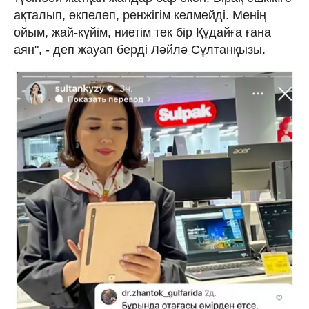
ақталып, өкпелеп, ренжігім келмейді. Менің
ойым, жай-күйім, ниетім тек бір Құдайға ғана
аян", - деп жауап берді Ләйлә Сұлтанқызы.