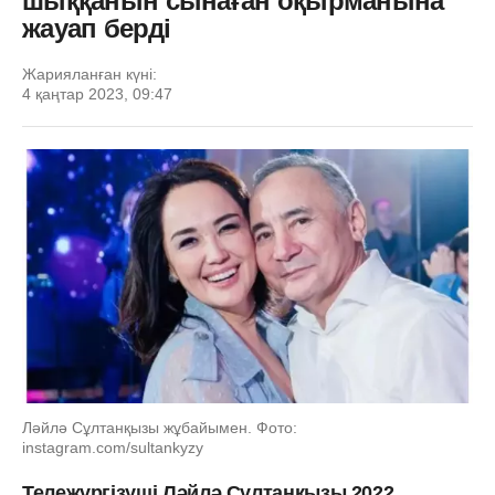
шыққанын сынаған оқырманына
жауап берді
Жарияланған күні:
4 қаңтар 2023, 09:47
Ләйлә Сұлтанқызы жұбайымен. Фото:
instagram.com/sultankyzy
Тележүргізуші Ләйлә Сұлтанқызы 2022