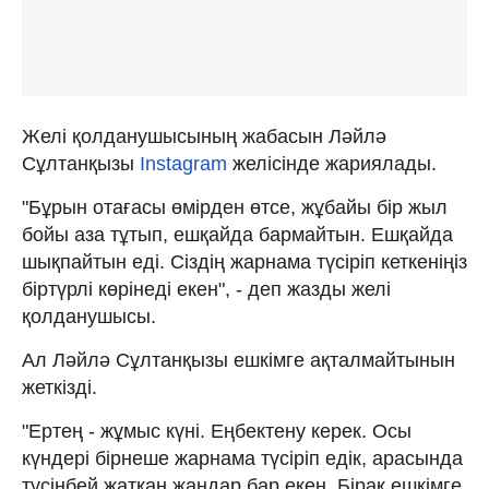
Желі қолданушысының жабасын Ләйлә
Сұлтанқызы
Instagram
желісінде жариялады.
"Бұрын отағасы өмірден өтсе, жұбайы бір жыл
бойы аза тұтып, ешқайда бармайтын. Ешқайда
шықпайтын еді. Сіздің жарнама түсіріп кеткеніңіз
біртүрлі көрінеді екен", - деп жазды желі
қолданушысы.
Ал Ләйлә Сұлтанқызы ешкімге ақталмайтынын
жеткізді.
"Ертең - жұмыс күні. Еңбектену керек. Осы
күндері бірнеше жарнама түсіріп едік, арасында
түсінбей жатқан жандар бар екен. Бірақ ешкімге