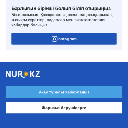
Барлығын бірінші болып біліп отырыңыз
Бізге жазылып, Қазақстанның өзекті жаңалықтарынан,
қызықты суреттер, видеолар мен эксклюзивтерден
хабардар болыңыз.
Instagram
Ақау туралы хабарлаңыз
Жарнама берушілерге