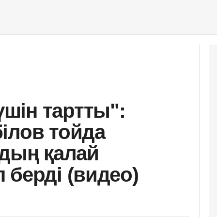
шін тартты":
ілов тойда
йдың қалай
 берді (видео)