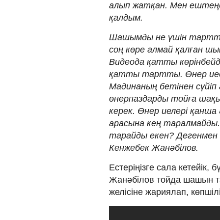
алып жатқан. Мен ештеңе
қалдым.
Шашымды не үшін тартты?
соң көре алмай қалған шы
Видеода қатты көрінбейд
қатты тартты. Өнер иесі
Мадинаның бетінен сүйіп а
өнерпаздарды тойға шақыр
керек. Өнер иелері қанша 
арасына кең таралмайды.
тарайды екен? Дегенмен өн
Кенжебек Жанәбілов.
Естеріңізге сала кетейік, 
Жанәбілов тойда шашын та
желісіне жариялап, көпшілі