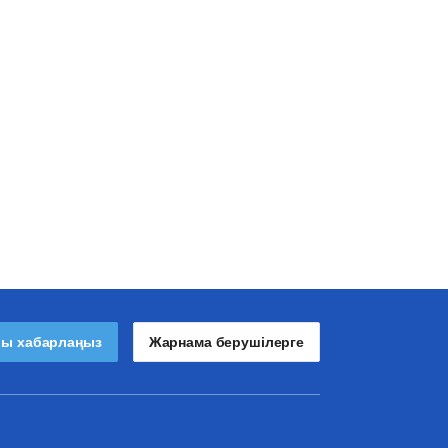
лы хабарлаңыз
Жарнама берушілерге