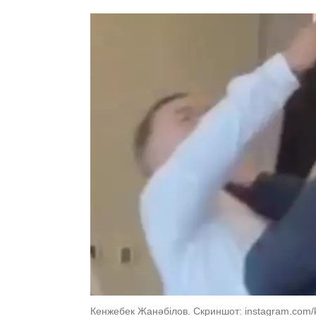
Кенжебек Жанәбілов. Скриншот: instagram.com