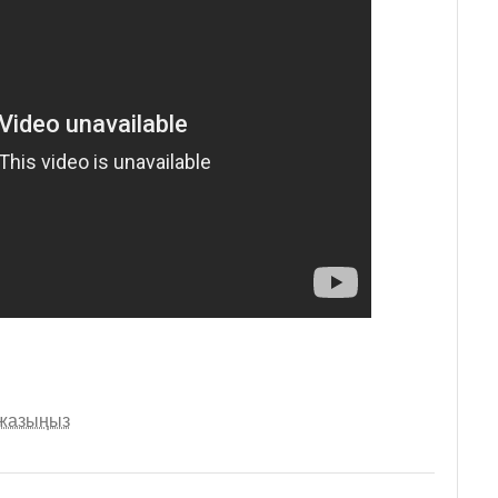
 жазыңыз