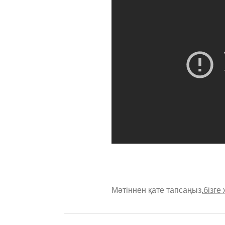
Мәтіннен қате тапсаңыз,
бізге