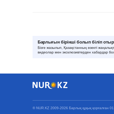
Барлығын бірінші болып біліп оты
Бізге жазылып, Қазақстанның өзекті жаңалық
видеолар мен эксклюзивтерден хабардар бо
® NUR.KZ 2009-2026 Барлық құқық қорғалған 0