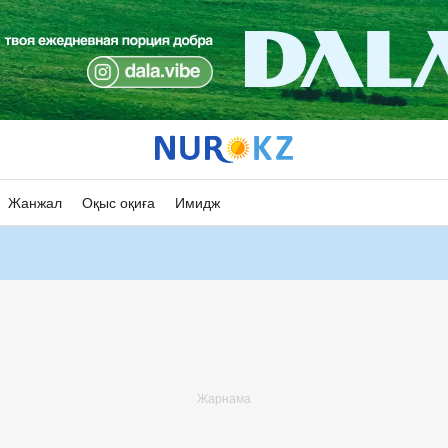
Жанжал
Оқыс оқиға
Имидж