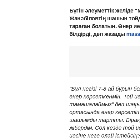
Бүгін әлеуметтік желіде 
Жанәбіловтің шашын тойд
тараған болатын. Өнер и
білдірді, деп жазады
mass
"Бұл негізі 7-8 ай бұрын
өнер көрсеткенмін. Той ие
тамашалаймыз" деп шақыр
ортасында өнер көрсетіп 
шашымды тартты. Бірақ 
жібердім. Сол кезде той ие
иесіне неге олай істейсі