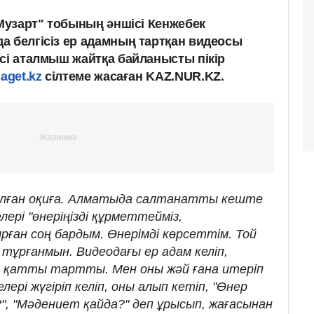
"Музарт" тобының әншісі Кенжебек
а белгісіз ер адамның тартқан видеосы
есі аталмыш жайтқа байланысты пікір
aget.kz
сілтеме жасаған KAZ.NUR.KZ.
 болған оқиға. Алматыда салтанатты кеште
лері "өнеріңізді құрметтейміз,
ған соң бардым. Өнерімді көрсеттім. Той
тұрғанмын. Видеодағы ер адам келіп,
қатты тартты. Мен оны жәй ғана итеріп
лері жүгіріп келіп, оны алып кетіп, "Өнер
ң?", "Мәдениет қайда?" деп ұрысып, жағасынан