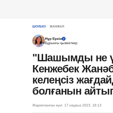
ШОУБИЗ
ЖАНЖАЛ
Нұр Еркін
Бұрынғы қызметкер
"Шашымды не ү
Кенжебек Жанәб
келеңсіз жағда
болғанын айтып
Жарияланған күні:
17 наурыз 2023, 18:13