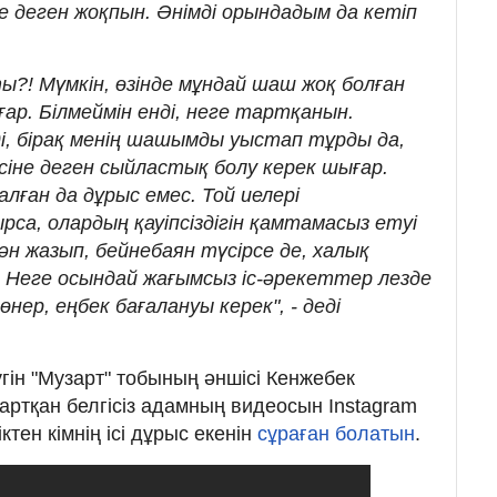
 деген жоқпын. Әнімді орындадым да кетіп
! Мүмкін, өзінде мұндай шаш жоқ болған
ғар. Білмеймін енді, неге тартқанын.
і, бірақ менің шашымды уыстап тұрды да,
не деген сыйластық болу керек шығар.
лған да дұрыс емес. Той иелері
са, олардың қауіпсіздігін қамтамасыз етуі
ән жазып, бейнебаян түсірсе де, халық
 Неге осындай жағымсыз іс-әрекеттер лезде
ер, еңбек бағалануы керек", - деді
бүгін "Музарт" тобының әншісі Кенжебек
ртқан белгісіз адамның видеосын Instagram
ктен кімнің ісі дұрыс екенін
сұраған болатын
.