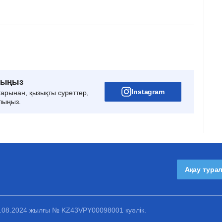
рыңыз
Instagram
тарынан, қызықты суреттер,
лыңыз.
Ақау тура
1.08.2024 жылғы № KZ43VPY00098001 куәлік.