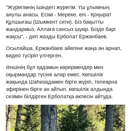
"Жүрегімнің ішіндегі жүрегім. Үш ұлымның
аяулы анасы. Есімі - Мереке, елі - Қоңырат
Құлшығаш (Шымкент сити). Біз бақытты
жандармыз, Аллаға сансыз шүкір. Бізде бәрі
жақсы", - деп жазды Ерболат Ержанбаев.
Осылайша, Ержанбаев әйеліне жаңа ән арнап,
видео түсіріп үлгерген.
Әншінің бұл қадамын көрермендер мен
оқырмандар түсіне алар емес. Көпшілік
жақында Шаһизадамен бірге жүріп, телеарна
эфирінен бірге ән айтып, көпшілік алдында
сезімін білдірген Ерболатқа өкпесін айтуда.