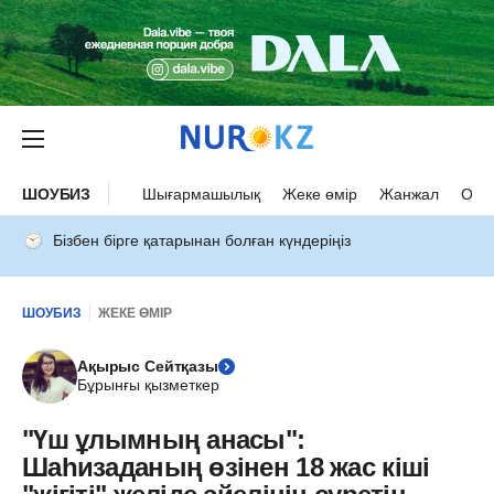
ШОУБИЗ
Шығармашылық
Жеке өмір
Жанжал
Оқыс
Бізбен бірге қатарынан болған күндеріңіз
ШОУБИЗ
ЖЕКЕ ӨМІР
Ақырыс Сейтқазы
Бұрынғы қызметкер
"Үш ұлымның анасы":
Шаһизаданың өзінен 18 жас кіші