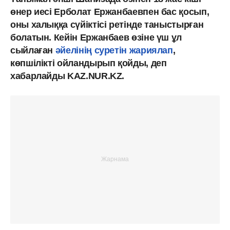
өнер иесі Ерболат Ержанбаевпен бас қосып,
оны халыққа сүйіктісі ретінде таныстырған
болатын. Кейін Ержанбаев өзіне үш ұл
сыйлаған
әйелінің суретін жариялап
,
көпшілікті ойландырып қойды, деп
хабарлайды KAZ.NUR.KZ.