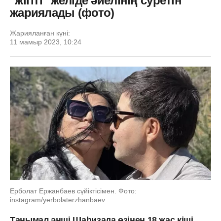
"жігіті" желіде әйелінің суретін
жариялады (фото)
Жарияланған күні:
11 мамыр 2023, 10:24
Ерболат Ержанбаев сүйіктісімен. Фото:
instagram/yerbolaterzhanbaev
Танымал әнші Шаһизада өзінен 18 жас кіші