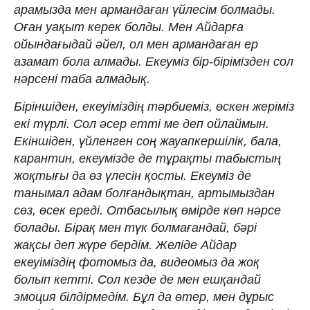
арамызда мен армандаған үйлесім болмады.
Оған уақыт керек болды. Мен Айдарға
ойындағыдай әйел, ол мен армандаған ер
азамат бола алмады. Екеуміз бір-бірімізден сол
нәрсені таба алмадық.
Біріншіден, екеуіміздің тәрбиеміз, өскен жеріміз
екі түрлі. Сол әсер етті ме деп ойлаймын.
Екіншіден, үйленген соң жауапкершілік, бала,
карантин, екеумізде де тұрақты табыстың
жоқтығы да өз үлесін қосты. Екеуміз де
танымал адам болғандықтан, артымыздан
сөз, өсек ереді. Отбасылық өмірде көп нәрсе
болады. Бірақ мен түк болмағандай, бәрі
жақсы деп жүре бердім. Желіде Айдар
екеуіміздің фотомыз да, видеомыз да жоқ
болып кетті. Сол кезде де мен ешқандай
эмоция білдірмедім. Бұл да өтер, мен дұрыс