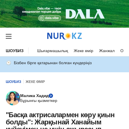
ШОУБИЗ
Шығармашылық
Жеке өмір
Жанжал
Оқыс
Бізбен бірге қатарынан болған күндеріңіз
ШОУБИЗ
ЖЕКЕ ӨМІР
Малика Хадид
Бұрынғы қызметкер
"Басқа актрисалармен көру қиын
болды": Жарқынай Ханайым