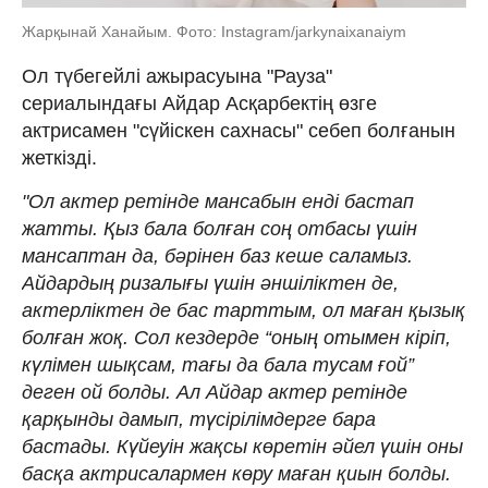
Жарқынай Ханайым. Фото: Instagram/jarkynaixanaiym
Ол түбегейлі ажырасуына "Рауза"
сериалындағы Айдар Асқарбектің өзге
актрисамен "сүйіскен сахнасы" себеп болғанын
жеткізді.
"Ол актер ретінде мансабын енді бастап
жатты. Қыз бала болған соң отбасы үшін
мансаптан да, бәрінен баз кеше саламыз.
Айдардың ризалығы үшін әншіліктен де,
актерліктен де бас тарттым, ол маған қызық
болған жоқ. Сол кездерде “оның отымен кіріп,
күлімен шықсам, тағы да бала тусам ғой”
деген ой болды. Ал Айдар актер ретінде
қарқынды дамып, түсірілімдерге бара
бастады. Күйеуін жақсы көретін әйел үшін оны
басқа актрисалармен көру маған қиын болды.