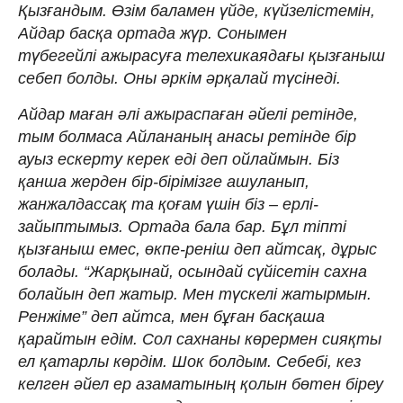
Қызғандым. Өзім баламен үйде, күйзелістемін,
Айдар басқа ортада жүр. Сонымен
түбегейлі ажырасуға телехикаядағы қызғаныш
себеп болды. Оны әркім әрқалай түсінеді.
Айдар маған әлі ажыраспаған әйелі ретінде,
тым болмаса Айлананың анасы ретінде бір
ауыз ескерту керек еді деп ойлаймын. Біз
қанша жерден бір-бірімізге ашуланып,
жанжалдассақ та қоғам үшін біз – ерлі-
зайыптымыз. Ортада бала бар. Бұл тіпті
қызғаныш емес, өкпе-реніш деп айтсақ, дұрыс
болады. “Жарқынай, осындай сүйісетін сахна
болайын деп жатыр. Мен түскелі жатырмын.
Ренжіме” деп айтса, мен бұған басқаша
қарайтын едім. Сол сахнаны көрермен сияқты
ел қатарлы көрдім. Шок болдым. Себебі, кез
келген әйел ер азаматының қолын бөтен біреу