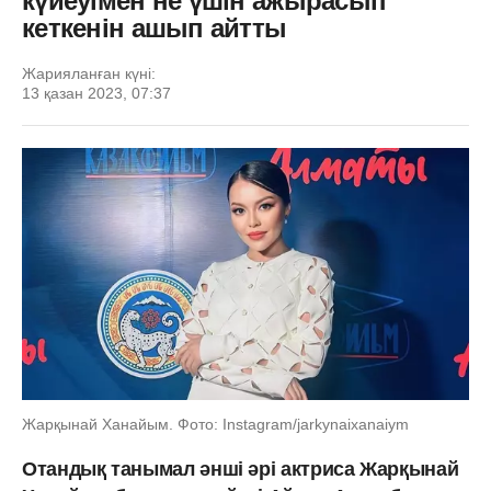
күйеуімен не үшін ажырасып
кеткенін ашып айтты
Жарияланған күні:
13 қазан 2023, 07:37
Жарқынай Ханайым. Фото: Instagram/jarkynaixanaiym
Отандық танымал әнші әрі актриса Жарқынай