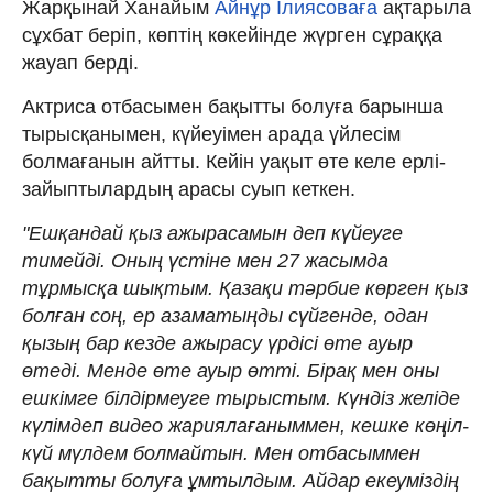
Жарқынай Ханайым
Айнұр Ілиясоваға
ақтарыла
сұхбат беріп, көптің көкейінде жүрген сұраққа
жауап берді.
Актриса отбасымен бақытты болуға барынша
тырысқанымен, күйеуімен арада үйлесім
болмағанын айтты. Кейін уақыт өте келе ерлі-
зайыптылардың арасы суып кеткен.
"Ешқандай қыз ажырасамын деп күйеуге
тимейді. Оның үстіне мен 27 жасымда
тұрмысқа шықтым. Қазақи тәрбие көрген қыз
болған соң, ер азаматыңды сүйгенде, одан
қызың бар кезде ажырасу үрдісі өте ауыр
өтеді. Менде өте ауыр өтті. Бірақ мен оны
ешкімге білдірмеуге тырыстым. Күндіз желіде
күлімдеп видео жариялағаныммен, кешке көңіл-
күй мүлдем болмайтын. Мен отбасыммен
бақытты болуға ұмтылдым. Айдар екеуміздің