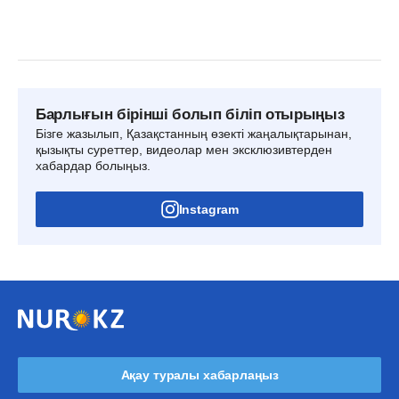
Барлығын бірінші болып біліп отырыңыз
Бізге жазылып, Қазақстанның өзекті жаңалықтарынан,
қызықты суреттер, видеолар мен эксклюзивтерден
хабардар болыңыз.
Instagram
Ақау туралы хабарлаңыз