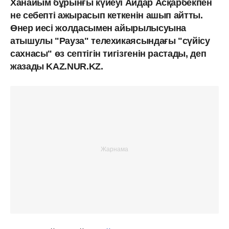
Ханайым бұрынғы күйеуі Айдар Асқарбекпен
не себепті ажырасып кеткенін ашып айтты.
Өнер иесі жолдасымен айырылысуына
атышулы "Рауза" телехикаясындағы "сүйісу
сахнасы" өз септігін тигізгенін растады, деп
жазады KAZ.NUR.KZ.