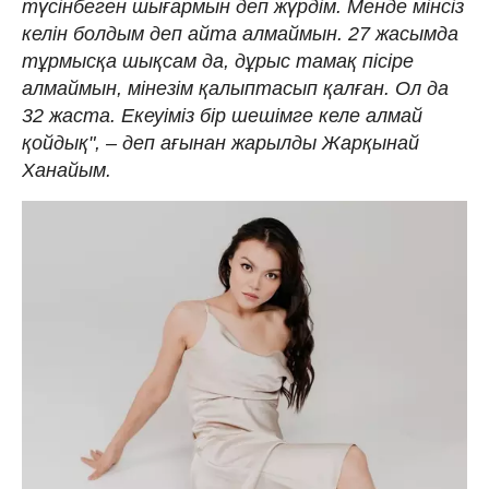
түсінбеген шығармын деп жүрдім. Менде мінсіз
келін болдым деп айта алмаймын. 27 жасымда
тұрмысқа шықсам да, дұрыс тамақ пісіре
алмаймын, мінезім қалыптасып қалған. Ол да
32 жаста. Екеуіміз бір шешімге келе алмай
қойдық", – деп ағынан жарылды Жарқынай
Ханайым.