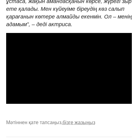
ұстаса, жақын амандасқанын көрсе, жүрегі зыр
ете қалады. Мен күйеуіме біреудің көз салып
қарағанын көтере алмайды екенмін. Ол – менің
адамым”, – деді актриса.
Мәтіннен қате тапсаңыз,
бізге жазыңыз