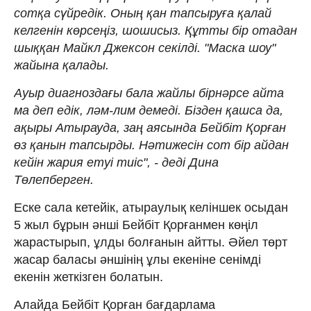
сотқа сүйредік. Оның қан тапсыруға қалай
келгенін көрсеңіз, шошисыз. Құтты бір отадан
шыққан Майкл Джексон секілді. "Маска шоу"
жайына қалады.
Ауыр диагноздағы бала жайлы бірнәрсе айта
ма деп едік, ләм-лим демеді. Бізден қашса да,
ақыры Атырауда, заң аясында Бейбіт Қорған
өз қанын тапсырды. Нәтижесін сот бір айдан
кейін жария етуі тиіс", - деді Дина
Төлепберген.
Еске сала кетейік, атыраулық келіншек осыдан
5 жыл бұрын әнші Бейбіт Қорғанмен көңіл
жарастырып, ұлды болғанын айтты. Әйел төрт
жасар баласы әншінің ұлы екеніне сенімді
екенін жеткізген болатын.
Алайда Бейбіт Қорған бағдарлама