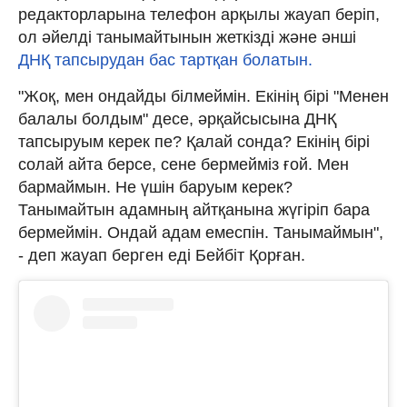
редакторларына телефон арқылы жауап беріп,
ол әйелді танымайтынын жеткізді және әнші
ДНҚ тапсырудан бас тартқан болатын.
"Жоқ, мен ондайды білмеймін. Екінің бірі "Менен
балалы болдым" десе, әрқайсысына ДНҚ
тапсыруым керек пе? Қалай сонда? Екінің бірі
солай айта берсе, сене бермейміз ғой. Мен
бармаймын. Не үшін баруым керек?
Танымайтын адамның айтқанына жүгіріп бара
бермеймін. Ондай адам емеспін. Танымаймын",
- деп жауап берген еді Бейбіт Қорған.