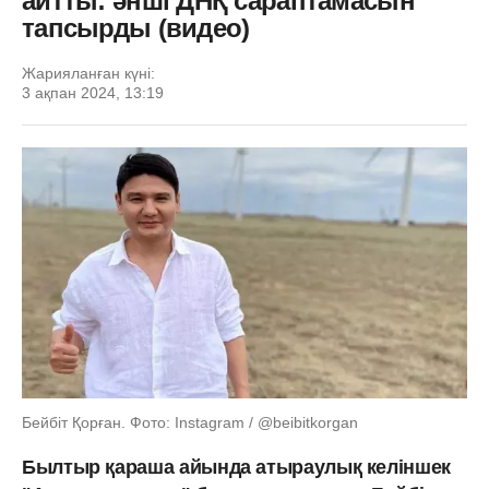
айтты: әнші ДНҚ сараптамасын
тапсырды (видео)
Жарияланған күні:
3 ақпан 2024, 13:19
Бейбіт Қорған. Фото: Instagram / @beibitkorgan
Былтыр қараша айында атыраулық келіншек