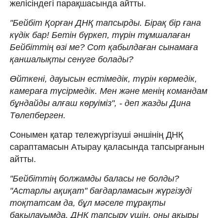
желісіндегі парақшасында айтты.
"Бейбіт Қорған ДНҚ тапсырды. Бірақ бір ғана
күдік бар! Бетін бүркеп, түрін тұмшалаған
Бейбіттің өзі ме? Сот қабылдаған сынамаға
қаншалықты сенуге болады?
Өйткені, дауысын естімедік, түрін көрмедік,
камераға түсірмедік. Мен және менің командам
бұндайды алғаш көруіміз", - деп жазды Дина
Төлепберген.
Сонымен қатар тележүргізуші әншінің ДНҚ
сараптамасын Атырау қаласында тапсырғанын
айтты.
"Бейбіттің болжамды баласы не болды?
"Астарлы ақиқат" бағдарламасын жүргізуді
тоқтатсам да, бұл мәселе тұрақты
бақылауымда. ДНҚ тапсыру үшін, оны ақыры