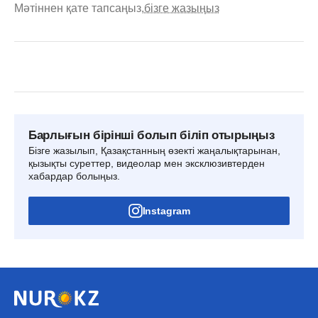
Мәтіннен қате тапсаңыз,
бізге жазыңыз
Барлығын бірінші болып біліп отырыңыз
Бізге жазылып, Қазақстанның өзекті жаңалықтарынан,
қызықты суреттер, видеолар мен эксклюзивтерден
хабардар болыңыз.
Instagram