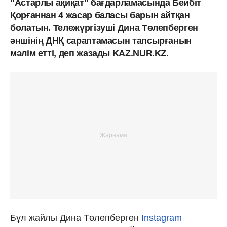
"Астарлы ақиқат" бағдарламасында Бейбіт
Қорғаннан 4 жасар баласы барын айтқан
болатын. Тележүргізуші Дина Төлепберген
әншінің ДНҚ сараптамасын тапсырғанын
мәлім етті, деп жазады KAZ.NUR.KZ.
Бұл жайлы Дина Төлепберген
Instagram