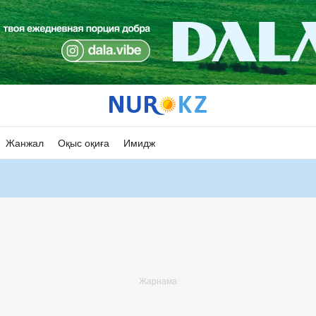
Жанжал
Оқыс оқиға
Имидж