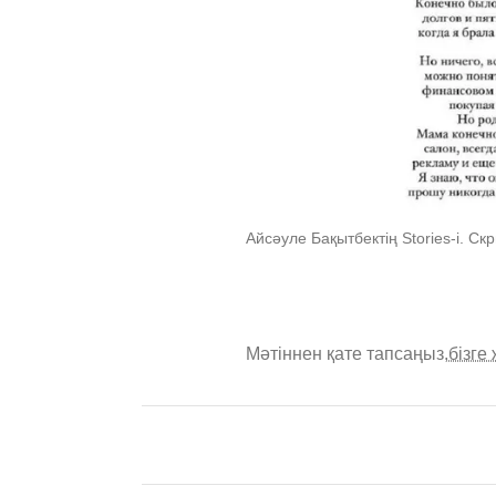
Айсәуле Бақытбектің Stories-i. Ск
Мәтіннен қате тапсаңыз,
бізге