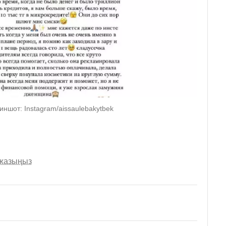
риншот: Instagram/aissaulebakytbek
 жазыңыз