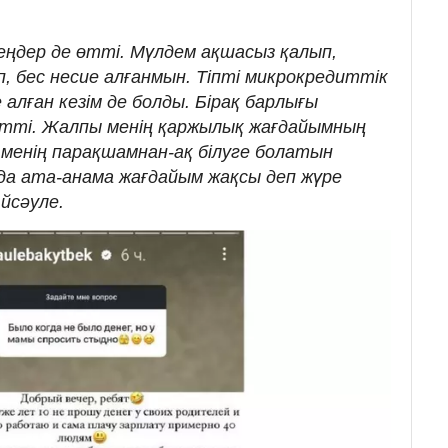
еңдер де өтті. Мүлдем ақшасыз қалып,
, бес несие алғанмын. Тіпті микрокредиттік
алған кезім де болды. Бірақ барлығы
етті. Жалпы менің қаржылық жағдайымның
 менің парақшамнан-ақ білуге болатын
 да ата-анама жағдайым жақсы деп жүре
Айсәуле.