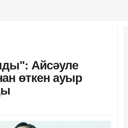
лды": Айсәуле
ан өткен ауыр
ды