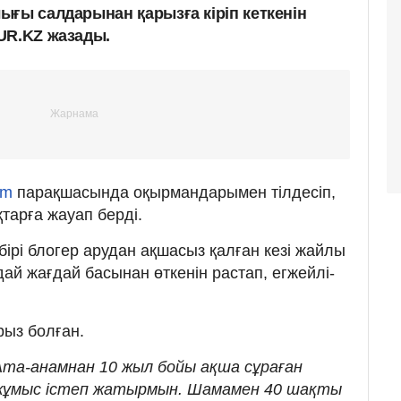
ығы салдарынан қарызға кіріп кеткенін
UR.KZ жазады.
am
парақшасында оқырмандарымен тілдесіп,
тарға жауап берді.
рі блогер арудан ақшасыз қалған кезі жайлы
ай жағдай басынан өткенін растап, егжейлі-
рыз болған.
Ата-анамнан 10 жыл бойы ақша сұраған
 жұмыс істеп жатырмын. Шамамен 40 шақты