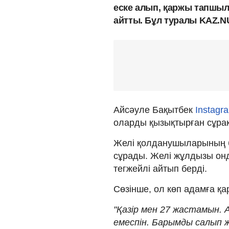
еске алып, қаржы тапшыл
айтты. Бұл туралы KAZ.N
Айсәуле Бақытбек
Instagr
оларды қызықтырған сұрақ
Желі қолданушыларының бі
сұрады. Желі жұлдызы онд
тегжейлі айтып берді.
Сөзінше, ол көп адамға қа
"Қазір мен 27 жастамын. 
емеспін. Барымды салып