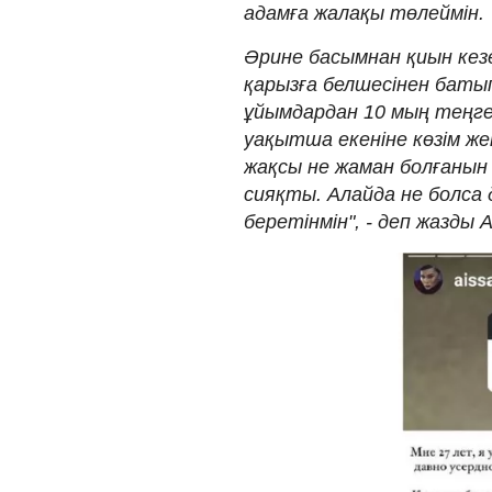
адамға жалақы төлеймін.
Әрине басымнан қиын кез
қарызға белшесінен батып
ұйымдардан 10 мың теңге 
уақытша екеніне көзім ж
жақсы не жаман болғанын
сияқты. Алайда не болса
беретінмін", - деп жазды 