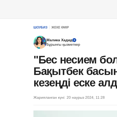
ШОУБИЗ
ЖЕКЕ ӨМІР
Малика Хадид
Бұрынғы қызметкер
"Бес несием бо
Бақытбек басын
кезеңді еске ал
Жарияланған күні:
20 наурыз 2024, 11:28