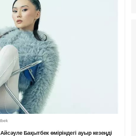
tbek
Айсәуле Бақытбек өміріндегі ауыр кезеңді