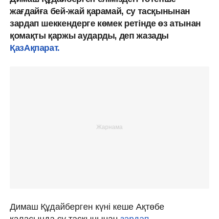
жағдайға бей-жай қарамай, су тасқынынан
зардап шеккендерге көмек ретінде өз атынан
қомақты қаржы аударды, деп жазады
ҚазАқпарат.
Димаш Құдайберген күні кеше Ақтөбе
қаласында су тасқынынан
зардап