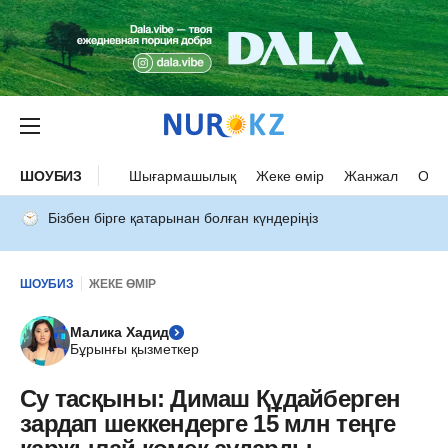
ШОУБИЗ
Шығармашылық
Жеке өмір
Жанжал
Оқыс
Бізбен бірге қатарынан болған күндеріңіз
ШОУБИЗ
ЖЕКЕ ӨМІР
Малика Хадид
Бұрынғы қызметкер
Су тасқыны: Димаш Құдайберген
зардап шеккендерге 15 млн теңге