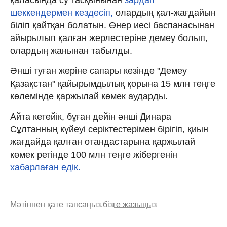
шеккендермен кездесіп,
олардың қал-жағдайын
біліп қайтқан болатын. Өнер иесі баспанасынан
айырылып қалған жерлестеріне демеу болып,
олардың жанынан табылды.
Әнші туған жеріне сапары кезінде "Демеу
Қазақстан" қайырымдылық қорына 15 млн теңге
көлемінде қаржылай көмек аударды.
Айта кетейік, бұған дейін әнші Динара
Сұлтанның күйеуі серіктестерімен бірігіп, қиын
жағдайда қалған отандастарына қаржылай
көмек ретінде 100 млн теңге жібергенін
хабарлаған едік.
Мәтіннен қате тапсаңыз,
бізге жазыңыз