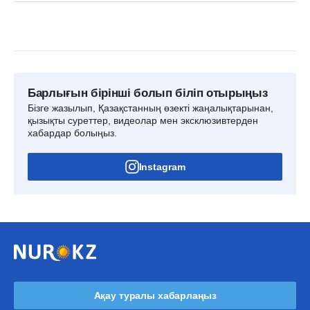
Барлығын бірінші болып біліп отырыңыз
Бізге жазылып, Қазақстанның өзекті жаңалықтарынан,
қызықты суреттер, видеолар мен эксклюзивтерден
хабардар болыңыз.
Instagram
Ақау туралы хабарлаңыз