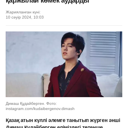
қаржылай көмек аударды
Жарияланған күні:
10 сәуір 2024, 10:03
Димаш Құдайберген. Фото:
instagram.com/kudaibergenov.dimash
Қазақ атын күллі әлемге танытып жүрген әнші
Димаш Құдайберген еліміздегі төтенше