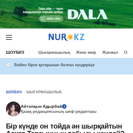
ШОУБИЗ
Шығармашылық
Жеке өмір
Жанжал
Оқыс
Бізбен бірге қатарынан болған күндеріңіз
ШОУБИЗ
ШЫҒАРМАШЫЛЫҚ
Айтолқын Адырбай
Қазақ редакциясының шеф-редакторы
Бір күнде он тойда ән шырқайтын