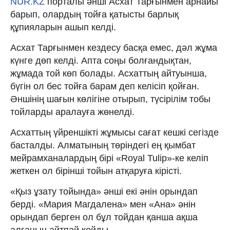
NUR.KZ
порталы әнші Асхат Тарғынмен арнайы
барып, олардың тойға қатысты барлық
құпияларын ашып келді.
Асхат Тарғынмен кездесу басқа емес, дәл жұма
күнге дөп келді. Апта соңы болғандықтан,
жұмада той көп болады. Асхаттың айтуынша,
бүгін ол бес тойға барам деп келісіп қойған.
Әншінің шағын көлігіне отырып, түсірілім тобы
тойларды аралауға жөнелді.
Асхаттың үйреншікті жұмысы сағат кешкі сегізде
басталды. Алматының төріндегі ең қымбат
мейрамханалардың бірі «Royal Tulip»-ке келіп
жеткен ол бірінші тойын атқаруға кірісті.
«Қыз ұзату тойында» әнші екі әнін орындап
берді. «Мария Магдалена» мен «Ана» әнін
орындап берген ол бұл тойдан қанша ақша
алғанын айтпай қойды.