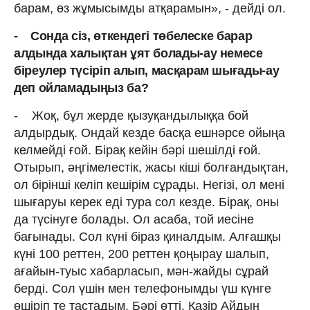
барам, өз жұмысымды атқарамын», - дейді ол.
- Сонда сіз, өткендегі төбелеске барар
алдында халықтан ұят болады-ау немесе
біреулер түсіріп алып, масқарам шығады-ау
деп ойламадыңыз ба?
- Жоқ, бұл жерде қызуқандылыққа бой
алдырдық. Ондай кезде басқа ешнәрсе ойыңа
келмейді ғой. Бірақ кейін бәрі шешілді ғой.
Отырып, әңгімелестік, жасы кіші болғандықтан,
ол бірінші келіп кешірім сұрады. Негізі, ол мені
шығаруы керек еді тура сол кезде. Бірақ, оны
да түсінуге болады. Ол асаба, той иесіне
бағынады. Сол күні біраз қиналдым. Алғашқы
күні 100 реттен, 200 реттен қоңырау шалып,
ағайын-туыс хабарласып, мән-жайды сұрай
берді. Сол үшін мен телефонымды үш күнге
өшіріп те тастадым. Бәрі өтті. Қазір Айдын