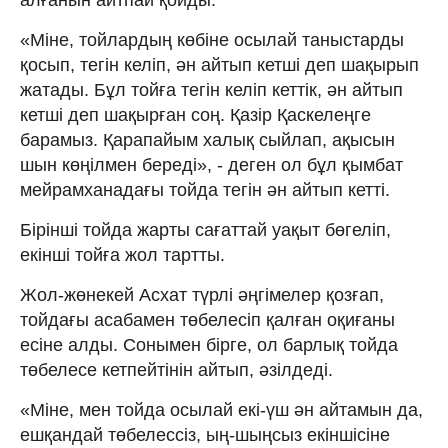
«Міне, тойлардың көбіне осылай таныстарды
қосып, тегін келіп, ән айтып кетші деп шақырып
жатады. Бұл тойға тегін келіп кеттік, ән айтып
кетші деп шақырған соң. Қазір Қаскелеңге
барамыз. Қарапайым халық сыйлап, ақысын
шын көңілмен береді», - деген ол бұл қымбат
мейрамханадағы тойда тегін ән айтып кетті.
Бірінші тойда жарты сағаттай уақыт бөгеліп,
екінші тойға жол тартты.
Жол-жөнекей Асхат түрлі әңгімелер қозғап,
тойдағы асабамен төбелесіп қалған оқиғаны
есіне алды. Сонымен бірге, ол барлық тойда
төбелесе кетпейтінін айтып, әзілдеді.
«Міне, мен тойда осылай екі-үш ән айтамын да,
ешқандай төбелессіз, ың-шыңсыз екіншісіне