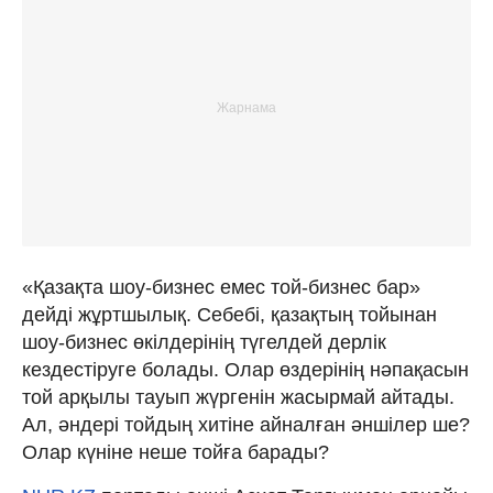
«Қазақта шоу-бизнес емес той-бизнес бар»
дейді жұртшылық. Себебі, қазақтың тойынан
шоу-бизнес өкілдерінің түгелдей дерлік
кездестіруге болады. Олар өздерінің нәпақасын
той арқылы тауып жүргенін жасырмай айтады.
Ал, әндері тойдың хитіне айналған әншілер ше?
Олар күніне неше тойға барады?