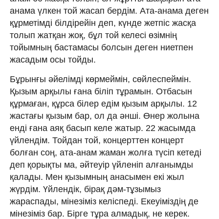
анама үлкен той жасап бердім. Ата-анама деген
құрметімді білдірейін деп, күнде жетпіс жасқа
толып жатқан жоқ, бұл той келесі өзімнің
тойымның бастамасы болсын деген ниетпен
жасадым осы тойды.
Бұрынғы әйелімді көрмеймін, сөйлеспеймін.
Қызым арқылы ғана біліп тұрамын. Отбасын
құрмаған, құрса білер едім қызым арқылы. 12
жастағы қызым бар, ол да әнші. Өнер жолына
енді ғана аяқ басып келе жатыр. 22 жасымда
үйлендім. Тойдан той, концерттен концерт
болған соң, ата-анам жаман жолға түсіп кетеді
деп қорықты ма, әйтеуір үйленіп алғанымды
қалады. Мен қызымның анасымен екі жыл
жүрдім. Үйлендік, бірақ дәм-тұзымыз
жараспады, мінезіміз келіспеді. Екеуіміздің де
мінезіміз бар. Бірге тұра алмадық, не керек.