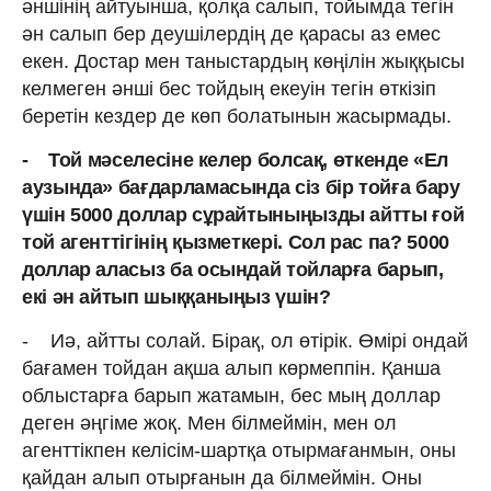
әншінің айтуынша, қолқа салып, тойымда тегін
ән салып бер деушілердің де қарасы аз емес
екен. Достар мен таныстардың көңілін жыққысы
келмеген әнші бес тойдың екеуін тегін өткізіп
беретін кездер де көп болатынын жасырмады.
- Той мәселесіне келер болсақ, өткенде «Ел
аузында» бағдарламасында сіз бір тойға бару
үшін 5000 доллар сұрайтыныңызды айтты ғой
той агенттігінің қызметкері. Сол рас па? 5000
доллар аласыз ба осындай тойларға барып,
екі ән айтып шыққаныңыз үшін?
- Иә, айтты солай. Бірақ, ол өтірік. Өмірі ондай
бағамен тойдан ақша алып көрмеппін. Қанша
облыстарға барып жатамын, бес мың доллар
деген әңгіме жоқ. Мен білмеймін, мен ол
агенттікпен келісім-шартқа отырмағанмын, оны
қайдан алып отырғанын да білмеймін. Оны