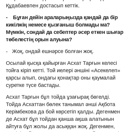
Құдабаевпен достасып кеттік.
- Бұған дейін араларыңызда қандай да бір
кикілжің немесе қызғаныш болмады ма?
Мүмкін, сондай да себептер әсер еткен шығар
төбелестің орын алуына?
- Жоқ, ондай ешнәрсе болған жоқ.
Осылай қысқа қайырған Асхат Тарғын келесі
тойға кіріп кетті. Той иелері әншіні «Асекелеп»
қарсы алып, ондағы қонақтар оны қаумалай
суретке түсе бастады.
Асхат Тарғын бұл тойда ұзағырақ бөгелді.
Тойда Асхаттан бөлек танымал әнші Ақбота
Керімбекова да бой көрсетіп қалды. Дегенмен
де Асхат бұл тойдан қанша ақша алатынын
айтуға бұл жолы да асыққан жоқ. Дегенмен,