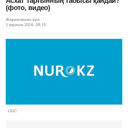
Асхат Тарғынның табысы қандай?
(фото, видео)
Жарияланған күні:
1 қараша 2016, 09:15
: UGC