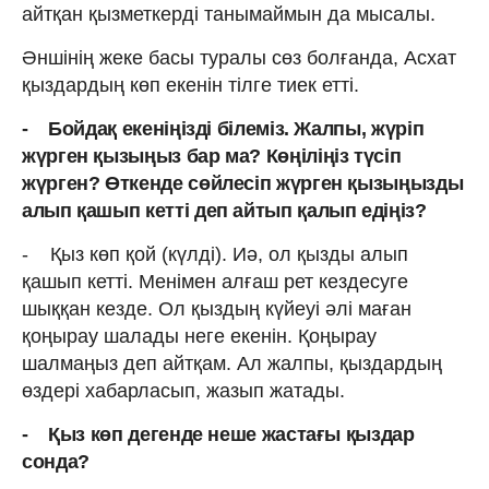
айтқан қызметкерді танымаймын да мысалы.
Әншінің жеке басы туралы сөз болғанда, Асхат
қыздардың көп екенін тілге тиек етті.
- Бойдақ екеніңізді білеміз. Жалпы, жүріп
жүрген қызыңыз бар ма? Көңіліңіз түсіп
жүрген? Өткенде сөйлесіп жүрген қызыңызды
алып қашып кетті деп айтып қалып едіңіз?
- Қыз көп қой (күлді). Иә, ол қызды алып
қашып кетті. Менімен алғаш рет кездесуге
шыққан кезде. Ол қыздың күйеуі әлі маған
қоңырау шалады неге екенін. Қоңырау
шалмаңыз деп айтқам. Ал жалпы, қыздардың
өздері хабарласып, жазып жатады.
- Қыз көп дегенде неше жастағы қыздар
сонда?