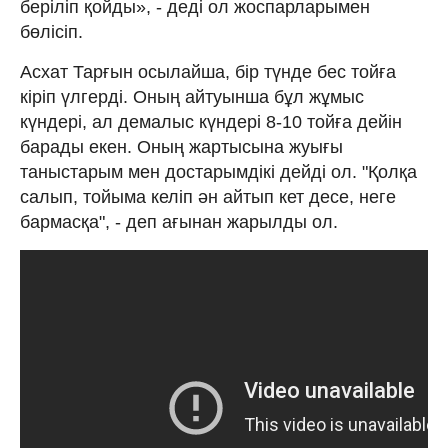
беріліп қойды», - деді ол жоспарларымен
бөлісіп.
Асхат Тарғын осылайша, бір түнде бес тойға
кіріп үлгерді. Оның айтуынша бұл жұмыс
күндері, ал демалыс күндері 8-10 тойға дейін
барады екен. Оның жартысына жуығы
таныстарым мен достарымдікі дейді ол. "Қолқа
салып, тойыма келіп ән айтып кет десе, неге
бармасқа", - деп ағынан жарылды ол.