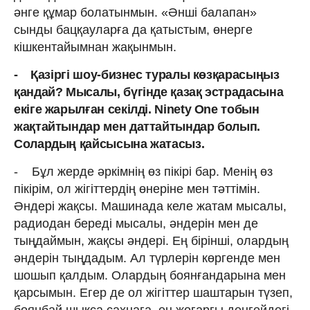
әнге құмар болатынмын. «Әнші балапан»
сынды бацқауларға да қатыстым, өнерге
кішкентайымнан жақынмын.
- Қазіргі шоу-бизнес туралы көзқарасыңыз
қандай? Мысалы, бүгінде қазақ эстрадасына
екіге жарылған секілді. Ninety One тобын
жақтайтындар мен даттайтындар болып.
Солардың қайсысына жатасыз.
- Бұл жерде әркімнің өз пікірі бар. Менің өз
пікірім, ол жігіттердің өнеріне мен тәттімін.
Әндері жақсы. Машинада келе жатам мысалы,
радиодан береді мысалы, әндерін мен де
тыңдаймын, жақсы әндері. Ең бірінші, олардың
әндерін тыңдадым. Ал түрлерін көргенде мен
шошып қалдым. Олардың боянғандарына мен
қарсымын. Егер де ол жігіттер шаштарын түзеп,
боянбай шықса сахнаға, ең жоғарғы деңгейдегі