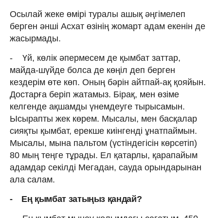
Осылай жеке өмірі туралы ашық әңгімелеп
берген әнші Асхат өзінің жомарт адам екенін де
жасырмады.
- Үй, көлік әпермесем де қымбат заттар,
майда-шүйде болса де көңіл деп берген
кездерім өте көп. Оның бәрін айтпай-ақ қояйын.
Достарға беріп жатамыз. Бірақ, мен өзіме
келгенде ақшамды үнемдеуге тырысамын.
Ысырапты жек көрем. Мысалы, мен басқалар
сияқты қымбат, ерекше киінгенді ұнатпаймын.
Мысалы, мына пальтом (үстіндегісін көрсетіп)
80 мың теңге тұрады. Ел қатарлы, қарапайым
адамдар секілді Мегадан, сауда орындарынан
ала салам.
- Ең қымбат затыңыз қандай?