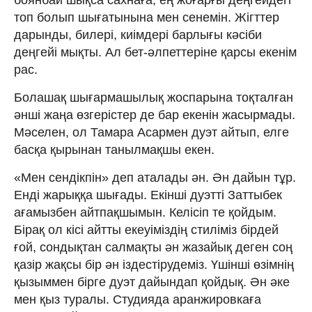
топ болып шығатынына мен сенемін. Жігттер
дарынды, билері, киімдері барлығы кәсіби
деңгейі мықты. Ал бет-әлпеттеріне қарсы екенім
рас.
Болашақ шығармашылық жоспарына тоқталған
әнші жаңа өзгерістер де бар екенін жасырмады.
Мәселен, ол Тамара Асармен дуэт айтып, елге
басқа қырынан танылмақшы екен.
«Мен сендікпін» деп аталады ән. Ән дайын тұр.
Енді жарыққа шығады. Екінші дуэтті Заттыбек
ағамызбен айтпақшымын. Келісіп те қойдым.
Бірақ ол кісі айтты екеуіміздің стиліміз бірдей
ғой, сондықтан салмақты ән жазайық деген соң
қазір жақсы бір ән іздестірудеміз. Үшінші өзімнің
қызыммен бірге дуэт дайындап қойдық. Ән әке
мен қыз туралы. Студияда аранжировкаға