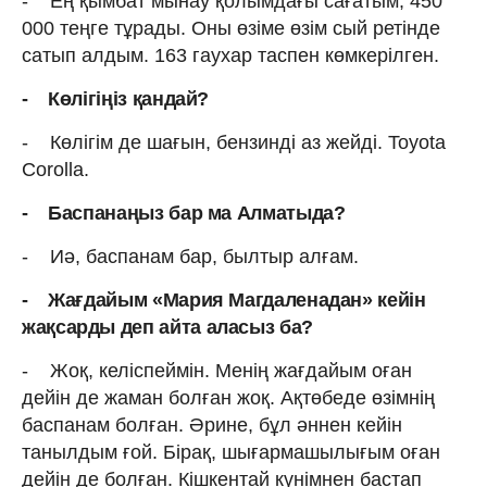
- Ең қымбат мынау қолымдағы сағатым, 450
000 теңге тұрады. Оны өзіме өзім сый ретінде
сатып алдым. 163 гаухар таспен көмкерілген.
- Көлігіңіз қандай?
- Көлігім де шағын, бензинді аз жейді. Toyota
Сorolla.
- Баспанаңыз бар ма Алматыда?
- Иә, баспанам бар, былтыр алғам.
- Жағдайым «Мария Магдаленадан» кейін
жақсарды деп айта аласыз ба?
- Жоқ, келіспеймін. Менің жағдайым оған
дейін де жаман болған жоқ. Ақтөбеде өзімнің
баспанам болған. Әрине, бұл әннен кейін
танылдым ғой. Бірақ, шығармашылығым оған
дейін де болған. Кішкентай күнімнен бастап