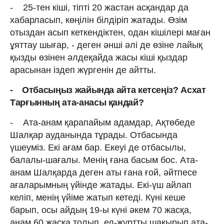
- 25-тен кіші, тіпті 20 жастан асқандар да
хабарласып, көңілін білдіріп жатады. Өзім
отыздан асып кеткендіктен, одан кішілері маған
ұяттау шығар, - деген әнші әлі де өзіне лайық
қызды өзінен әлдеқайда жасы кіші қыздар
арасынан іздеп жүргенін де айтты.
- Отбасыңыз жайында айта кетсеңіз? Асхат
Тарғынның ата-анасы қандай?
- Ата-анам қарапайым адамдар, Ақтөбеде
Шалқар ауданында тұрады. Отбасында
үшеуміз. Екі ағам бар. Екеуі де отбасылы,
балалы-шағалы. Менің ғана басым бос. Ата-
анам Шалқарда деген аты ғана ғой, әйтпесе
ағаларымның үйінде жатады. Екі-үш айлап
келіп, менің үйіме жатып кетеді. Күні кеше
барып, осы айдың 19-ы күні әкем 70 жасқа,
анам 60 жасқа толып, ел-жұртты шақырып ата-