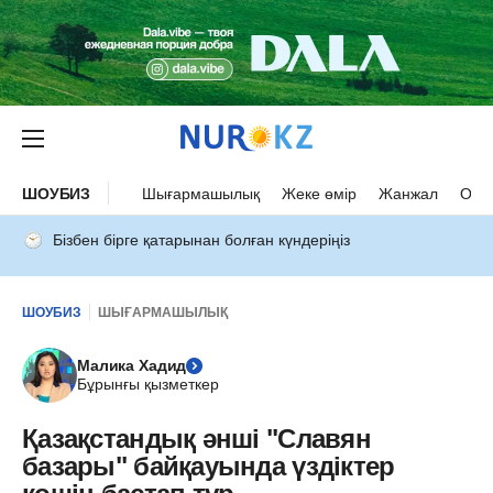
ШОУБИЗ
Шығармашылық
Жеке өмір
Жанжал
Оқыс
Бізбен бірге қатарынан болған күндеріңіз
ШОУБИЗ
ШЫҒАРМАШЫЛЫҚ
Малика Хадид
Бұрынғы қызметкер
Қазақстандық әнші "Славян
базары" байқауында үздіктер