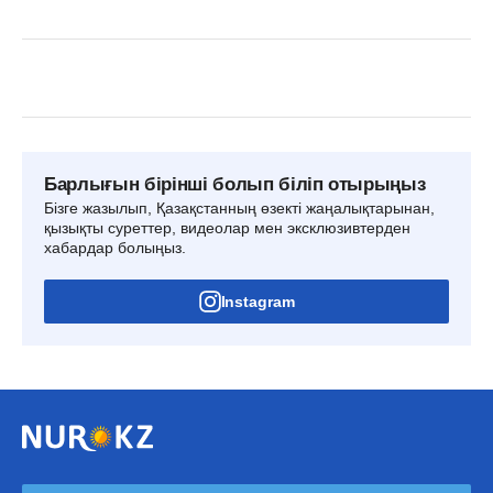
Барлығын бірінші болып біліп отырыңыз
Бізге жазылып, Қазақстанның өзекті жаңалықтарынан,
қызықты суреттер, видеолар мен эксклюзивтерден
хабардар болыңыз.
Instagram