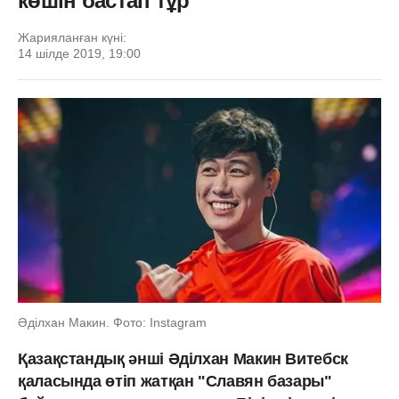
көшін бастап тұр
Жарияланған күні:
14 шілде 2019, 19:00
Әділхан Макин. Фото: Instagram
Қазақстандық әнші Әділхан Макин Витебск
қаласында өтіп жатқан "Славян базары"