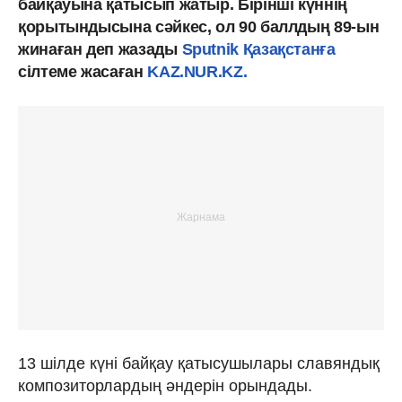
байқауына қатысып жатыр. Бірінші күннің
қорытындысына сәйкес, ол 90 баллдың 89-ын
жинаған деп жазады
Sputnik Қазақстанға
сілтеме жасаған
KAZ.NUR.KZ.
13 шілде күні байқау қатысушылары славяндық
композиторлардың әндерін орындады.