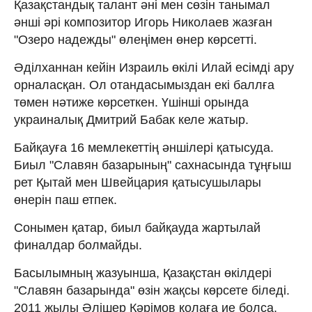
Қазақстандық талант әні мен сөзін танымал
әнші әрі композитор Игорь Николаев жазған
"Озеро надежды" өлеңімен өнер көрсетті.
Әділханнан кейін Израиль өкілі Илай есімді ару
орналасқан. Ол отандасымыздан екі баллға
төмен нәтиже көрсеткен. Үшінші орында
украиналық Дмитрий Бабак келе жатыр.
Байқауға 16 мемлекеттің әншілері қатысуда.
Биыл "Славян базарының" сахнасында тұңғыш
рет Қытай мен Швейцария қатысушылары
өнерін паш етпек.
Сонымен қатар, биыл байқауда жартылай
финалдар болмайды.
Басылымның жазуынша, Қазақстан өкілдері
"Славян базарында" өзін жақсы көрсете біледі.
2011 жылы Әлішер Кәрімов қолаға ие болса,