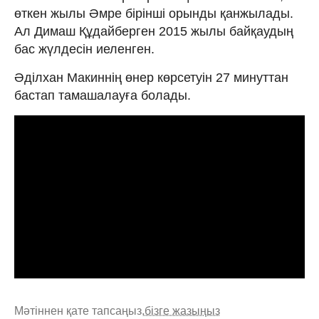
өткен жылы Әмре бірінші орынды қанжылады.
Ал Димаш Құдайберген 2015 жылы байқаудың
бас жүлдесін иеленген.
Әділхан Макиннің өнер көрсетуін 27 минуттан
бастап тамашалауға болады.
Мәтіннен қате тапсаңыз,
бізге жазыңыз