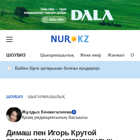
ШОУБИЗ
Шығармашылық
Жеке өмір
Жанжал
Оқыс
Бізбен бірге қатарынан болған күндеріңіз
ШОУБИЗ
ШЫҒАРМАШЫЛЫҚ
Жұлдыз Кенжегалиева
Қазақ редакциясының басшысы
Димаш пен Игорь Крутой