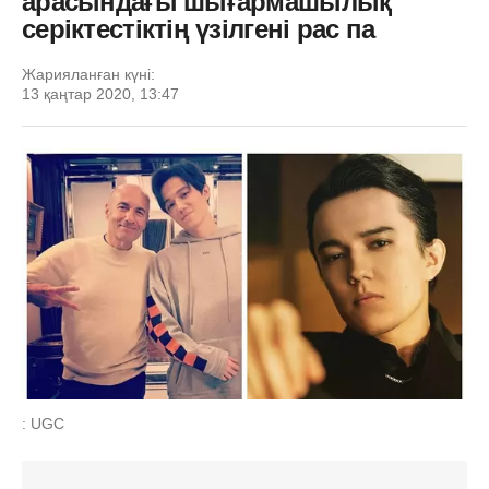
арасындағы шығармашылық
серіктестіктің үзілгені рас па
Жарияланған күні:
13 қаңтар 2020, 13:47
: UGC