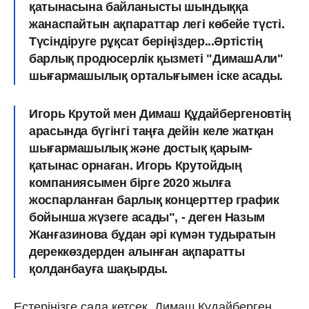
қатынасына байланысты шындыққа
жанаспайтын ақпараттар легі көбейе түсті.
Түсіндіруге рұқсат беріңіздер...Әртістің
барлық продюсерлік қызметі "ДимашАли"
шығармашылық орталығымен іске асады.
Игорь Крутой мен Димаш Құдайбергеновтің
арасында бүгінгі таңға дейін келе жатқан
шығармашылық және достық қарым-
қатынас орнаған. Игорь Крутойдың
компаниясымен бірге 2020 жылға
жоспарланған барлық концерттер график
бойынша жүзеге асады", - деген Назым
Жанғазинова бұдан әрі күмән тудыратын
дереккөздерден алынған ақпаратты
қолданбауға шақырды.
Естеріңізге сала кетсек, Димаш Құдайберген