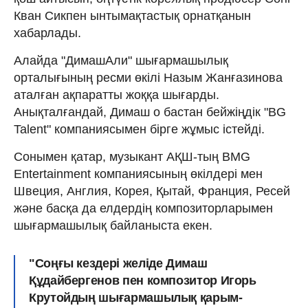
Кван Сикпен ынтымақтастық орнатқанын
хабарлады.
Алайда "ДимашАли" шығармашылық
орталығының ресми өкілі Назым Жанғазинова
аталған ақпаратты жоққа шығарды.
Анықталғандай, Димаш о бастан бейжіңдік "BG
Talent" компаниясымен бірге жұмыс істейді.
Сонымен қатар, музыкант АҚШ-тың BMG
Еntertainment компаниясының өкілдері мен
Швеция, Англия, Корея, Қытай, Франция, Ресей
және басқа да елдердің композиторларымен
шығармашылық байланыста екен.
"Соңғы кездері желіде Димаш
Құдайбергенов пен композитор Игорь
Крутойдың шығармашылық қарым-