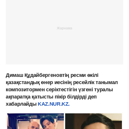
Димаш Құдайбергеновтің ресми өкілі
қазақстандық өнер иесінің ресейлік танымал
композитормен серіктестігін үзгені туралы
ақпаратқа қатысты пікір білдірді деп
хабарлайды
KAZ.NUR.KZ.