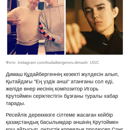
Фото: instagram.com/kudaibergenov.dimash: UGC
Димаш Құдайбергеннің кезекті жүлдесін алып,
Қытайдағы "Ең үздік әнші" атанғаны сол еді,
желіде өнер иесінің композитор Игорь
Крутоймен серіктестігін бұзғаны туралы хабар
тарады.
Ресейлік дереккөзге сілтеме жасаған кейбір
қазақстандық басылымдар әншінің Крутоймен
қош айтысып, оңтүстік кореялық продюсер Сонг