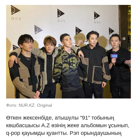
Фото: NUR.KZ: Original
Өткен жексенбіде, атышулы "91" тобының
көшбасшысы A.Z өзінің жеке альбомын ұсынып,
q-pop қауымды қуантты. Рэп орындаушының