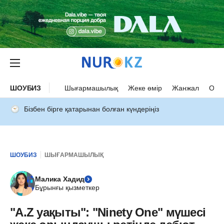
ШОУБИЗ
Шығармашылық
Жеке өмір
Жанжал
Оқыс
Бізбен бірге қатарынан болған күндеріңіз
ШОУБИЗ
ШЫҒАРМАШЫЛЫҚ
Малика Хадид
Бұрынғы қызметкер
"A.Z уақыты": "Ninety Оne" мүшесі