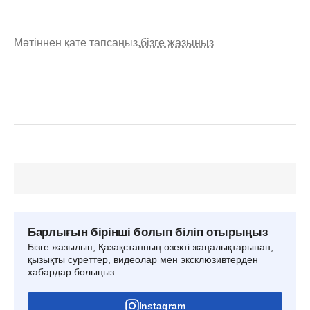
Мәтіннен қате тапсаңыз,
бізге жазыңыз
Барлығын бірінші болып біліп отырыңыз
Бізге жазылып, Қазақстанның өзекті жаңалықтарынан,
қызықты суреттер, видеолар мен эксклюзивтерден
хабардар болыңыз.
Instagram