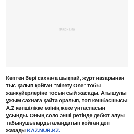
Көптен бері сахнаға шықпай, жұрт назарынан
тыс қалып қойған "Ninety One" тобы
жанкүйерлеріне тосын сый жасады. Атышулы
ұжым сахнаға қайта оралып, топ көшбасшысы
A.Z көпшілікке өзінің жеке үнтаспасын
ұсынды. Оның соло әнші ретінде дебют алуы
табынушыларды алаңдатып қойған деп
жазады
KAZ.NUR.KZ.