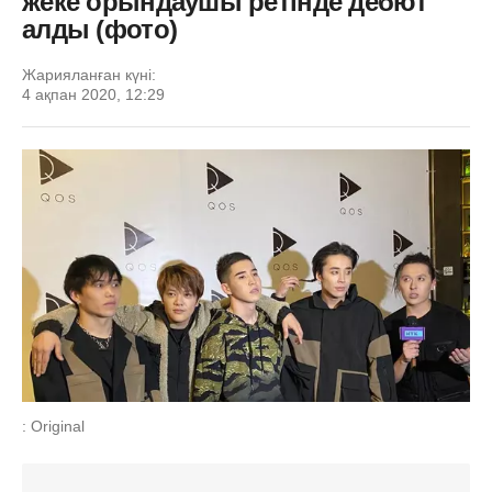
жеке орындаушы ретінде дебют
алды (фото)
Жарияланған күні:
4 ақпан 2020, 12:29
: Original