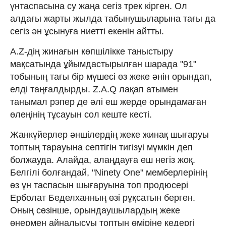
үнтаспасына су жаңа сегіз трек кірген. Ол
алдағы жарты жылда табынушыларына тағы да
сегіз ән ұсынуға ниетті екенін айтты.
A.Z-дің жинағын көпшілікке таныстыру
мақсатында ұйымдастырылған шарада "91"
тобының тағы бір мүшесі өз жеке әнін орындап,
елді таңғалдырды. Z.A.Q лақап атымен
танымал рэпер де әлі еш жерде орындамаған
өлеңінің тұсауын сол кеште кесті.
Жанкүйерлер әншілердің жеке жинақ шығаруы
топтың тарауына септігін тигізуі мүмкін деп
болжауда. Алайда, алаңдауға еш негіз жоқ.
Белгілі болғандай, "Ninety One" мемберлерінің
өз үн таспасын шығаруына топ продюсері
Ерболат Беделханның өзі рұқсатын берген.
Оның сөзінше, орындаушылардың жеке
өнермен айналысуы топтың өміріне кедергі