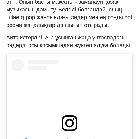
өтті. Оның басты мақсаты - заманауи қазақ
музыкасын дамыту. Белгілі болғандай, оның
ішіне q-pop жанрындағы әндер мен ең соңғы әрі
ресми жаңалықтар да шығып отырады.
Айта кетерлігі, A.Z ұсынған жаңа үнтаспадағы
әндерді осы қосымшадан жүктеп алуға болады.