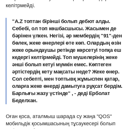
келітрмейді.
"A.Z топтан бірінші болып дебют алды.
Себебі, ол топ көшбасшысы. Жасымен де
бәрінен үлкен. Негізі, әр мембердің "91"-ден
бөлек, жеке өнерлері өте көп. Олардың өзін
жеке орындаушы ретінде көрсетуі топқа еш
кедергі келтірмейді. Топ мүшелерінің жеке
әнші болып кетуі мүмкін емес. Көптеген
әртістердің кету мақсаты неде? Жеке өнер.
Сол себепті, мен топтывқ жұмыспен қатар,
оларға жеке өнерді дамытуға рұқсат бердім.
Барлығы жазу үстінде" , - деді Ерболат
Беделхан.
Оған қоса, аталмыш шарада су жаңа "QOS"
мобильдік қосымшасының тұсаукесері болып