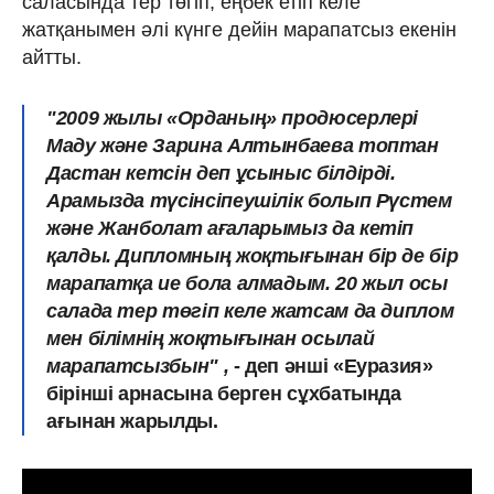
саласында тер төгіп, еңбек етіп келе
жатқанымен әлі күнге дейін марапатсыз екенін
айтты.
"2009 жылы «Орданың» продюсерлері
Маду және Зарина Алтынбаева топтан
Дастан кетсін деп ұсыныс білдірді.
Арамызда түсінсіпеушілік болып Рүстем
және Жанболат ағаларымыз да
кетіп
қалды. Дипломның жоқтығынан бір де бір
марапатқа ие бола алмадым. 20 жыл осы
салада тер төгіп келе жатсам да диплом
мен білімнің жоқтығынан осылай
марапатсызбын" ,
- деп әнші «Еуразия»
бірінші арнасына берген сұхбатында
ағынан жарылды.