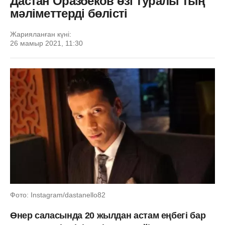
Дастан Оразбеков өзі туралы тың
мәліметтерді бөлісті
Жарияланған күні:
26 мамыр 2021, 11:30
Фото: Instagram/dastanello82
Өнер саласында 20 жылдан астам еңбегі бар