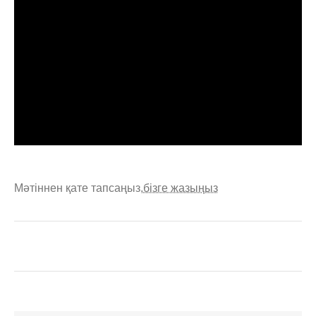
Мәтіннен қате тапсаңыз,
бізге жазыңыз