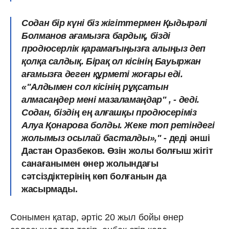
Содан бір күні біз жігіттермен Қыдырәлі
Болманов ағамызға бардық, бізді
продюсерлік қарамағыңызға алыңыз деп
қолқа салдық. Бірақ ол кісінің Бауыржан
ағамызға деген құрметі жоғары еді.
«"Алдымен сол кісінің рұқсатын
алмасаңдер мені мазаламаңдар" , - деді.
Содан, біздің ең алғашқы продюсеріміз
Алуа Қонарова болды. Жеке топ ретіндегі
жолымыз осылай басталды»,"
- деді әнші
Дастан Оразбеков. Өзін жолы болғыш жігіт
санағанымен өнер жолындағы
сәтсіздіктерінің көп болғанын да
жасырмады.
Сонымен қатар, әртіс 20 жыл бойы өнер