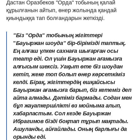
Дастан Оразбеков "Орда" тобының қалай
құрылғанын айтып, өнер жолында қандай
қиындыққа тап болғандарын жеткізді.
"Біз "Орда" тобының жігіттері
"
Бауыржан шоуда" бір-бірімізді таптық.
Ең алғаш үлкен сахнаға шығарған осы
театр еді. Ол үшін Бауыржан ағамызға
алғысым шексіз.
Уақыт өте біз шоудан
кетіп, жеке топ болып өнер көрсеткіміз
келді. Бірақ, жігіттердің ешқайсысы
Бауыржан ағамызға барып, біз кетеміз деп
айта алмады. Дәтіміз бармады. Содан мен
бұл жауапкершілікті өз мойныма алып,
хабарластым. Сол кезде
Бауыржан
Ибрагимов бізді боқтап тұрып мақтады.
Ашуланды, айғайлады. Оның барлығы да
орынды еді.