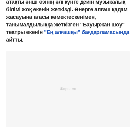
атақты әнші өзінің әлі күнге дейін музыкалық
білімі жоқ екенін жеткізді. Өнерге алғаш қадам
жасауына ағасы көмектескенімен,
танымалдылыққа жеткізген "Бауыржан шоу"
театры екенін
"Ең алғашқы" бағдарламасында
айтты.