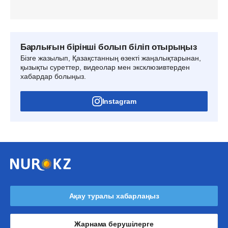
Барлығын бірінші болып біліп отырыңыз
Бізге жазылып, Қазақстанның өзекті жаңалықтарынан,
қызықты суреттер, видеолар мен эксклюзивтерден
хабардар болыңыз.
Instagram
Ақау туралы хабарлаңыз
Жарнама берушілерге