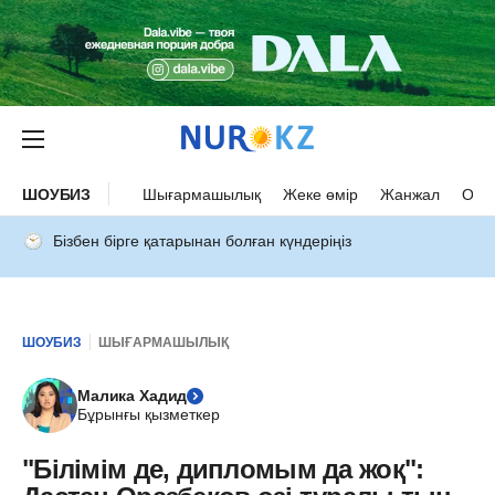
ШОУБИЗ
Шығармашылық
Жеке өмір
Жанжал
Оқыс
Бізбен бірге қатарынан болған күндеріңіз
ШОУБИЗ
ШЫҒАРМАШЫЛЫҚ
Малика Хадид
Бұрынғы қызметкер
"Білімім де, дипломым да жоқ":