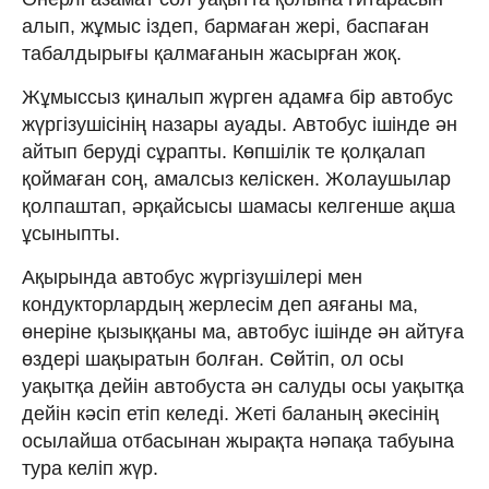
алып, жұмыс іздеп, бармаған жері, баспаған
табалдырығы қалмағанын жасырған жоқ.
Жұмыссыз қиналып жүрген адамға бір автобус
жүргізушісінің назары ауады. Автобус ішінде ән
айтып беруді сұрапты. Көпшілік те қолқалап
қоймаған соң, амалсыз келіскен. Жолаушылар
қолпаштап, әрқайсысы шамасы келгенше ақша
ұсыныпты.
Ақырында автобус жүргізушілері мен
кондукторлардың жерлесім деп аяғаны ма,
өнеріне қызыққаны ма, автобус ішінде ән айтуға
өздері шақыратын болған. Сөйтіп, ол осы
уақытқа дейін автобуста ән салуды осы уақытқа
дейін кәсіп етіп келеді. Жеті баланың әкесінің
осылайша отбасынан жырақта нәпақа табуына
тура келіп жүр.