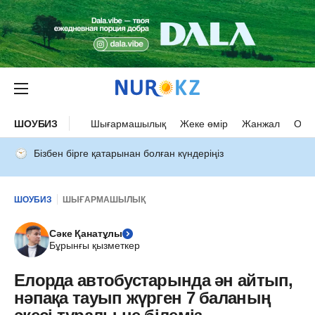
ШОУБИЗ
Шығармашылық
Жеке өмір
Жанжал
Оқыс
Бізбен бірге қатарынан болған күндеріңіз
ШОУБИЗ
ШЫҒАРМАШЫЛЫҚ
Сәке Қанатұлы
Бұрынғы қызметкер
Елорда автобустарында ән айтып,
нәпақа тауып жүрген 7 баланың