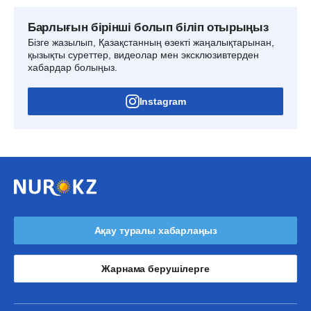
Барлығын бірінші болып біліп отырыңыз
Бізге жазылып, Қазақстанның өзекті жаңалықтарынан,
қызықты суреттер, видеолар мен эксклюзивтерден
хабардар болыңыз.
Instagram
Ақау туралы хабарлаңыз
Жарнама берушілерге