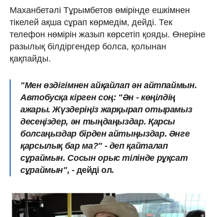
Маханбетәлі Тұрымбетов өмірінде ешкімнен
тікелей ақша сұрап көрмедім, дейді. Тек
телефон нөмірін жазып көрсетіп қояды. Өнеріне
разылық білдіргендер болса, қолынан
қақпайды.
"Мен өздігімнен айқайлап ән айтпаймын.
Автобусқа кірген соң: "Ән - көңілдің
ажары. Жүздеріңіз жарқырап отырамыз
десеңіздер, ән тыңдаңыздар. Қарсы
болсаңыздар бірден айтыңыздар. Әнге
қарсылық бар ма?" - деп қайталап
сұраймын. Сосын орыс тілінде рұқсат
сұраймын",
- дейді ол.