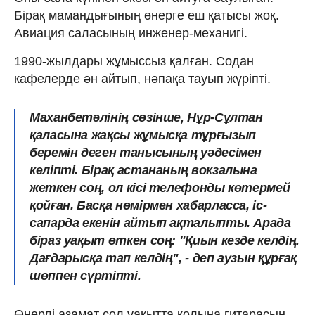
Бірақ мамандығының өнерге еш қатысы жоқ.
Авиация саласының инженер-механигі.
1990-жылдары жұмыссыз қалған. Содан
кафелерде ән айтып, нәпақа тауып жүріпті.
Маханбетәлінің сөзінше, Нұр-Сұлтан
қаласына жақсы жұмысқа тұрғызып
беремін деген танысының уәдесімен
келіпті. Бірақ астананың вокзалына
жеткен соң, ол кісі телефонды көтермей
қойған. Басқа нөмірмен хабарласса, іс-
сапарда екенін айтып ақталыпты. Арада
біраз уақыт өткен соң: "Қиын кезде келдің.
Дағдарысқа тап келдің", - деп аузын құрғақ
шөппен сүртіпті.
Өнерлі азамат сол уақытта қолына гитарасын