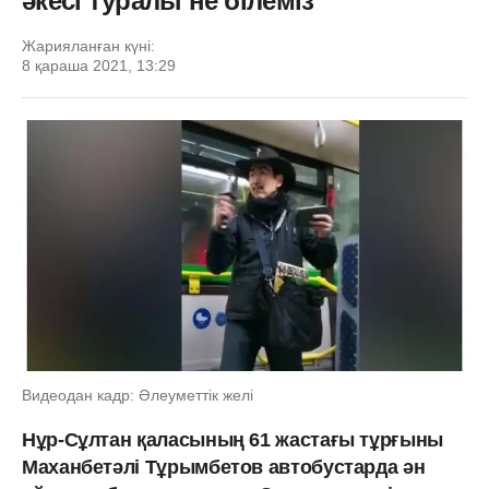
әкесі туралы не білеміз
Жарияланған күні:
8 қараша 2021, 13:29
Видеодан кадр: Әлеуметтік желі
Нұр-Сұлтан қаласының 61 жастағы тұрғыны
Маханбетәлі Тұрымбетов автобустарда ән