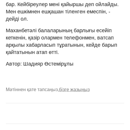
бар. Кейбіреулер мені қайыршы деп ойлайды.
Мен ешкімнен ешқашан тіленген емеспін, -
дейді ол.
Маханбетәлі балаларының барлығы есейіп
кеткенін, қазір олармен телефонмен, ватсап
арқылы хабарласып тұратынын, кейде барып
қайтатынын атап өтті.
Автор: Шадияр Өстемірұлы
Мәтіннен қате тапсаңыз,
бізге жазыңыз