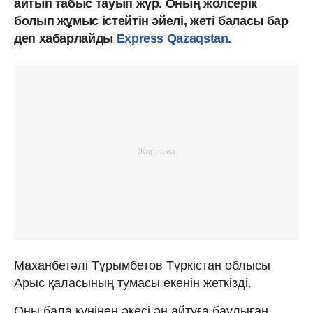
айтып табыс тауып жүр. Оның жолсерік
болып жұмыс істейтін әйелі, жеті баласы бар
деп хабарлайды
Express Qazaqstan.
Маханбетәлі Тұрымбетов Түркістан облысы
Арыс қаласының тумасы екенін жеткізді.
Оны бала күнінен әкесі ән айтуға баулыған.