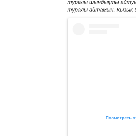
туралы шындықты айтуын
туралы айтамын. Қызық бо
Посмотреть э