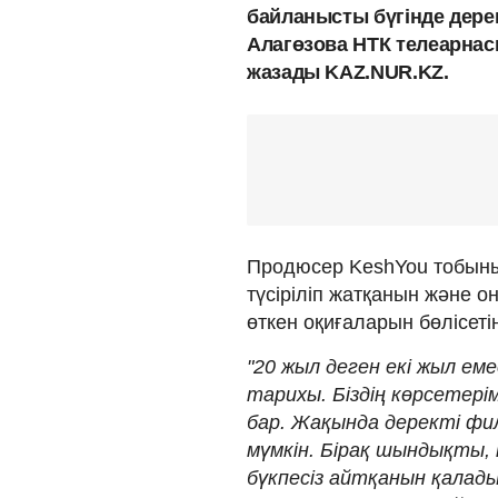
байланысты бүгінде дере
Алагөзова НТК телеарн
жазады KAZ.NUR.KZ.
Продюсер KeshYou тобыны
түсіріліп жатқанын және 
өткен оқиғаларын бөлісетін
"20 жыл деген екі жыл ем
тарихы. Біздің көрсетерім
бар. Жақында деректі фи
мүмкін. Бірақ шындықты,
бүкпесіз айтқанын қалады