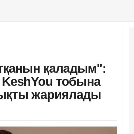
қанын қаладым":
 KeshYou тобына
ықты жариялады