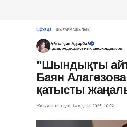
ШОУБИЗ
ШЫҒАРМАШЫЛЫҚ
Айтолқын Адырбай
Қазақ редакциясының шеф-редакторы
"Шындықты айт
Баян Алагөзова
қатысты жаңал
Жарияланған күні:
14 наурыз 2026, 10:02