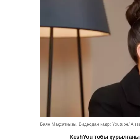
Баян Мақсатқызы. Видеодан кадр: Youtube/ Aiss
KeshYou тобы құрылғаны