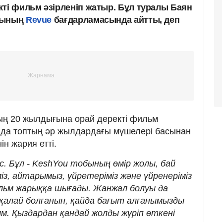
кті фильм әзірленіп жатыр. Бұл туралы Баян
асының
Revue
бағдарламасында айтты, деп
ң 20 жылдығына орай деректі фильм
онда топтың әр жылдардағы мүшелері басынан
ін жария етті.
ес. Бұл - KeshYou тобының өмір жолы, бай
із, айтарымыз, үйретеріміз және үйренеріміз
льм жарыққа шығады. Жанжал болуы да
 қалай болғанын, қайда бағыт алғанымызды
м. Қыздардан қандай жолды жүріп өткені