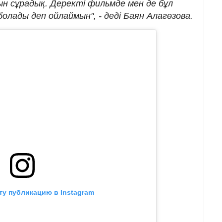
 сұрадық. Деректі фильмде мен де бұл
лады деп ойлаймын", - деді Баян Алагөзова.
ту публикацию в Instagram