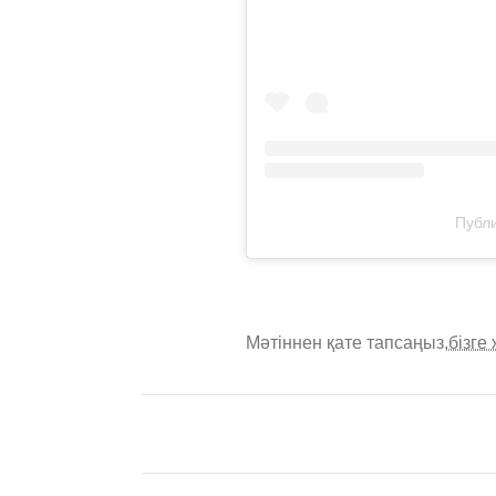
Публи
Мәтіннен қате тапсаңыз,
бізге