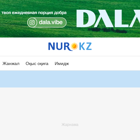
Жанжал
Оқыс оқиға
Имидж