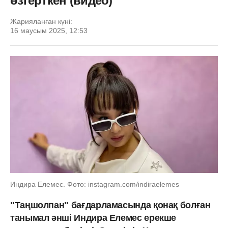
өзгерткен (видео)
Жарияланған күні:
16 маусым 2025, 12:53
Индира Елемес. Фото: instagram.com/indiraelemes
"Таңшолпан" бағдарламасында қонақ болған
танымал әнші Индира Елемес ерекше