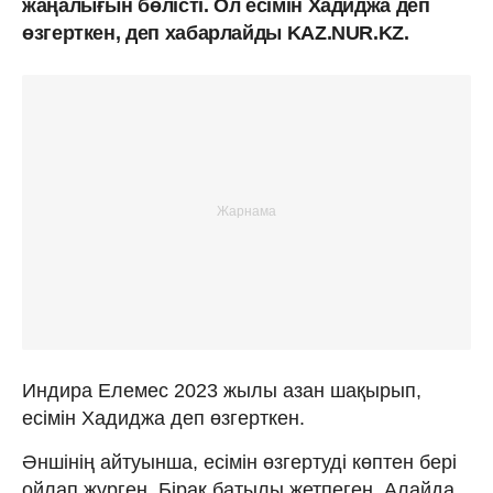
жаңалығын бөлісті. Ол есімін Хадиджа деп
өзгерткен, деп хабарлайды KAZ.NUR.KZ.
Индира Елемес 2023 жылы азан шақырып,
есімін Хадиджа деп өзгерткен.
Әншінің айтуынша, есімін өзгертуді көптен бері
ойлап жүрген. Бірақ батылы жетпеген. Алайда