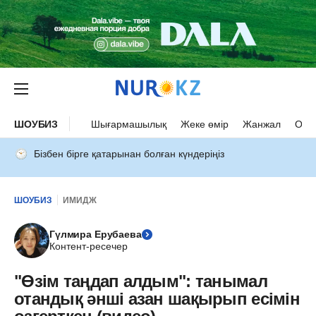
ШОУБИЗ
Шығармашылық
Жеке өмір
Жанжал
Оқыс
Бізбен бірге қатарынан болған күндеріңіз
ШОУБИЗ
ИМИДЖ
Гүлмира Ерубаева
Контент-ресечер
"Өзім таңдап алдым": танымал
отандық әнші азан шақырып есімін