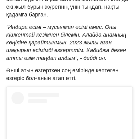
екі жыл бұрын жүрегінің үнін тыңдап, нақты
қадамға барған.
"Индира есімі – мұсылман есімі емес. Оны
кішкентай кезімнен білемін. Алайда анамның
көңіліне қарайтынмын. 2023 жылы азан
шақырып есімімді өзгерттім. Хадиджа деген
атты өзім таңдап алдым", - дейді ол.
Әнші атын өзгерткен соң өмірінде көптеген
өзгеріс болғанын атап өтті.